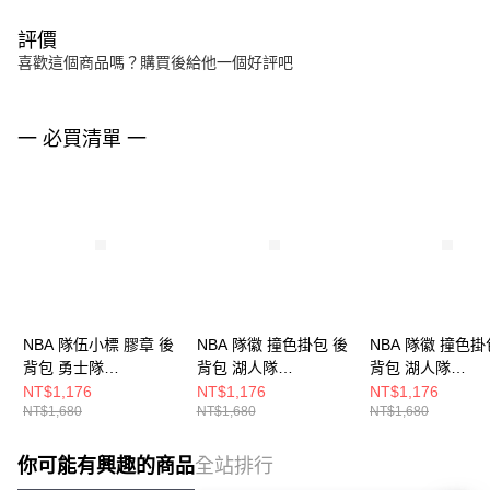
評價
喜歡這個商品嗎？購買後給他一個好評吧
一 必買清單 一
NBA 隊伍小標 膠章 後
NBA 隊徽 撞色掛包 後
NBA 隊徽 撞色掛
背包 勇士隊
背包 湖人隊
背包 湖人隊
3555174820
3555174990
3555174920
NT$1,176
NT$1,176
NT$1,176
NT$1,680
NT$1,680
NT$1,680
你可能有興趣的商品
全站排行