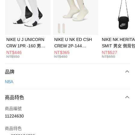
3 期 0 利率 每期
NT$560
21家銀行
合作金庫商業銀行
第一商業銀行
LINE Pay
華南商業銀行
彰化商業銀行
Apple Pay
上海商業儲蓄銀行
台北富邦商業銀行
國泰世華商業銀行
兆豐國際商業銀行
悠遊付
臺灣中小企業銀行
台中商業銀行
NIKE U J UNICORN
NIKE U NK ED CSH
NIKE NK HERIT
匯豐（台灣）商業銀行
華泰商業銀行
CRW 1PR -160 男女
CREW 2P-144
SMIT 男女 側背
全盈+PAY
聯邦商業銀行
遠東國際商業銀行
中統襪 FZ3393100
EMBRDY 男女 短統襪
BA5871010
NT$446
NT$365
NT$527
元大商業銀行
永豐商業銀行
NT$550
NT$450
NT$650
AFTEE先享後付
FZ3073133
玉山商業銀行
星展（台灣）商業銀行
相關說明
台新國際商業銀行
中國信託商業銀行
品牌
【關於「AFTEE先享後付」】
台灣樂天信用卡公司
AFTEE先享後付是「在收到商品之後才付款」的支付方式。 讓您購物簡單
運送方式
NBA
便利好安心！
１．簡單：不需註冊會員、不需綁卡、不需儲值。
7-11取貨(快速到店)
２．便利：只要手機號碼，簡訊認證，即可結帳。
商品特色
每筆NT$100，滿NT$1,500(含以上)免運費
３．安心：先確認商品／服務後，再付款。
商品編號
宅配
【「AFTEE先享後付」結帳流程】
１．於結帳方式選擇「AFTEE先享後付」後，將跳轉至「AFTEE先享後付」
11224630
每筆NT$100，滿NT$1,500(含以上)免運費
結帳頁面，進行簡訊認證並確認金額後，即可完成結帳。
２．訂單成立數日內，您將收到繳費通知簡訊。
商品特色
付款後門市自取
３．收到繳費通知簡訊後14天內，點擊此簡訊中的連結，可透過四大超商／