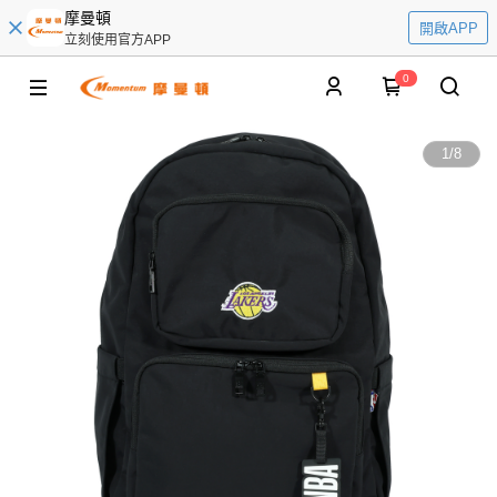
摩曼頓
開啟APP
立刻使用官方APP
0
1
/
8