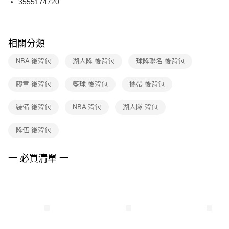
3555174720
每筆NT$100，滿NT$1,500(含以上)免運費
ATM／網路銀行／等多元方式進行付款，方視為交易完成。
※ 請注意：結帳手續完成當下不需立刻繳費，但若您需要取消訂單，請聯絡
購買商品的店家。未經商家同意取消之訂單仍視為有效，需透過AFTEE先享
後付繳納相關費用。
※ 交易是否成功請以「AFTEE先享後付 」之結帳頁面顯示為準，若有關於
相關分類
是否繳費成功／繳費後需取消欲退款等相關疑問，請聯繫「AFTEE先享後付
客戶支援中心」
https://netprotections.freshdesk.com/support/home
NBA 後背包
湖人隊 後背包
球隊聯名 後背包
【注意事項】
膠章 後背包
籃球 後背包
攜帶 後背包
１．透過由恩沛科技股份有限公司提供之「AFTEE先享後付」服務完成之交
易，需依本服務之必要範圍內提供個人資料，並將交易相關給付款項請求債
權轉讓予恩沛科技股份有限公司。
裝備 後背包
NBA 背包
湖人隊 背包
２．關於個人資料處理事宜，請瀏覽以下網址：
https://aftee.tw/terms/#terms3
隊伍 後背包
３．未成年的使用者請事先徵得法定代理人或監護人之同意方可使用
「AFTEE先享後付」，若未經同意申辦者引起之損失，本公司不負相關責
任。
一 必買清單 一
４．使用「AFTEE先享後付」時，將依據個別帳號之用戶狀況，依本公司即
時審查核予不同之上限額度；若仍有額度不足之情形，本公司將視審查結果
請求用戶進行身份認證。
５．嚴禁一人註冊多個帳號或使用他人資訊註冊。若發現惡意使用之情形，
恩沛科技股份有限公司將有權停止該用戶之使用額度並採取法律行動。