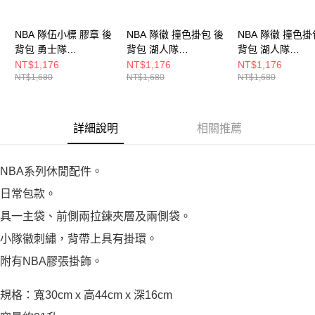
NBA 隊伍小標 膠章 後
NBA 隊徽 撞色掛包 後
NBA 隊徽 撞色掛
背包 勇士隊
背包 湖人隊
背包 湖人隊
3555174820
3555174990
3555174920
NT$1,176
NT$1,176
NT$1,176
NT$1,680
NT$1,680
NT$1,680
詳細說明
相關推薦
NBA系列休閒配件。
日常包款。
具一主袋、前側兩拉鍊夾層及兩側袋。
小隊徽刺繡，背帶上具有掛環。
附有NBA膠張掛飾。
規格：寬30cm x 高44cm x 深16cm