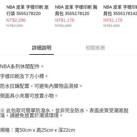
NBA 皮革 字樣印刷 旅
NBA 皮革 字樣印刷 胸
NBA 皮革 字樣印
行袋 3555178220
肩包 3555178120
肩包 355517814
NT$2,296
NT$1,176
NT$1,176
NT$3,280
NT$1,680
NT$1,680
詳細說明
相關推薦
NBA系列休閒配件。
字樣印刷及下方小標。
防水拉鍊配置，可避免內層物品濕掉。
側面具小夾層可放置小物。
※ 此包款可簡單防潑水，並非完全防水，表面皮質受潮易脫
落，請避免放置於潮濕環境。
規格：寬50cm x 高25cm x 深22cm