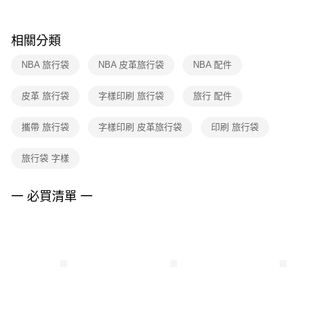
購買商品的店家。未經商家同意取消之訂單仍視為有效，需透過AFTEE先享
後付繳納相關費用。
※ 交易是否成功請以「AFTEE先享後付 」之結帳頁面顯示為準，若有關於
相關分類
是否繳費成功／繳費後需取消欲退款等相關疑問，請聯繫「AFTEE先享後付
客戶支援中心」
https://netprotections.freshdesk.com/support/home
NBA 旅行袋
NBA 皮革旅行袋
NBA 配件
【注意事項】
皮革 旅行袋
字樣印刷 旅行袋
旅行 配件
１．透過由恩沛科技股份有限公司提供之「AFTEE先享後付」服務完成之交
易，需依本服務之必要範圍內提供個人資料，並將交易相關給付款項請求債
權轉讓予恩沛科技股份有限公司。
攜帶 旅行袋
字樣印刷 皮革旅行袋
印刷 旅行袋
２．關於個人資料處理事宜，請瀏覽以下網址：
https://aftee.tw/terms/#terms3
旅行袋 字樣
３．未成年的使用者請事先徵得法定代理人或監護人之同意方可使用
「AFTEE先享後付」，若未經同意申辦者引起之損失，本公司不負相關責
任。
一 必買清單 一
４．使用「AFTEE先享後付」時，將依據個別帳號之用戶狀況，依本公司即
時審查核予不同之上限額度；若仍有額度不足之情形，本公司將視審查結果
請求用戶進行身份認證。
５．嚴禁一人註冊多個帳號或使用他人資訊註冊。若發現惡意使用之情形，
恩沛科技股份有限公司將有權停止該用戶之使用額度並採取法律行動。