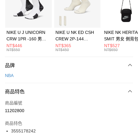
合作金庫商業銀行
第一商業銀行
LINE Pay
華南商業銀行
彰化商業銀行
Apple Pay
上海商業儲蓄銀行
台北富邦商業銀行
國泰世華商業銀行
兆豐國際商業銀行
悠遊付
臺灣中小企業銀行
台中商業銀行
NIKE U J UNICORN
NIKE U NK ED CSH
NIKE NK HERIT
匯豐（台灣）商業銀行
華泰商業銀行
CRW 1PR -160 男女
CREW 2P-144
SMIT 男女 側背
全盈+PAY
聯邦商業銀行
遠東國際商業銀行
中統襪 FZ3393100
EMBRDY 男女 短統襪
BA5871010
NT$446
NT$365
NT$527
元大商業銀行
永豐商業銀行
NT$550
NT$450
NT$650
AFTEE先享後付
FZ3073133
玉山商業銀行
星展（台灣）商業銀行
相關說明
台新國際商業銀行
中國信託商業銀行
品牌
【關於「AFTEE先享後付」】
台灣樂天信用卡公司
AFTEE先享後付是「在收到商品之後才付款」的支付方式。 讓您購物簡單
運送方式
NBA
便利好安心！
１．簡單：不需註冊會員、不需綁卡、不需儲值。
7-11取貨(快速到店)
２．便利：只要手機號碼，簡訊認證，即可結帳。
商品特色
每筆NT$100，滿NT$1,500(含以上)免運費
３．安心：先確認商品／服務後，再付款。
商品編號
宅配
【「AFTEE先享後付」結帳流程】
１．於結帳方式選擇「AFTEE先享後付」後，將跳轉至「AFTEE先享後付」
11202800
每筆NT$100，滿NT$1,500(含以上)免運費
結帳頁面，進行簡訊認證並確認金額後，即可完成結帳。
２．訂單成立數日內，您將收到繳費通知簡訊。
商品特色
付款後門市自取
３．收到繳費通知簡訊後14天內，點擊此簡訊中的連結，可透過四大超商／
3555178242
每筆NT$100，滿NT$1,500(含以上)免運費
ATM／網路銀行／等多元方式進行付款，方視為交易完成。
※ 請注意：結帳手續完成當下不需立刻繳費，但若您需要取消訂單，請聯絡