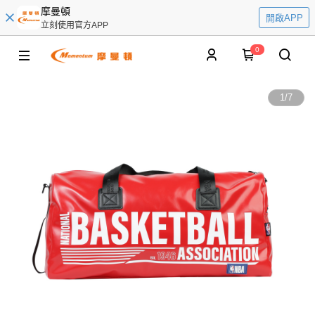
摩曼頓
開啟APP
立刻使用官方APP
0
1
/
7