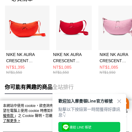
NIKE NK AURA
NIKE NK AURA
NIKE NK AURA
CRESCENT
CRESCENT
CRESCENT
CROSSBODY 男女 側
CROSSBODY 側背包
CROSSBODY 
NT$1,395
NT$1,085
NT$1,085
NT$1,550
NT$1,550
NT$1,550
背包 HQ4370633
HQ4370657
HQ4370699
你可能有興趣的商品
全站排行
歡迎加入摩曼頓Line官方帳號
本網站中使用 cookie，欲查詢有關本網站使用 cookie 方式之詳情，及若您不希
點擊以下按鈕第一時間獲得好康訊
熱門標籤
望在電腦上使用 cookie 時應如何變更電腦的 cookie 設定，請參閱本網站「
隱私
息👇
權條款
」之 Cookie 聲明。您繼續使用本網站即表示您同意本公司得按本網站使
用條款之 Cookie 聲明使用 cookie。
了解更多 >
連結 LINE 帳號