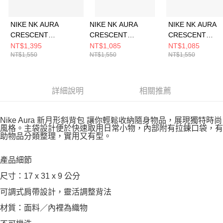
NIKE NK AURA
NIKE NK AURA
NIKE NK AURA
CRESCENT
CRESCENT
CRESCENT
CROSSBODY 男女 側
CROSSBODY 側背包
CROSSBODY 
NT$1,395
NT$1,085
NT$1,085
NT$1,550
NT$1,550
NT$1,550
背包 HQ4370633
HQ4370657
HQ4370699
詳細說明
相關推薦
Nike Aura 新月形斜背包 讓你輕鬆收納隨身物品，展現獨特時尚
風格。主袋設計便於快速取用日常小物，內部附有拉鍊口袋，有
助物品分類整理，實用又有型。
產品細節
尺寸：17 x 31 x 9 公分
可調式肩帶設計，靈活調整背法
材質：面料／內裡為織物