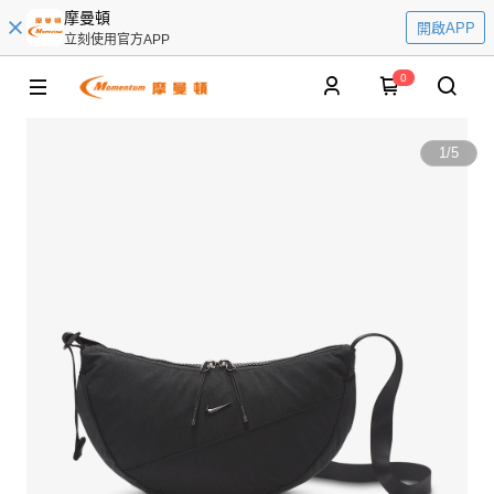
摩曼頓
開啟APP
立刻使用官方APP
0
1
/
5