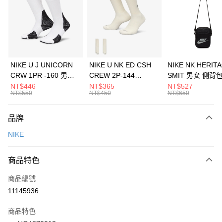
3 期 0 利率 每期
NT$516
21家銀行
合作金庫商業銀行
第一商業銀行
LINE Pay
華南商業銀行
彰化商業銀行
Apple Pay
上海商業儲蓄銀行
台北富邦商業銀行
國泰世華商業銀行
兆豐國際商業銀行
悠遊付
臺灣中小企業銀行
台中商業銀行
NIKE U J UNICORN
NIKE U NK ED CSH
NIKE NK HERIT
匯豐（台灣）商業銀行
華泰商業銀行
CRW 1PR -160 男女
CREW 2P-144
SMIT 男女 側背
全盈+PAY
聯邦商業銀行
遠東國際商業銀行
中統襪 FZ3393100
EMBRDY 男女 短統襪
BA5871010
NT$446
NT$365
NT$527
元大商業銀行
永豐商業銀行
NT$550
NT$450
NT$650
AFTEE先享後付
FZ3073133
玉山商業銀行
星展（台灣）商業銀行
相關說明
台新國際商業銀行
中國信託商業銀行
品牌
【關於「AFTEE先享後付」】
台灣樂天信用卡公司
AFTEE先享後付是「在收到商品之後才付款」的支付方式。 讓您購物簡單
運送方式
NIKE
便利好安心！
１．簡單：不需註冊會員、不需綁卡、不需儲值。
7-11取貨(快速到店)
２．便利：只要手機號碼，簡訊認證，即可結帳。
商品特色
每筆NT$100，滿NT$1,500(含以上)免運費
３．安心：先確認商品／服務後，再付款。
商品編號
宅配
【「AFTEE先享後付」結帳流程】
１．於結帳方式選擇「AFTEE先享後付」後，將跳轉至「AFTEE先享後付」
11145936
每筆NT$100，滿NT$1,500(含以上)免運費
結帳頁面，進行簡訊認證並確認金額後，即可完成結帳。
２．訂單成立數日內，您將收到繳費通知簡訊。
商品特色
付款後門市自取
３．收到繳費通知簡訊後14天內，點擊此簡訊中的連結，可透過四大超商／