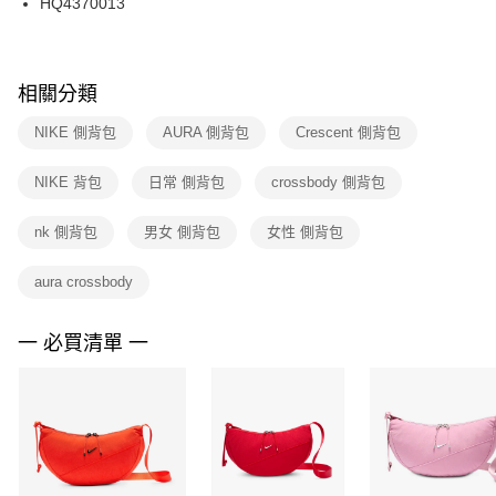
HQ4370013
每筆NT$100，滿NT$1,500(含以上)免運費
ATM／網路銀行／等多元方式進行付款，方視為交易完成。
※ 請注意：結帳手續完成當下不需立刻繳費，但若您需要取消訂單，請聯絡
購買商品的店家。未經商家同意取消之訂單仍視為有效，需透過AFTEE先享
後付繳納相關費用。
※ 交易是否成功請以「AFTEE先享後付 」之結帳頁面顯示為準，若有關於
相關分類
是否繳費成功／繳費後需取消欲退款等相關疑問，請聯繫「AFTEE先享後付
客戶支援中心」
https://netprotections.freshdesk.com/support/home
NIKE 側背包
AURA 側背包
Crescent 側背包
【注意事項】
NIKE 背包
日常 側背包
crossbody 側背包
１．透過由恩沛科技股份有限公司提供之「AFTEE先享後付」服務完成之交
易，需依本服務之必要範圍內提供個人資料，並將交易相關給付款項請求債
權轉讓予恩沛科技股份有限公司。
nk 側背包
男女 側背包
女性 側背包
２．關於個人資料處理事宜，請瀏覽以下網址：
https://aftee.tw/terms/#terms3
aura crossbody
３．未成年的使用者請事先徵得法定代理人或監護人之同意方可使用
「AFTEE先享後付」，若未經同意申辦者引起之損失，本公司不負相關責
任。
一 必買清單 一
４．使用「AFTEE先享後付」時，將依據個別帳號之用戶狀況，依本公司即
時審查核予不同之上限額度；若仍有額度不足之情形，本公司將視審查結果
請求用戶進行身份認證。
５．嚴禁一人註冊多個帳號或使用他人資訊註冊。若發現惡意使用之情形，
恩沛科技股份有限公司將有權停止該用戶之使用額度並採取法律行動。