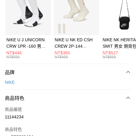
3 期 0 利率 每期
NT$293
21家銀行
合作金庫商業銀行
第一商業銀行
LINE Pay
華南商業銀行
彰化商業銀行
Apple Pay
上海商業儲蓄銀行
台北富邦商業銀行
國泰世華商業銀行
兆豐國際商業銀行
悠遊付
臺灣中小企業銀行
台中商業銀行
NIKE U J UNICORN
NIKE U NK ED CSH
NIKE NK HERIT
匯豐（台灣）商業銀行
華泰商業銀行
CRW 1PR -160 男女
CREW 2P-144
SMIT 男女 側背
全盈+PAY
聯邦商業銀行
遠東國際商業銀行
中統襪 FZ3393100
EMBRDY 男女 短統襪
BA5871010
NT$446
NT$365
NT$527
元大商業銀行
永豐商業銀行
NT$550
NT$450
NT$650
AFTEE先享後付
FZ3073133
玉山商業銀行
星展（台灣）商業銀行
相關說明
台新國際商業銀行
中國信託商業銀行
品牌
【關於「AFTEE先享後付」】
台灣樂天信用卡公司
AFTEE先享後付是「在收到商品之後才付款」的支付方式。 讓您購物簡單
運送方式
NIKE
便利好安心！
１．簡單：不需註冊會員、不需綁卡、不需儲值。
7-11取貨(快速到店)
２．便利：只要手機號碼，簡訊認證，即可結帳。
商品特色
每筆NT$100，滿NT$1,500(含以上)免運費
３．安心：先確認商品／服務後，再付款。
商品編號
宅配
【「AFTEE先享後付」結帳流程】
１．於結帳方式選擇「AFTEE先享後付」後，將跳轉至「AFTEE先享後付」
11144234
每筆NT$100，滿NT$1,500(含以上)免運費
結帳頁面，進行簡訊認證並確認金額後，即可完成結帳。
２．訂單成立數日內，您將收到繳費通知簡訊。
商品特色
付款後門市自取
３．收到繳費通知簡訊後14天內，點擊此簡訊中的連結，可透過四大超商／