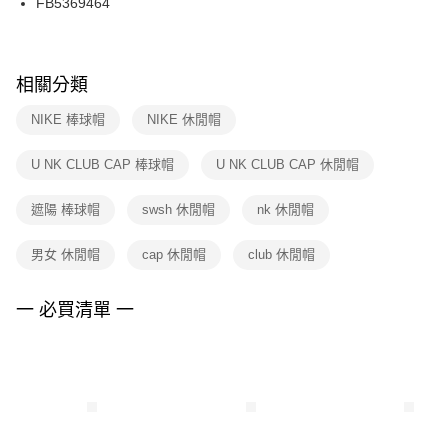
FB5369464
每筆NT$100，滿NT$1,500(含以上)免運費
ATM／網路銀行／等多元方式進行付款，方視為交易完成。
※ 請注意：結帳手續完成當下不需立刻繳費，但若您需要取消訂單，請聯絡
購買商品的店家。未經商家同意取消之訂單仍視為有效，需透過AFTEE先享
後付繳納相關費用。
※ 交易是否成功請以「AFTEE先享後付 」之結帳頁面顯示為準，若有關於
相關分類
是否繳費成功／繳費後需取消欲退款等相關疑問，請聯繫「AFTEE先享後付
客戶支援中心」
https://netprotections.freshdesk.com/support/home
NIKE 棒球帽
NIKE 休閒帽
【注意事項】
U NK CLUB CAP 棒球帽
U NK CLUB CAP 休閒帽
１．透過由恩沛科技股份有限公司提供之「AFTEE先享後付」服務完成之交
易，需依本服務之必要範圍內提供個人資料，並將交易相關給付款項請求債
權轉讓予恩沛科技股份有限公司。
遮陽 棒球帽
swsh 休閒帽
nk 休閒帽
２．關於個人資料處理事宜，請瀏覽以下網址：
https://aftee.tw/terms/#terms3
男女 休閒帽
cap 休閒帽
club 休閒帽
３．未成年的使用者請事先徵得法定代理人或監護人之同意方可使用
「AFTEE先享後付」，若未經同意申辦者引起之損失，本公司不負相關責
任。
一 必買清單 一
４．使用「AFTEE先享後付」時，將依據個別帳號之用戶狀況，依本公司即
時審查核予不同之上限額度；若仍有額度不足之情形，本公司將視審查結果
請求用戶進行身份認證。
５．嚴禁一人註冊多個帳號或使用他人資訊註冊。若發現惡意使用之情形，
恩沛科技股份有限公司將有權停止該用戶之使用額度並採取法律行動。