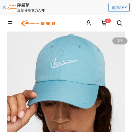
摩曼頓
開啟APP
立刻使用官方APP
0
1
/
6