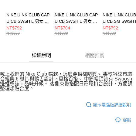
NIKE U NK CLUB CAP
NIKE U NK CLUB CAP
NIKE U NK CLU
U CB SWSH L 男女 休
U CB SWSH L 男女 休
U CB SM SWSH 
閒帽 FB5369072
閒帽 FB5369010
女 休閒帽 FZ569
NT$792
NT$704
NT$792
NT$880
NT$880
NT$880
詳細說明
相關推薦
戴上我們的 Nike Club 帽款，怎麼穿搭都隨興。 柔軟斜紋布結
合經典 6 縫片與鴨舌設計，風格百搭。 中筒帽頂飾有 Swoosh
邊框標誌，品味升級。 後側束帶搭配日形環扣合設計，方便調
整理想貼合度。
顯示電腦版詳細說明
客服