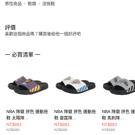
男性商品
鞋類
涼拖鞋
評價
喜歡這個商品嗎？購買後給他一個好評吧
一 必買清單 一
NBA 隊徽 拼色 運動拖
NBA 隊徽 拼色 運動拖
NBA 隊徽 拼色 
鞋 太陽隊
鞋 雷霆隊
鞋 馬刺隊
3525162590
3525162400
3525162211
NT$882
NT$882
NT$882
NT$980
NT$980
NT$980