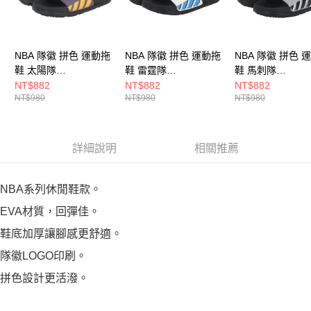
NBA 隊徽 拼色 運動拖
NBA 隊徽 拼色 運動拖
NBA 隊徽 拼色 
鞋 太陽隊
鞋 雷霆隊
鞋 馬刺隊
3525162590
3525162400
3525162211
NT$882
NT$882
NT$882
NT$980
NT$980
NT$980
詳細說明
相關推薦
NBA系列休閒鞋款。
EVA材質，回彈佳。
鞋底加厚讓腳感更舒適。
隊徽LOGO印刷。
拼色設計更活潑。