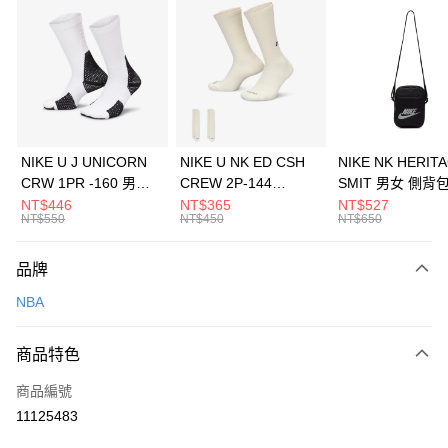
信用卡分期付款
3 期 0 利率 每期
NT$326
21家銀行
合作金庫商業銀行
第一商業銀行
LINE Pay
華南商業銀行
彰化商業銀行
Apple Pay
上海商業儲蓄銀行
台北富邦商業銀行
國泰世華商業銀行
兆豐國際商業銀行
悠遊付
臺灣中小企業銀行
台中商業銀行
NIKE U J UNICORN
NIKE U NK ED CSH
NIKE NK HERIT
匯豐（台灣）商業銀行
華泰商業銀行
CRW 1PR -160 男女
CREW 2P-144
SMIT 男女 側背
全盈+PAY
聯邦商業銀行
遠東國際商業銀行
中統襪 FZ3393100
EMBRDY 男女 短統襪
BA5871010
NT$446
NT$365
NT$527
元大商業銀行
永豐商業銀行
NT$550
NT$450
NT$650
AFTEE先享後付
FZ3073133
玉山商業銀行
星展（台灣）商業銀行
相關說明
台新國際商業銀行
中國信託商業銀行
品牌
【關於「AFTEE先享後付」】
台灣樂天信用卡公司
AFTEE先享後付是「在收到商品之後才付款」的支付方式。 讓您購物簡單
運送方式
NBA
便利好安心！
１．簡單：不需註冊會員、不需綁卡、不需儲值。
7-11取貨(快速到店)
２．便利：只要手機號碼，簡訊認證，即可結帳。
商品特色
每筆NT$100，滿NT$1,500(含以上)免運費
３．安心：先確認商品／服務後，再付款。
商品編號
宅配
【「AFTEE先享後付」結帳流程】
１．於結帳方式選擇「AFTEE先享後付」後，將跳轉至「AFTEE先享後付」
11125483
每筆NT$100，滿NT$1,500(含以上)免運費
結帳頁面，進行簡訊認證並確認金額後，即可完成結帳。