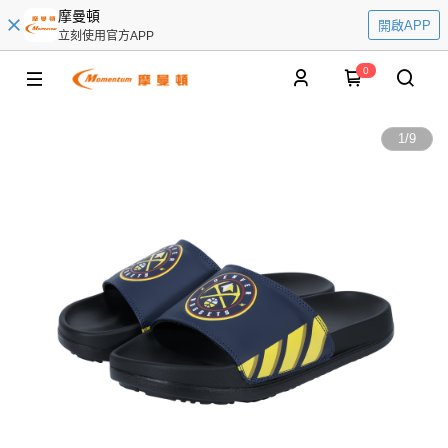
摩曼頓
開啟APP
立刻使用官方APP
0
1
/
9