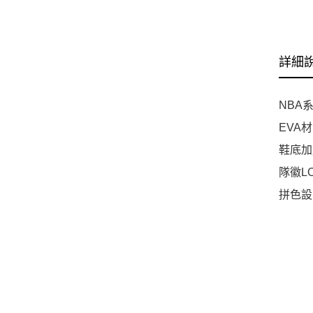
詳細
NBA
EVA
鞋底加
隊徽L
拼色設