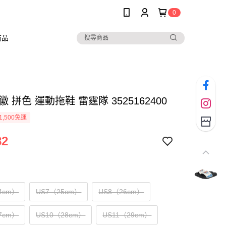
0
商品
隊徽 拼色 運動拖鞋 雷霆隊 3525162400
1,500免運
82
4cm）
US7（25cm）
US8（26cm）
7cm）
US10（28cm）
US11（29cm）