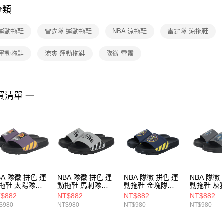
分類
【注意事
１．透過由
 運動拖鞋
雷霆隊 運動拖鞋
NBA 涼拖鞋
雷霆隊 涼拖鞋
交易，需
求債權轉
２．關於
 運動拖鞋
涼爽 運動拖鞋
隊徽 雷霆
https://aft
３．未成
「AFTE
任。
買清單 一
４．使用「
即時審查
結果請求
５．嚴禁
形，恩沛
動。
BA 隊徽 拼色 運
NBA 隊徽 拼色 運
NBA 隊徽 拼色 運
NBA 隊徽
拖鞋 太陽隊
動拖鞋 馬刺隊
動拖鞋 金塊隊
動拖鞋 灰
25162590
3525162211
3525162180
35251623
$882
NT$882
NT$882
NT$882
$980
NT$980
NT$980
NT$980