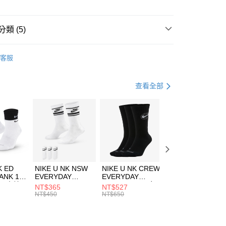
小企業銀行
台中商業銀行
台灣）商業銀行
華泰商業銀行
業銀行
遠東國際商業銀行
類 (5)
業銀行
永豐商業銀行
享後付
業銀行
星展（台灣）商業銀行
A
鞋及配件
客服
際商業銀行
中國信託商業銀行
FTEE先享後付」】
鞋類
涼拖鞋
天信用卡公司
先享後付是「在收到商品之後才付款」的支付方式。 讓您購物簡單
心！
鞋類
涼拖鞋
查看全部
：不需註冊會員、不需綁卡、不需儲值。
：只要手機號碼，簡訊認證，即可結帳。
休閒戶外
涼拖鞋
(快速到店)
：先確認商品／服務後，再付款。
00，滿NT$1,500(含以上)免運費
兒童/青少年｜鞋服6折起
EE先享後付」結帳流程】
方式選擇「AFTEE先享後付」後，將跳轉至「AFTEE先享後
頁面，進行簡訊認證並確認金額後，即可完成結帳。
00，滿NT$1,500(含以上)免運費
成立數日內，您將收到繳費通知簡訊。
費通知簡訊後14天內，點擊此簡訊中的連結，可透過四大超商
市自取
K ED
NIKE U NK NSW
NIKE U NK CREW
NIKE U NK
網路銀行／等多元方式進行付款，方視為交易完成。
ANK 1P
EVERYDAY
EVERYDAY
EVERYDAY LTW
00，滿NT$1,500(含以上)免運費
：結帳手續完成當下不需立刻繳費，但若您需要取消訂單，請聯
 男 中統
ESSENTIAL CR
BBALL 3PR 男女
ANKLE 3PR 男女
NT$365
NT$527
NT$365
的店家。未經商家同意取消之訂單仍視為有效，需透過AFTEE
8104
男女 短統襪
長統襪
踝襪 SX7677010
NT$450
NT$650
NT$450
繳納相關費用。
DX5089103
DA2123010
否成功請以「AFTEE先享後付 」之結帳頁面顯示為準，若有關於
功／繳費後需取消欲退款等相關疑問，請聯繫「AFTEE先享後
援中心」
https://netprotections.freshdesk.com/support/home