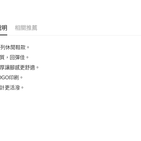
說明
相關推薦
系列休閒鞋款。
材質，回彈佳。
厚讓腳感更舒適。
OGO印刷。
計更活潑。