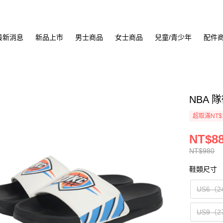
最新消息
新品上市
男士商品
女士商品
兒童/青少年
配件
NBA 
超取滿NT$
NT$8
NT$980
鞋類尺寸
US6（2
US9（2