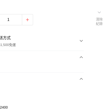
清除
紀錄
送方式
1,500免運
次付款
期付款
0 利率 每期
NT$326
21家銀行
庫商業銀行
第一商業銀行
業銀行
彰化商業銀行
業儲蓄銀行
台北富邦商業銀行
華商業銀行
兆豐國際商業銀行
62400