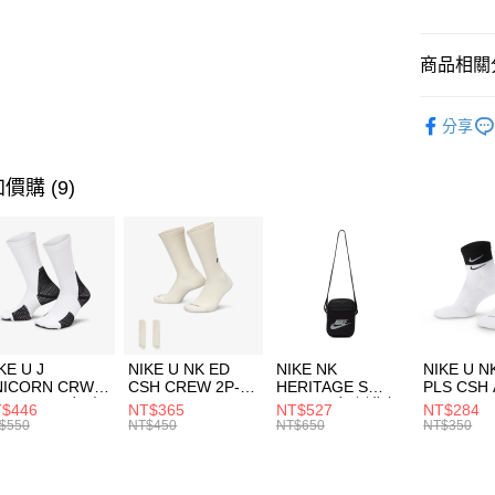
悠遊付
臺灣中
匯豐（
全盈+PAY
聯邦商
商品相關分
元大商
AFTEE先
玉山商
品牌
NB
相關說明
分享
台新國
【關於「A
男性商品
台灣樂
AFTEE
便利好安
女性商品
運送方式
價購 (9)
１．簡單
２．便利
運動類型
7-11取貨
３．安心
每筆NT$1
促銷活動
【「AFT
宅配
１．於結帳
付」結帳
每筆NT$1
２．訂單
３．收到繳
付款後門
KE U J
NIKE U NK ED
NIKE NK
NIKE U N
／ATM／
NICORN CRW
CSH CREW 2P-
HERITAGE S
PLS CSH 
每筆NT$1
※ 請注意
R -160 男女 中
144 EMBRDY 男
SMIT 男女 側背包
144 DBL
$446
NT$365
NT$527
NT$284
絡購買商品
襪 FZ3393100
女 短統襪
BA5871010
襪 DH405
$550
NT$450
NT$650
NT$350
先享後付
FZ3073133
※ 交易是
是否繳費成
付客戶支