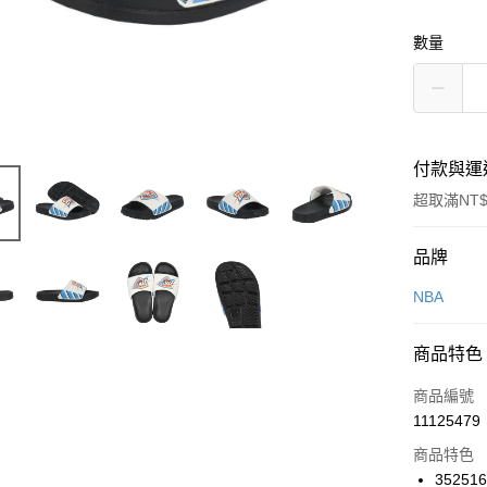
數量
付款與運
超取滿NT$
付款方式
品牌
信用卡一
NBA
信用卡分
商品特色
3 期 
商品編號
合作金
LINE Pay
11125479
華南商
Apple Pay
上海商
商品特色
國泰世
35251