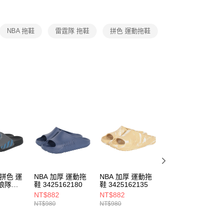
項】
恩沛科技股份有限公司提供之「AFTEE先享後付」服務完成之
NBA 拖鞋
雷霆隊 拖鞋
拼色 運動拖鞋
依本服務之必要範圍內提供個人資料，並將交易相關給付款項請
讓予恩沛科技股份有限公司。
個人資料處理事宜，請瀏覽以下網址：
ee.tw/terms/#terms3
年的使用者請事先徵得法定代理人或監護人之同意方可使用
E先享後付」，若未經同意申辦者引起之損失，本公司不負相關責
AFTEE先享後付」時，將依據個別帳號之用戶狀況，依本公司
核予不同之上限額度；若仍有額度不足之情形，本公司將視審查
用戶進行身份認證。
一人註冊多個帳號或使用他人資訊註冊。若發現惡意使用之情
科技股份有限公司將有權停止該用戶之使用額度並採取法律行
 拼色 運
NBA 加厚 運動拖
NBA 加厚 運動拖
NBA 加厚 運動拖
狼隊
鞋 3425162180
鞋 3425162135
鞋 3425162110
10
NT$882
NT$882
NT$882
NT$980
NT$980
NT$980