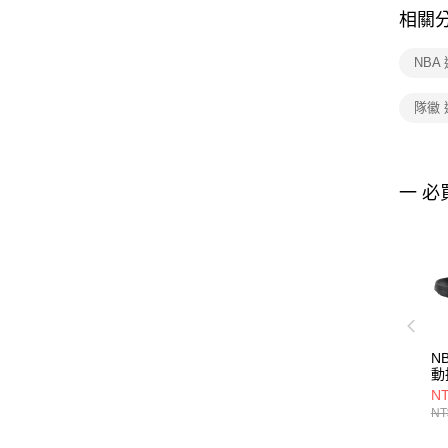
相關
NBA
隊徽
一 必
N
動
35
NT
NT