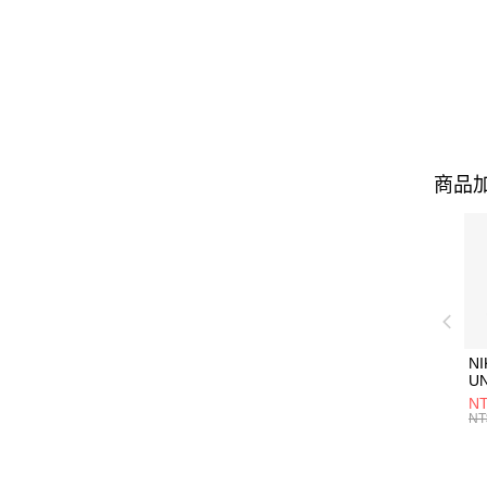
商品加
NI
U
1P
NT
統
NT