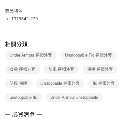
結帳頁面，進行簡訊認證並確認金額後，即可完成結帳。
２．訂單成立數日內，您將收到繳費通知簡訊。
商品特色
付款後門市自取
３．收到繳費通知簡訊後14天內，點擊此簡訊中的連結，可透過四大超商／
1379842-279
每筆NT$100，滿NT$1,500(含以上)免運費
ATM／網路銀行／等多元方式進行付款，方視為交易完成。
※ 請注意：結帳手續完成當下不需立刻繳費，但若您需要取消訂單，請聯絡
購買商品的店家。未經商家同意取消之訂單仍視為有效，需透過AFTEE先享
後付繳納相關費用。
※ 交易是否成功請以「AFTEE先享後付 」之結帳頁面顯示為準，若有關於
相關分類
是否繳費成功／繳費後需取消欲退款等相關疑問，請聯繫「AFTEE先享後付
客戶支援中心」
https://netprotections.freshdesk.com/support/home
Under Armour 連帽外套
Unstoppable Flc 連帽外套
【注意事項】
女款 連帽外套
防風 連帽外套
保暖 連帽外套
１．透過由恩沛科技股份有限公司提供之「AFTEE先享後付」服務完成之交
易，需依本服務之必要範圍內提供個人資料，並將交易相關給付款項請求債
權轉讓予恩沛科技股份有限公司。
防風 保暖
unstoppable 連帽外套
flc 連帽外套
２．關於個人資料處理事宜，請瀏覽以下網址：
https://aftee.tw/terms/#terms3
unstoppable flc
Under Armour unstoppable
３．未成年的使用者請事先徵得法定代理人或監護人之同意方可使用
「AFTEE先享後付」，若未經同意申辦者引起之損失，本公司不負相關責
任。
一 必買清單 一
４．使用「AFTEE先享後付」時，將依據個別帳號之用戶狀況，依本公司即
時審查核予不同之上限額度；若仍有額度不足之情形，本公司將視審查結果
請求用戶進行身份認證。
５．嚴禁一人註冊多個帳號或使用他人資訊註冊。若發現惡意使用之情形，
恩沛科技股份有限公司將有權停止該用戶之使用額度並採取法律行動。