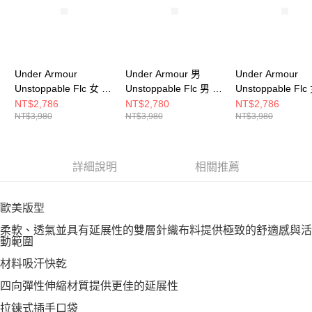
Under Armour
Under Armour 男
Under Armour
Unstoppable Flc 女 連
Unstoppable Flc 男 連
Unstoppable Flc
帽外套 1379842-011
帽外套 1379806-001
帽外套 1379842-
NT$2,786
NT$2,780
NT$2,786
NT$3,980
NT$3,980
NT$3,980
詳細說明
相關推薦
歐美版型
柔軟、透氣並具有延展性的雙層針織布料提供極致的舒適感與活
動範圍
材料吸汗快乾
四向彈性伸縮材質提供更佳的延展性
拉鍊式插手口袋