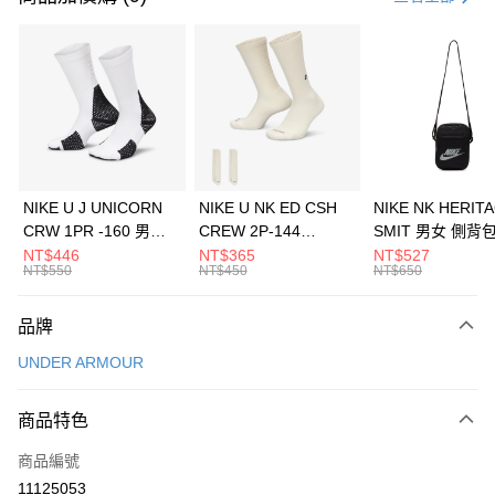
信用卡分期付款
3 期 0 利率 每期
NT$1,326
21家銀行
合作金庫商業銀行
第一商業銀行
LINE Pay
華南商業銀行
彰化商業銀行
Apple Pay
上海商業儲蓄銀行
台北富邦商業銀行
國泰世華商業銀行
兆豐國際商業銀行
悠遊付
臺灣中小企業銀行
台中商業銀行
NIKE U J UNICORN
NIKE U NK ED CSH
NIKE NK HERIT
匯豐（台灣）商業銀行
華泰商業銀行
CRW 1PR -160 男女
CREW 2P-144
SMIT 男女 側背
全盈+PAY
聯邦商業銀行
遠東國際商業銀行
中統襪 FZ3393100
EMBRDY 男女 短統襪
BA5871010
NT$446
NT$365
NT$527
元大商業銀行
永豐商業銀行
NT$550
NT$450
NT$650
AFTEE先享後付
FZ3073133
玉山商業銀行
星展（台灣）商業銀行
相關說明
台新國際商業銀行
中國信託商業銀行
品牌
【關於「AFTEE先享後付」】
台灣樂天信用卡公司
AFTEE先享後付是「在收到商品之後才付款」的支付方式。 讓您購物簡單
運送方式
UNDER ARMOUR
便利好安心！
１．簡單：不需註冊會員、不需綁卡、不需儲值。
7-11取貨(快速到店)
２．便利：只要手機號碼，簡訊認證，即可結帳。
商品特色
每筆NT$100，滿NT$1,500(含以上)免運費
３．安心：先確認商品／服務後，再付款。
商品編號
宅配
【「AFTEE先享後付」結帳流程】
１．於結帳方式選擇「AFTEE先享後付」後，將跳轉至「AFTEE先享後付」
11125053
每筆NT$100，滿NT$1,500(含以上)免運費