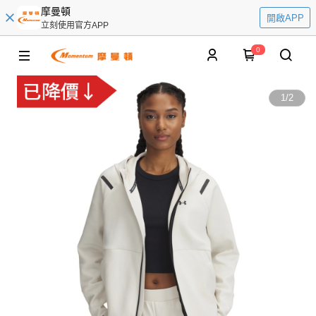
摩曼頓
開啟APP
立刻使用官方APP
0
1
/
2