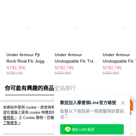
Under Armour Pjt
Under Armour
Under Armour
Rock Rival Flc Jogger
Unstoppable Flc Txtr
Unstoppable Flc 
男 長褲 1389861-001
女 連帽上衣 6003655-
男 連帽上衣 6003
NT$1,300
NT$2,786
NT$2,786
NT$2,180
NT$3,980
NT$3,980
110
842
你可能有興趣的商品
全站排行
歡迎加入摩曼頓Line官方帳號
本網站中使用 cookie，欲查詢有關本網站使用 cookie 方式之詳情，及若您不希
點擊以下按鈕第一時間獲得好康訊
熱門標籤
望在電腦上使用 cookie 時應如何變更電腦的 cookie 設定，請參閱本網站「
隱私
息👇
權條款
」之 Cookie 聲明。您繼續使用本網站即表示您同意本公司得按本網站使
用條款之 Cookie 聲明使用 cookie。
了解更多 >
連結 LINE 帳號