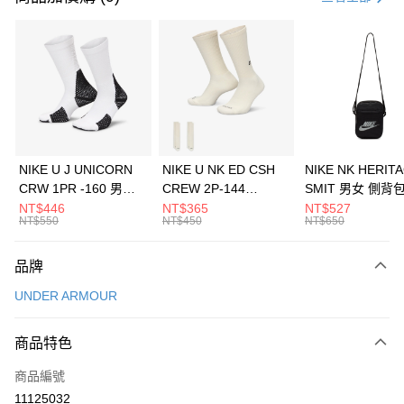
信用卡分期付款
3 期 0 利率 每期
NT$726
21家銀行
合作金庫商業銀行
第一商業銀行
LINE Pay
華南商業銀行
彰化商業銀行
Apple Pay
上海商業儲蓄銀行
台北富邦商業銀行
國泰世華商業銀行
兆豐國際商業銀行
悠遊付
臺灣中小企業銀行
台中商業銀行
NIKE U J UNICORN
NIKE U NK ED CSH
NIKE NK HERIT
匯豐（台灣）商業銀行
華泰商業銀行
CRW 1PR -160 男女
CREW 2P-144
SMIT 男女 側背
全盈+PAY
聯邦商業銀行
遠東國際商業銀行
中統襪 FZ3393100
EMBRDY 男女 短統襪
BA5871010
NT$446
NT$365
NT$527
元大商業銀行
永豐商業銀行
NT$550
NT$450
NT$650
AFTEE先享後付
FZ3073133
玉山商業銀行
星展（台灣）商業銀行
相關說明
台新國際商業銀行
中國信託商業銀行
品牌
【關於「AFTEE先享後付」】
台灣樂天信用卡公司
AFTEE先享後付是「在收到商品之後才付款」的支付方式。 讓您購物簡單
運送方式
UNDER ARMOUR
便利好安心！
１．簡單：不需註冊會員、不需綁卡、不需儲值。
7-11取貨(快速到店)
２．便利：只要手機號碼，簡訊認證，即可結帳。
商品特色
每筆NT$100，滿NT$1,500(含以上)免運費
３．安心：先確認商品／服務後，再付款。
商品編號
宅配
【「AFTEE先享後付」結帳流程】
１．於結帳方式選擇「AFTEE先享後付」後，將跳轉至「AFTEE先享後付」
11125032
每筆NT$100，滿NT$1,500(含以上)免運費