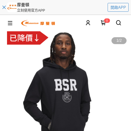
摩曼頓
開啟APP
立刻使用官方APP
0
1
/
2