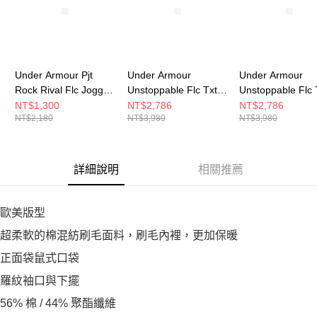
Under Armour Pjt
Under Armour
Under Armour
Rock Rival Flc Jogger
Unstoppable Flc Txtr
Unstoppable Flc 
男 長褲 1389861-001
女 連帽上衣 6003655-
男 連帽上衣 6003
NT$1,300
NT$2,786
NT$2,786
NT$2,180
NT$3,980
NT$3,980
110
842
詳細說明
相關推薦
歐美版型
超柔軟的棉混紡刷毛面料，刷毛內裡，更加保暖
正面袋鼠式口袋
羅紋袖口與下擺
56% 棉 / 44% 聚酯纖維