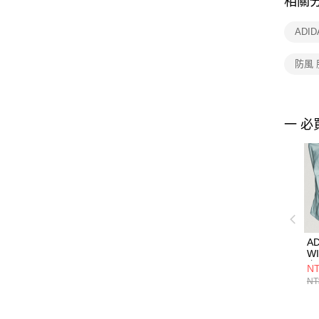
相關
ADI
防風 
一 必
AD
W
套
NT
NT