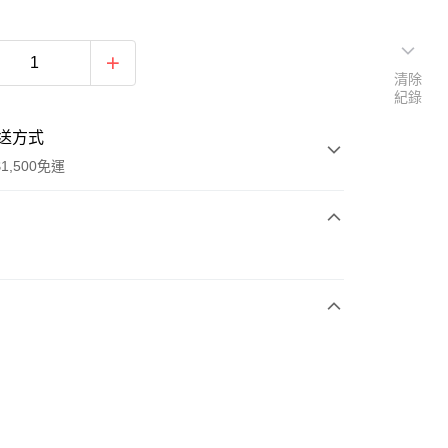
清除
紀錄
送方式
1,500免運
次付款
期付款
0 利率 每期
NT$1,230
21家銀行
庫商業銀行
第一商業銀行
業銀行
彰化商業銀行
業儲蓄銀行
台北富邦商業銀行
華商業銀行
兆豐國際商業銀行
0
小企業銀行
台中商業銀行