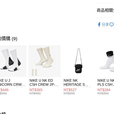
匯豐（
全盈+PAY
聯邦商
商品相關分
元大商
AFTEE先
玉山商
品牌
AD
相關說明
分享
台新國
【關於「A
女性商品
台灣樂
AFTEE
便利好安
運動類型
運送方式
價購 (9)
１．簡單
２．便利
7-11取貨
３．安心
每筆NT$1
【「AFT
宅配
１．於結帳
付」結帳
每筆NT$1
２．訂單
３．收到繳
付款後門
KE U J
NIKE U NK ED
NIKE NK
NIKE U N
／ATM／
NICORN CRW
CSH CREW 2P-
HERITAGE S
PLS CSH 
每筆NT$1
※ 請注意
R -160 男女 中
144 EMBRDY 男
SMIT 男女 側背包
144 DBL
$446
NT$365
NT$527
NT$284
絡購買商品
襪 FZ3393100
女 短統襪
BA5871010
襪 DH405
$550
NT$450
NT$650
NT$350
先享後付
FZ3073133
※ 交易是
是否繳費成
付客戶支