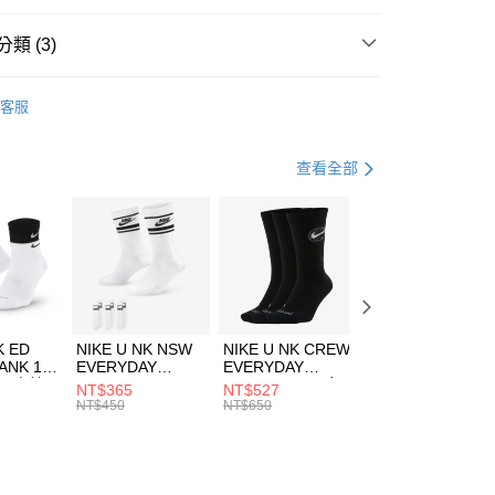
台灣）商業銀行
華泰商業銀行
業銀行
遠東國際商業銀行
類 (3)
業銀行
永豐商業銀行
享後付
業銀行
星展（台灣）商業銀行
IDAS
服飾
客服
際商業銀行
中國信託商業銀行
FTEE先享後付」】
外套
風衣外套
天信用卡公司
先享後付是「在收到商品之後才付款」的支付方式。 讓您購物簡單
心！
休閒戶外
服飾
查看全部
：不需註冊會員、不需綁卡、不需儲值。
：只要手機號碼，簡訊認證，即可結帳。
(快速到店)
：先確認商品／服務後，再付款。
00，滿NT$1,500(含以上)免運費
EE先享後付」結帳流程】
方式選擇「AFTEE先享後付」後，將跳轉至「AFTEE先享後
頁面，進行簡訊認證並確認金額後，即可完成結帳。
00，滿NT$1,500(含以上)免運費
成立數日內，您將收到繳費通知簡訊。
費通知簡訊後14天內，點擊此簡訊中的連結，可透過四大超商
市自取
K ED
NIKE U NK NSW
NIKE U NK CREW
NIKE U NK
網路銀行／等多元方式進行付款，方視為交易完成。
ANK 1P
EVERYDAY
EVERYDAY
EVERYDAY LTW
00，滿NT$1,500(含以上)免運費
：結帳手續完成當下不需立刻繳費，但若您需要取消訂單，請聯
 男 中統
ESSENTIAL CR
BBALL 3PR 男女
ANKLE 3PR 男女
NT$365
NT$527
NT$365
的店家。未經商家同意取消之訂單仍視為有效，需透過AFTEE
8104
男女 短統襪
長統襪
踝襪 SX7677010
NT$450
NT$650
NT$450
繳納相關費用。
DX5089103
DA2123010
否成功請以「AFTEE先享後付 」之結帳頁面顯示為準，若有關於
功／繳費後需取消欲退款等相關疑問，請聯繫「AFTEE先享後
援中心」
https://netprotections.freshdesk.com/support/home