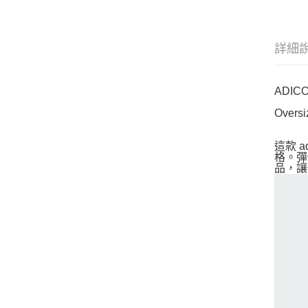
詳細
ADIC
Ove
這款 
格。彈
品，讓