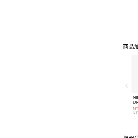
商品加
NI
U
1P
NT
統
NT