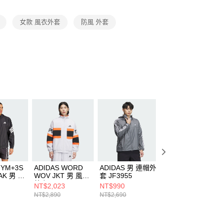
項】
恩沛科技股份有限公司提供之「AFTEE先享後付」服務完成之
女款 風衣外套
防風 外套
依本服務之必要範圍內提供個人資料，並將交易相關給付款項請
讓予恩沛科技股份有限公司。
個人資料處理事宜，請瀏覽以下網址：
ee.tw/terms/#terms3
年的使用者請事先徵得法定代理人或監護人之同意方可使用
E先享後付」，若未經同意申辦者引起之損失，本公司不負相關責
AFTEE先享後付」時，將依據個別帳號之用戶狀況，依本公司
核予不同之上限額度；若仍有額度不足之情形，本公司將視審查
用戶進行身份認證。
一人註冊多個帳號或使用他人資訊註冊。若發現惡意使用之情
科技股份有限公司將有權停止該用戶之使用額度並採取法律行
GYM+3S
ADIDAS WORD
ADIDAS 男 連帽外
ADIDAS 女 連帽
AK 男 風
WOV JKT 男 風衣
套 JF3955
套 JD3990
6753
外套 JM2066
NT$2,023
NT$990
NT$1,390
NT$2,890
NT$2,690
NT$3,690