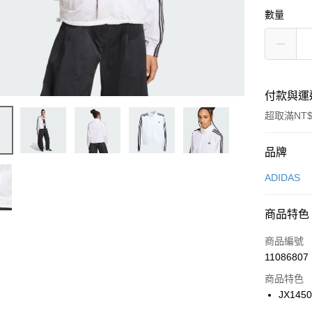
數量
付款與運
超取滿NT$
付款方式
品牌
信用卡一
ADIDAS
信用卡分
商品特色
3 期 
商品編號
合作金
LINE Pay
11086807
華南商
Apple Pay
上海商
商品特色
國泰世
JX145
悠遊付
臺灣中