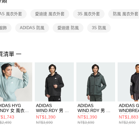
分類
【注意事
１．透過由
DAS 風衣外套
愛迪達 風衣外套
3S 風衣外套
防風 風衣外套
交易，需
求債權轉
２．關於
服飾
ADIDAS 防風
愛迪達 防風
3S 防風
https://aft
３．未成
「AFTE
任。
買清單 一
４．使用「
即時審查
結果請求
５．嚴禁
形，恩沛
動。
IDAS HYG
ADIDAS
ADIDAS
ADIDAS 
INDY 女 風衣外
WIND.RDY 男 連
WIND.RDY 男 連
WNDBRE
 KC7654
帽外套 IT3951
帽外套 IT3952
衣外套 JM
$1,743
NT$1,390
NT$1,390
NT$1,883
$2,490
NT$3,690
NT$3,690
NT$2,690