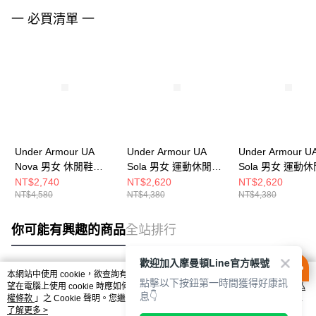
一 必買清單 一
Under Armour UA
Under Armour UA
Under Armour U
Nova 男女 休閒鞋
Sola 男女 運動休閒鞋
Sola 男女 運動
6006062-793
6005284-100
6005284-280
NT$2,740
NT$2,620
NT$2,620
NT$4,580
NT$4,380
NT$4,380
你可能有興趣的商品
全站排行
歡迎加入摩曼頓Line官方帳號
本網站中使用 cookie，欲查詢有關本網站使用 cookie 方式之詳情，及若您不希
點擊以下按鈕第一時間獲得好康訊
熱門標籤
望在電腦上使用 cookie 時應如何變更電腦的 cookie 設定，請參閱本網站「
隱私
息👇
權條款
」之 Cookie 聲明。您繼續使用本網站即表示您同意本公司得按本網站使
用條款之 Cookie 聲明使用 cookie。
了解更多 >