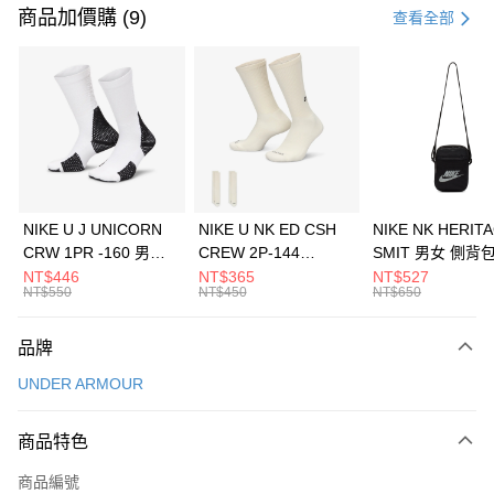
信用卡一次付款
商品加價購 (9)
查看全部
信用卡分期付款
3 期 0 利率 每期
NT$1,526
21家銀行
合作金庫商業銀行
第一商業銀行
LINE Pay
華南商業銀行
彰化商業銀行
Apple Pay
上海商業儲蓄銀行
台北富邦商業銀行
國泰世華商業銀行
兆豐國際商業銀行
悠遊付
臺灣中小企業銀行
台中商業銀行
NIKE U J UNICORN
NIKE U NK ED CSH
NIKE NK HERIT
匯豐（台灣）商業銀行
華泰商業銀行
CRW 1PR -160 男女
CREW 2P-144
SMIT 男女 側背
全盈+PAY
聯邦商業銀行
遠東國際商業銀行
中統襪 FZ3393100
EMBRDY 男女 短統襪
BA5871010
NT$446
NT$365
NT$527
元大商業銀行
永豐商業銀行
NT$550
NT$450
NT$650
AFTEE先享後付
FZ3073133
玉山商業銀行
星展（台灣）商業銀行
相關說明
台新國際商業銀行
中國信託商業銀行
品牌
【關於「AFTEE先享後付」】
台灣樂天信用卡公司
AFTEE先享後付是「在收到商品之後才付款」的支付方式。 讓您購物簡單
運送方式
UNDER ARMOUR
便利好安心！
１．簡單：不需註冊會員、不需綁卡、不需儲值。
7-11取貨(快速到店)
２．便利：只要手機號碼，簡訊認證，即可結帳。
商品特色
每筆NT$100，滿NT$1,500(含以上)免運費
３．安心：先確認商品／服務後，再付款。
商品編號
宅配
【「AFTEE先享後付」結帳流程】