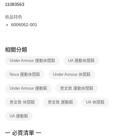
１．於結帳方式選擇「AFTEE先享後付」後，將跳轉至「AFTEE先享後付」
11083563
每筆NT$100，滿NT$1,500(含以上)免運費
結帳頁面，進行簡訊認證並確認金額後，即可完成結帳。
２．訂單成立數日內，您將收到繳費通知簡訊。
商品特色
付款後門市自取
３．收到繳費通知簡訊後14天內，點擊此簡訊中的連結，可透過四大超商／
6006062-001
每筆NT$100，滿NT$1,500(含以上)免運費
ATM／網路銀行／等多元方式進行付款，方視為交易完成。
※ 請注意：結帳手續完成當下不需立刻繳費，但若您需要取消訂單，請聯絡
購買商品的店家。未經商家同意取消之訂單仍視為有效，需透過AFTEE先享
後付繳納相關費用。
※ 交易是否成功請以「AFTEE先享後付 」之結帳頁面顯示為準，若有關於
相關分類
是否繳費成功／繳費後需取消欲退款等相關疑問，請聯繫「AFTEE先享後付
客戶支援中心」
https://netprotections.freshdesk.com/support/home
Under Armour 運動休閒鞋
UA 運動休閒鞋
【注意事項】
Nova 運動休閒鞋
Under Armour 休閒鞋
１．透過由恩沛科技股份有限公司提供之「AFTEE先享後付」服務完成之交
易，需依本服務之必要範圍內提供個人資料，並將交易相關給付款項請求債
權轉讓予恩沛科技股份有限公司。
Under Armour 運動鞋
男女款 運動休閒鞋
２．關於個人資料處理事宜，請瀏覽以下網址：
https://aftee.tw/terms/#terms3
男女款 休閒鞋
男女款 運動鞋
UA 休閒鞋
３．未成年的使用者請事先徵得法定代理人或監護人之同意方可使用
「AFTEE先享後付」，若未經同意申辦者引起之損失，本公司不負相關責
任。
UA 運動鞋
４．使用「AFTEE先享後付」時，將依據個別帳號之用戶狀況，依本公司即
時審查核予不同之上限額度；若仍有額度不足之情形，本公司將視審查結果
請求用戶進行身份認證。
一 必買清單 一
５．嚴禁一人註冊多個帳號或使用他人資訊註冊。若發現惡意使用之情形，