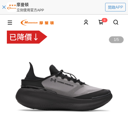
摩曼頓
開啟APP
立刻使用官方APP
0
1
/
5