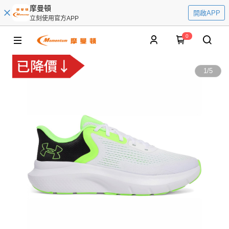
摩曼頓
開啟APP
立刻使用官方APP
0
1
/
5