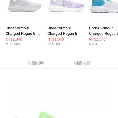
Under Armour
Under Armour
Under Armour
Charged Rogue 5 女
Charged Rogue 5 女
Charged Rogue 
慢跑鞋 3028262-100
跑步鞋 3028262-535
跑步鞋 3028262-
NT$1,840
NT$1,840
NT$1,540
NT$3,080
NT$3,080
NT$3,080
詳細說明
相關推薦