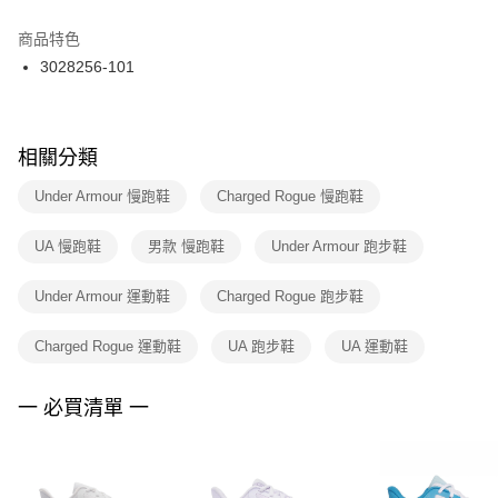
結帳頁面，進行簡訊認證並確認金額後，即可完成結帳。
２．訂單成立數日內，您將收到繳費通知簡訊。
商品特色
付款後門市自取
３．收到繳費通知簡訊後14天內，點擊此簡訊中的連結，可透過四大超商／
3028256-101
每筆NT$100，滿NT$1,500(含以上)免運費
ATM／網路銀行／等多元方式進行付款，方視為交易完成。
※ 請注意：結帳手續完成當下不需立刻繳費，但若您需要取消訂單，請聯絡
購買商品的店家。未經商家同意取消之訂單仍視為有效，需透過AFTEE先享
後付繳納相關費用。
※ 交易是否成功請以「AFTEE先享後付 」之結帳頁面顯示為準，若有關於
相關分類
是否繳費成功／繳費後需取消欲退款等相關疑問，請聯繫「AFTEE先享後付
客戶支援中心」
https://netprotections.freshdesk.com/support/home
Under Armour 慢跑鞋
Charged Rogue 慢跑鞋
【注意事項】
UA 慢跑鞋
男款 慢跑鞋
Under Armour 跑步鞋
１．透過由恩沛科技股份有限公司提供之「AFTEE先享後付」服務完成之交
易，需依本服務之必要範圍內提供個人資料，並將交易相關給付款項請求債
權轉讓予恩沛科技股份有限公司。
Under Armour 運動鞋
Charged Rogue 跑步鞋
２．關於個人資料處理事宜，請瀏覽以下網址：
https://aftee.tw/terms/#terms3
Charged Rogue 運動鞋
UA 跑步鞋
UA 運動鞋
３．未成年的使用者請事先徵得法定代理人或監護人之同意方可使用
「AFTEE先享後付」，若未經同意申辦者引起之損失，本公司不負相關責
任。
一 必買清單 一
４．使用「AFTEE先享後付」時，將依據個別帳號之用戶狀況，依本公司即
時審查核予不同之上限額度；若仍有額度不足之情形，本公司將視審查結果
請求用戶進行身份認證。
５．嚴禁一人註冊多個帳號或使用他人資訊註冊。若發現惡意使用之情形，
恩沛科技股份有限公司將有權停止該用戶之使用額度並採取法律行動。