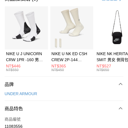
信用卡分期付款
3 期 0 利率 每期
NT$1,026
21家銀行
合作金庫商業銀行
第一商業銀行
LINE Pay
華南商業銀行
彰化商業銀行
Apple Pay
上海商業儲蓄銀行
台北富邦商業銀行
國泰世華商業銀行
兆豐國際商業銀行
悠遊付
臺灣中小企業銀行
台中商業銀行
NIKE U J UNICORN
NIKE U NK ED CSH
NIKE NK HERIT
匯豐（台灣）商業銀行
華泰商業銀行
CRW 1PR -160 男女
CREW 2P-144
SMIT 男女 側背
全盈+PAY
聯邦商業銀行
遠東國際商業銀行
中統襪 FZ3393100
EMBRDY 男女 短統襪
BA5871010
NT$446
NT$365
NT$527
元大商業銀行
永豐商業銀行
NT$550
NT$450
NT$650
AFTEE先享後付
FZ3073133
玉山商業銀行
星展（台灣）商業銀行
相關說明
台新國際商業銀行
中國信託商業銀行
品牌
【關於「AFTEE先享後付」】
台灣樂天信用卡公司
AFTEE先享後付是「在收到商品之後才付款」的支付方式。 讓您購物簡單
運送方式
UNDER ARMOUR
便利好安心！
１．簡單：不需註冊會員、不需綁卡、不需儲值。
7-11取貨(快速到店)
２．便利：只要手機號碼，簡訊認證，即可結帳。
商品特色
每筆NT$100，滿NT$1,500(含以上)免運費
３．安心：先確認商品／服務後，再付款。
商品編號
宅配
【「AFTEE先享後付」結帳流程】
１．於結帳方式選擇「AFTEE先享後付」後，將跳轉至「AFTEE先享後付」
11083556
每筆NT$100，滿NT$1,500(含以上)免運費