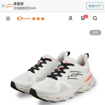
摩曼頓
開啟APP
立刻使用官方APP
0
1
/
4