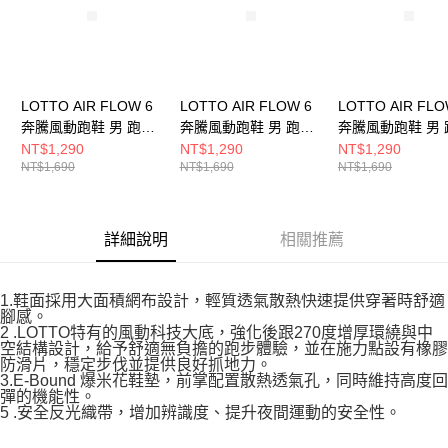
LOTTO AIR FLOW 6
LOTTO AIR FLOW 6
LOTTO AIR FLO
奔騰風動跑鞋 男 跑步
奔騰風動跑鞋 男 跑步
奔騰風動跑鞋 男 
鞋 曜黑/白
鞋 鈷藍/綠
鞋 軍綠/黑
NT$1,290
NT$1,290
NT$1,290
NT$1,690
NT$1,690
NT$1,690
LT5AMR9720
LT5AMR9726
LT5AMR9725
詳細說明
相關推薦
1.鞋面採用大面積網布設計，輕質透氣散熱快速提供穿著時舒適
腳感。
2 .LOTTO特有的風動科技大底，強化後跟270度增厚環繞與中
空結構設計，給予舒適無負擔的跑步體驗，並在施力點設有橡膠
防滑片，穩定步伐並提供良好抓地力。
3.E-Bound 爆米花鞋墊，前掌配置散熱透氣孔，同時維持高度回
彈的機能性。
5 .安全反光織帶，增加辨識度、提升夜間運動的安全性。