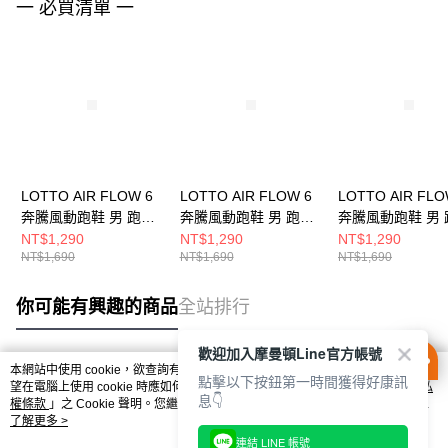
一 必買清單 一
LOTTO AIR FLOW 6
LOTTO AIR FLOW 6
LOTTO AIR FLO
奔騰風動跑鞋 男 跑步
奔騰風動跑鞋 男 跑步
奔騰風動跑鞋 男 
鞋 曜黑/白
鞋 鈷藍/綠
鞋 軍綠/黑
NT$1,290
NT$1,290
NT$1,290
NT$1,690
NT$1,690
NT$1,690
LT5AMR9720
LT5AMR9726
LT5AMR9725
你可能有興趣的商品
全站排行
歡迎加入摩曼頓Line官方帳號
本網站中使用 cookie，欲查詢有關本網站使用 cookie 方式之詳情，及若您不希
點擊以下按鈕第一時間獲得好康訊
熱門標籤
望在電腦上使用 cookie 時應如何變更電腦的 cookie 設定，請參閱本網站「
隱私
息👇
權條款
」之 Cookie 聲明。您繼續使用本網站即表示您同意本公司得按本網站使
用條款之 Cookie 聲明使用 cookie。
了解更多 >
連結 LINE 帳號