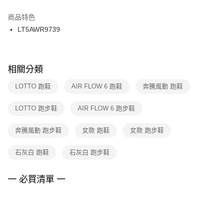
結帳頁面，進行簡訊認證並確認金額後，即可完成結帳。
２．訂單成立數日內，您將收到繳費通知簡訊。
商品特色
付款後門市自取
３．收到繳費通知簡訊後14天內，點擊此簡訊中的連結，可透過四大超商／
LT5AWR9739
每筆NT$100，滿NT$1,500(含以上)免運費
ATM／網路銀行／等多元方式進行付款，方視為交易完成。
※ 請注意：結帳手續完成當下不需立刻繳費，但若您需要取消訂單，請聯絡
購買商品的店家。未經商家同意取消之訂單仍視為有效，需透過AFTEE先享
後付繳納相關費用。
※ 交易是否成功請以「AFTEE先享後付 」之結帳頁面顯示為準，若有關於
相關分類
是否繳費成功／繳費後需取消欲退款等相關疑問，請聯繫「AFTEE先享後付
客戶支援中心」
https://netprotections.freshdesk.com/support/home
LOTTO 跑鞋
AIR FLOW 6 跑鞋
奔騰風動 跑鞋
【注意事項】
LOTTO 跑步鞋
AIR FLOW 6 跑步鞋
１．透過由恩沛科技股份有限公司提供之「AFTEE先享後付」服務完成之交
易，需依本服務之必要範圍內提供個人資料，並將交易相關給付款項請求債
權轉讓予恩沛科技股份有限公司。
奔騰風動 跑步鞋
女款 跑鞋
女款 跑步鞋
２．關於個人資料處理事宜，請瀏覽以下網址：
https://aftee.tw/terms/#terms3
石灰白 跑鞋
石灰白 跑步鞋
３．未成年的使用者請事先徵得法定代理人或監護人之同意方可使用
「AFTEE先享後付」，若未經同意申辦者引起之損失，本公司不負相關責
任。
一 必買清單 一
４．使用「AFTEE先享後付」時，將依據個別帳號之用戶狀況，依本公司即
時審查核予不同之上限額度；若仍有額度不足之情形，本公司將視審查結果
請求用戶進行身份認證。
５．嚴禁一人註冊多個帳號或使用他人資訊註冊。若發現惡意使用之情形，
恩沛科技股份有限公司將有權停止該用戶之使用額度並採取法律行動。