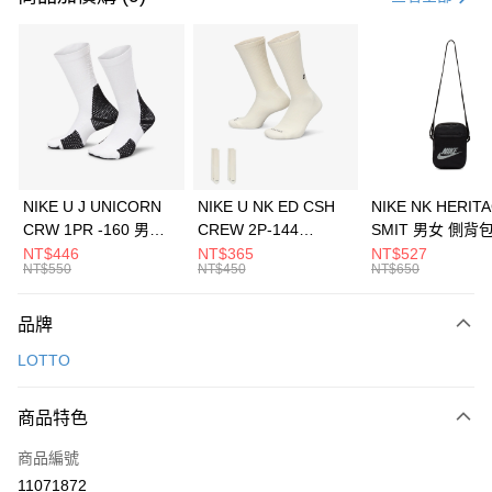
信用卡分期付款
3 期 0 利率 每期
NT$563
21家銀行
合作金庫商業銀行
第一商業銀行
LINE Pay
華南商業銀行
彰化商業銀行
Apple Pay
上海商業儲蓄銀行
台北富邦商業銀行
國泰世華商業銀行
兆豐國際商業銀行
悠遊付
臺灣中小企業銀行
台中商業銀行
NIKE U J UNICORN
NIKE U NK ED CSH
NIKE NK HERIT
匯豐（台灣）商業銀行
華泰商業銀行
CRW 1PR -160 男女
CREW 2P-144
SMIT 男女 側背
全盈+PAY
聯邦商業銀行
遠東國際商業銀行
中統襪 FZ3393100
EMBRDY 男女 短統襪
BA5871010
NT$446
NT$365
NT$527
元大商業銀行
永豐商業銀行
NT$550
NT$450
NT$650
AFTEE先享後付
FZ3073133
玉山商業銀行
星展（台灣）商業銀行
相關說明
台新國際商業銀行
中國信託商業銀行
品牌
【關於「AFTEE先享後付」】
台灣樂天信用卡公司
AFTEE先享後付是「在收到商品之後才付款」的支付方式。 讓您購物簡單
運送方式
LOTTO
便利好安心！
１．簡單：不需註冊會員、不需綁卡、不需儲值。
7-11取貨(快速到店)
２．便利：只要手機號碼，簡訊認證，即可結帳。
商品特色
每筆NT$100，滿NT$1,500(含以上)免運費
３．安心：先確認商品／服務後，再付款。
商品編號
宅配
【「AFTEE先享後付」結帳流程】
１．於結帳方式選擇「AFTEE先享後付」後，將跳轉至「AFTEE先享後付」
11071872
每筆NT$100，滿NT$1,500(含以上)免運費