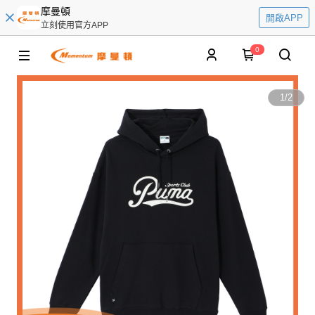
摩曼頓
開啟APP
立刻使用官方APP
0
1
/
2