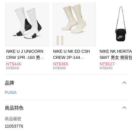
信用卡分期付款
3 期 0 利率 每期
NT$893
21家銀行
合作金庫商業銀行
第一商業銀行
LINE Pay
華南商業銀行
彰化商業銀行
Apple Pay
上海商業儲蓄銀行
台北富邦商業銀行
國泰世華商業銀行
兆豐國際商業銀行
悠遊付
臺灣中小企業銀行
台中商業銀行
NIKE U J UNICORN
NIKE U NK ED CSH
NIKE NK HERIT
匯豐（台灣）商業銀行
華泰商業銀行
CRW 1PR -160 男女
CREW 2P-144
SMIT 男女 側背
全盈+PAY
聯邦商業銀行
遠東國際商業銀行
中統襪 FZ3393100
EMBRDY 男女 短統襪
BA5871010
NT$446
NT$365
NT$527
元大商業銀行
永豐商業銀行
NT$550
NT$450
NT$650
AFTEE先享後付
FZ3073133
玉山商業銀行
星展（台灣）商業銀行
相關說明
台新國際商業銀行
中國信託商業銀行
品牌
【關於「AFTEE先享後付」】
台灣樂天信用卡公司
AFTEE先享後付是「在收到商品之後才付款」的支付方式。 讓您購物簡單
運送方式
PUMA
便利好安心！
１．簡單：不需註冊會員、不需綁卡、不需儲值。
7-11取貨(快速到店)
２．便利：只要手機號碼，簡訊認證，即可結帳。
商品特色
每筆NT$100，滿NT$1,500(含以上)免運費
３．安心：先確認商品／服務後，再付款。
商品編號
宅配
【「AFTEE先享後付」結帳流程】
１．於結帳方式選擇「AFTEE先享後付」後，將跳轉至「AFTEE先享後付」
11053776
每筆NT$100，滿NT$1,500(含以上)免運費
結帳頁面，進行簡訊認證並確認金額後，即可完成結帳。