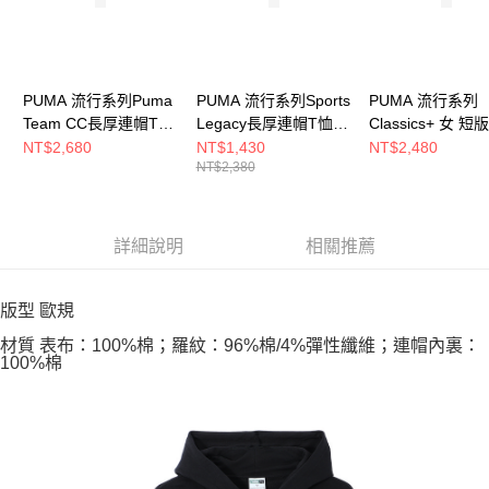
PUMA 流行系列Puma
PUMA 流行系列Sports
PUMA 流行系列
Team CC長厚連帽T恤
Legacy長厚連帽T恤
Classics+ 女 
(M) 男 連帽上衣
(M) 男 連帽上衣
連帽T恤 6242736
NT$2,680
NT$1,430
NT$2,480
NT$2,380
63094680
63252792
詳細說明
相關推薦
版型 歐規
材質 表布：100%棉；羅紋：96%棉/4%彈性纖維；連帽內裏：
100%棉