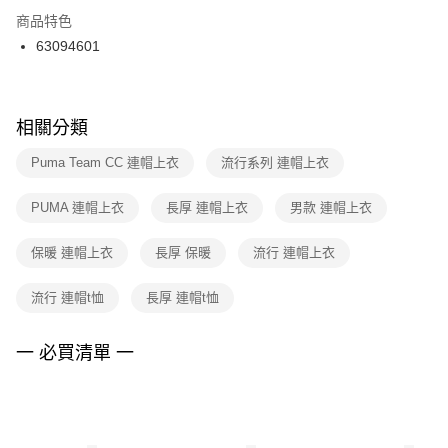
２．訂單成立數日內，您將收到繳費通知簡訊。
商品特色
付款後門市自取
３．收到繳費通知簡訊後14天內，點擊此簡訊中的連結，可透過四大超商／
63094601
每筆NT$100，滿NT$1,500(含以上)免運費
ATM／網路銀行／等多元方式進行付款，方視為交易完成。
※ 請注意：結帳手續完成當下不需立刻繳費，但若您需要取消訂單，請聯絡
購買商品的店家。未經商家同意取消之訂單仍視為有效，需透過AFTEE先享
後付繳納相關費用。
※ 交易是否成功請以「AFTEE先享後付 」之結帳頁面顯示為準，若有關於
相關分類
是否繳費成功／繳費後需取消欲退款等相關疑問，請聯繫「AFTEE先享後付
客戶支援中心」
https://netprotections.freshdesk.com/support/home
Puma Team CC 連帽上衣
流行系列 連帽上衣
【注意事項】
PUMA 連帽上衣
長厚 連帽上衣
男款 連帽上衣
１．透過由恩沛科技股份有限公司提供之「AFTEE先享後付」服務完成之交
易，需依本服務之必要範圍內提供個人資料，並將交易相關給付款項請求債
權轉讓予恩沛科技股份有限公司。
保暖 連帽上衣
長厚 保暖
流行 連帽上衣
２．關於個人資料處理事宜，請瀏覽以下網址：
https://aftee.tw/terms/#terms3
流行 連帽t恤
長厚 連帽t恤
３．未成年的使用者請事先徵得法定代理人或監護人之同意方可使用
「AFTEE先享後付」，若未經同意申辦者引起之損失，本公司不負相關責
任。
一 必買清單 一
４．使用「AFTEE先享後付」時，將依據個別帳號之用戶狀況，依本公司即
時審查核予不同之上限額度；若仍有額度不足之情形，本公司將視審查結果
請求用戶進行身份認證。
５．嚴禁一人註冊多個帳號或使用他人資訊註冊。若發現惡意使用之情形，
恩沛科技股份有限公司將有權停止該用戶之使用額度並採取法律行動。