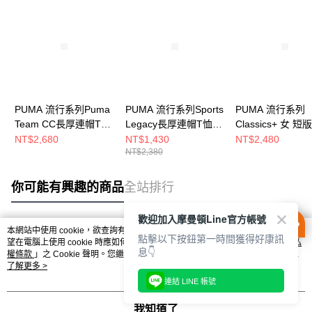
PUMA 流行系列Puma
PUMA 流行系列Sports
PUMA 流行系列
Team CC長厚連帽T恤
Legacy長厚連帽T恤
Classics+ 女 
(M) 男 連帽上衣
(M) 男 連帽上衣
連帽T恤 6242736
NT$2,680
NT$1,430
NT$2,480
NT$2,380
63094680
63252792
你可能有興趣的商品
全站排行
歡迎加入摩曼頓Line官方帳號
本網站中使用 cookie，欲查詢有關本網站使用 cookie 方式之詳情，及若您不希
點擊以下按鈕第一時間獲得好康訊
熱門標籤
望在電腦上使用 cookie 時應如何變更電腦的 cookie 設定，請參閱本網站「
隱私
息👇
權條款
」之 Cookie 聲明。您繼續使用本網站即表示您同意本公司得按本網站使
用條款之 Cookie 聲明使用 cookie。
了解更多 >
連結 LINE 帳號
我知道了