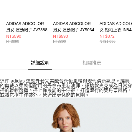
ADIDAS ADICOLOR
ADIDAS ADICOLOR
ADIDAS ADICO
男女 運動帽子 JV7388
男女 運動帽子 JY5064
女 短袖上衣 IN84
NT$590
NT$590
NT$872
NT$890
NT$890
NT$1,090
詳細說明
相關推薦
這件 adidas 運動外套完美融合永恆風格與現代清新氣息。經典
的剪裁以柔軟但耐用的丹寧布重新演繹，讓這款夾克成為日常穿
搭的輕鬆選擇。搭上你最愛的牛仔褲，打造流行的雙丹寧風格，
或將它搭在洋裝外，營造出更休閒的氛圍。