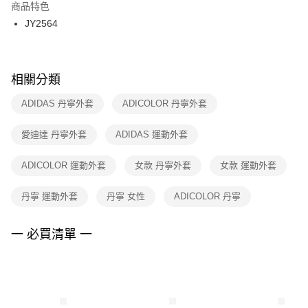
２．訂單成立數日內，您將收到繳費通知簡訊。
商品特色
付款後門市自取
３．收到繳費通知簡訊後14天內，點擊此簡訊中的連結，可透過四大超商／
JY2564
每筆NT$100，滿NT$1,500(含以上)免運費
ATM／網路銀行／等多元方式進行付款，方視為交易完成。
※ 請注意：結帳手續完成當下不需立刻繳費，但若您需要取消訂單，請聯絡
購買商品的店家。未經商家同意取消之訂單仍視為有效，需透過AFTEE先享
後付繳納相關費用。
※ 交易是否成功請以「AFTEE先享後付 」之結帳頁面顯示為準，若有關於
相關分類
是否繳費成功／繳費後需取消欲退款等相關疑問，請聯繫「AFTEE先享後付
客戶支援中心」
https://netprotections.freshdesk.com/support/home
ADIDAS 丹寧外套
ADICOLOR 丹寧外套
【注意事項】
愛迪達 丹寧外套
ADIDAS 運動外套
１．透過由恩沛科技股份有限公司提供之「AFTEE先享後付」服務完成之交
易，需依本服務之必要範圍內提供個人資料，並將交易相關給付款項請求債
權轉讓予恩沛科技股份有限公司。
ADICOLOR 運動外套
女款 丹寧外套
女款 運動外套
２．關於個人資料處理事宜，請瀏覽以下網址：
https://aftee.tw/terms/#terms3
丹寧 運動外套
丹寧 女性
ADICOLOR 丹寧
３．未成年的使用者請事先徵得法定代理人或監護人之同意方可使用
「AFTEE先享後付」，若未經同意申辦者引起之損失，本公司不負相關責
任。
一 必買清單 一
４．使用「AFTEE先享後付」時，將依據個別帳號之用戶狀況，依本公司即
時審查核予不同之上限額度；若仍有額度不足之情形，本公司將視審查結果
請求用戶進行身份認證。
５．嚴禁一人註冊多個帳號或使用他人資訊註冊。若發現惡意使用之情形，
恩沛科技股份有限公司將有權停止該用戶之使用額度並採取法律行動。