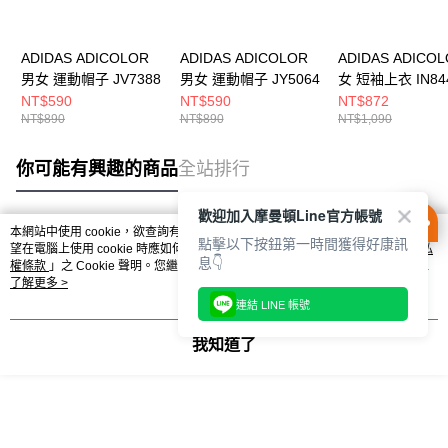
ADIDAS ADICOLOR
ADIDAS ADICOLOR
ADIDAS ADICO
男女 運動帽子 JV7388
男女 運動帽子 JY5064
女 短袖上衣 IN84
NT$590
NT$590
NT$872
NT$890
NT$890
NT$1,090
你可能有興趣的商品
全站排行
歡迎加入摩曼頓Line官方帳號
本網站中使用 cookie，欲查詢有關本網站使用 cookie 方式之詳情，及若您不希
點擊以下按鈕第一時間獲得好康訊
熱門標籤
望在電腦上使用 cookie 時應如何變更電腦的 cookie 設定，請參閱本網站「
隱私
息👇
權條款
」之 Cookie 聲明。您繼續使用本網站即表示您同意本公司得按本網站使
用條款之 Cookie 聲明使用 cookie。
了解更多 >
連結 LINE 帳號
我知道了