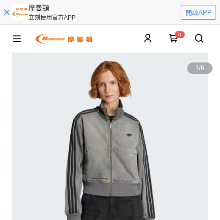
摩曼頓
開啟APP
立刻使用官方APP
0
1
/
6