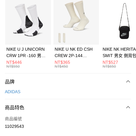
信用卡分期付款
3 期 0 利率 每期
NT$1,430
21家銀行
合作金庫商業銀行
第一商業銀行
LINE Pay
華南商業銀行
彰化商業銀行
Apple Pay
上海商業儲蓄銀行
台北富邦商業銀行
國泰世華商業銀行
兆豐國際商業銀行
悠遊付
臺灣中小企業銀行
台中商業銀行
NIKE U J UNICORN
NIKE U NK ED CSH
NIKE NK HERIT
匯豐（台灣）商業銀行
華泰商業銀行
CRW 1PR -160 男女
CREW 2P-144
SMIT 男女 側背
全盈+PAY
聯邦商業銀行
遠東國際商業銀行
中統襪 FZ3393100
EMBRDY 男女 短統襪
BA5871010
NT$446
NT$365
NT$527
元大商業銀行
永豐商業銀行
NT$550
NT$450
NT$650
AFTEE先享後付
FZ3073133
玉山商業銀行
星展（台灣）商業銀行
相關說明
台新國際商業銀行
中國信託商業銀行
品牌
【關於「AFTEE先享後付」】
台灣樂天信用卡公司
AFTEE先享後付是「在收到商品之後才付款」的支付方式。 讓您購物簡單
運送方式
ADIDAS
便利好安心！
１．簡單：不需註冊會員、不需綁卡、不需儲值。
7-11取貨(快速到店)
２．便利：只要手機號碼，簡訊認證，即可結帳。
商品特色
每筆NT$100，滿NT$1,500(含以上)免運費
３．安心：先確認商品／服務後，再付款。
商品編號
宅配
【「AFTEE先享後付」結帳流程】
１．於結帳方式選擇「AFTEE先享後付」後，將跳轉至「AFTEE先享後付」
11029543
每筆NT$100，滿NT$1,500(含以上)免運費
結帳頁面，進行簡訊認證並確認金額後，即可完成結帳。