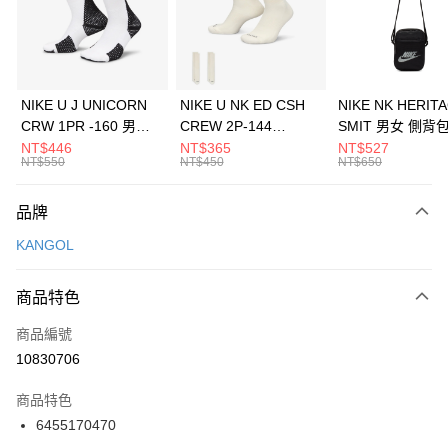
合作金庫商業銀行
第一商業銀行
LINE Pay
華南商業銀行
彰化商業銀行
Apple Pay
上海商業儲蓄銀行
台北富邦商業銀行
國泰世華商業銀行
兆豐國際商業銀行
悠遊付
臺灣中小企業銀行
台中商業銀行
NIKE U J UNICORN
NIKE U NK ED CSH
NIKE NK HERIT
匯豐（台灣）商業銀行
華泰商業銀行
CRW 1PR -160 男女
CREW 2P-144
SMIT 男女 側背
全盈+PAY
聯邦商業銀行
遠東國際商業銀行
中統襪 FZ3393100
EMBRDY 男女 短統襪
BA5871010
NT$446
NT$365
NT$527
元大商業銀行
永豐商業銀行
NT$550
NT$450
NT$650
AFTEE先享後付
FZ3073133
玉山商業銀行
星展（台灣）商業銀行
相關說明
台新國際商業銀行
中國信託商業銀行
品牌
【關於「AFTEE先享後付」】
台灣樂天信用卡公司
AFTEE先享後付是「在收到商品之後才付款」的支付方式。 讓您購物簡單
運送方式
KANGOL
便利好安心！
１．簡單：不需註冊會員、不需綁卡、不需儲值。
7-11取貨(快速到店)
２．便利：只要手機號碼，簡訊認證，即可結帳。
商品特色
每筆NT$100，滿NT$1,500(含以上)免運費
３．安心：先確認商品／服務後，再付款。
商品編號
宅配
【「AFTEE先享後付」結帳流程】
１．於結帳方式選擇「AFTEE先享後付」後，將跳轉至「AFTEE先享後付」
10830706
每筆NT$100，滿NT$1,500(含以上)免運費
結帳頁面，進行簡訊認證並確認金額後，即可完成結帳。
２．訂單成立數日內，您將收到繳費通知簡訊。
商品特色
３．收到繳費通知簡訊後14天內，點擊此簡訊中的連結，可透過四大超商／
6455170470
ATM／網路銀行／等多元方式進行付款，方視為交易完成。
※ 請注意：結帳手續完成當下不需立刻繳費，但若您需要取消訂單，請聯絡