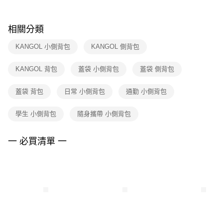
購買商品的店家。未經商家同意取消之訂單仍視為有效，需透過AFTEE先享
後付繳納相關費用。
※ 交易是否成功請以「AFTEE先享後付 」之結帳頁面顯示為準，若有關於
相關分類
是否繳費成功／繳費後需取消欲退款等相關疑問，請聯繫「AFTEE先享後付
客戶支援中心」
https://netprotections.freshdesk.com/support/home
KANGOL 小側背包
KANGOL 側背包
【注意事項】
KANGOL 背包
蓋袋 小側背包
蓋袋 側背包
１．透過由恩沛科技股份有限公司提供之「AFTEE先享後付」服務完成之交
易，需依本服務之必要範圍內提供個人資料，並將交易相關給付款項請求債
權轉讓予恩沛科技股份有限公司。
蓋袋 背包
日常 小側背包
通勤 小側背包
２．關於個人資料處理事宜，請瀏覽以下網址：
https://aftee.tw/terms/#terms3
學生 小側背包
隨身攜帶 小側背包
３．未成年的使用者請事先徵得法定代理人或監護人之同意方可使用
「AFTEE先享後付」，若未經同意申辦者引起之損失，本公司不負相關責
任。
一 必買清單 一
４．使用「AFTEE先享後付」時，將依據個別帳號之用戶狀況，依本公司即
時審查核予不同之上限額度；若仍有額度不足之情形，本公司將視審查結果
請求用戶進行身份認證。
５．嚴禁一人註冊多個帳號或使用他人資訊註冊。若發現惡意使用之情形，
恩沛科技股份有限公司將有權停止該用戶之使用額度並採取法律行動。