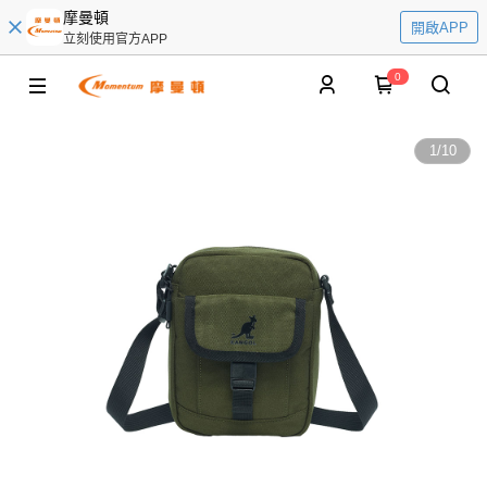
摩曼頓
開啟APP
立刻使用官方APP
0
1
/
10