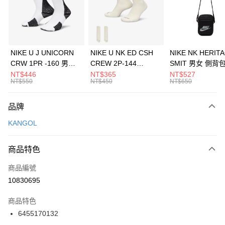
合作金庫商業銀行
第一商業銀行
LINE Pay
華南商業銀行
彰化商業銀行
Apple Pay
上海商業儲蓄銀行
台北富邦商業銀行
國泰世華商業銀行
兆豐國際商業銀行
悠遊付
臺灣中小企業銀行
台中商業銀行
NIKE U J UNICORN
NIKE U NK ED CSH
NIKE NK HERIT
匯豐（台灣）商業銀行
華泰商業銀行
CRW 1PR -160 男女
CREW 2P-144
SMIT 男女 側背
全盈+PAY
聯邦商業銀行
遠東國際商業銀行
中統襪 FZ3393100
EMBRDY 男女 短統襪
BA5871010
NT$446
NT$365
NT$527
元大商業銀行
永豐商業銀行
NT$550
NT$450
NT$650
AFTEE先享後付
FZ3073133
玉山商業銀行
星展（台灣）商業銀行
相關說明
台新國際商業銀行
中國信託商業銀行
品牌
【關於「AFTEE先享後付」】
台灣樂天信用卡公司
AFTEE先享後付是「在收到商品之後才付款」的支付方式。 讓您購物簡單
運送方式
KANGOL
便利好安心！
１．簡單：不需註冊會員、不需綁卡、不需儲值。
7-11取貨(快速到店)
２．便利：只要手機號碼，簡訊認證，即可結帳。
商品特色
每筆NT$100，滿NT$1,500(含以上)免運費
３．安心：先確認商品／服務後，再付款。
商品編號
宅配
【「AFTEE先享後付」結帳流程】
１．於結帳方式選擇「AFTEE先享後付」後，將跳轉至「AFTEE先享後付」
10830695
每筆NT$100，滿NT$1,500(含以上)免運費
結帳頁面，進行簡訊認證並確認金額後，即可完成結帳。
２．訂單成立數日內，您將收到繳費通知簡訊。
商品特色
３．收到繳費通知簡訊後14天內，點擊此簡訊中的連結，可透過四大超商／
6455170132
ATM／網路銀行／等多元方式進行付款，方視為交易完成。
※ 請注意：結帳手續完成當下不需立刻繳費，但若您需要取消訂單，請聯絡