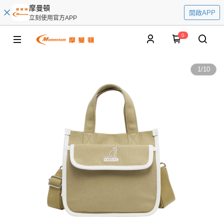
摩曼頓
開啟APP
立刻使用官方APP
0
1
/
10