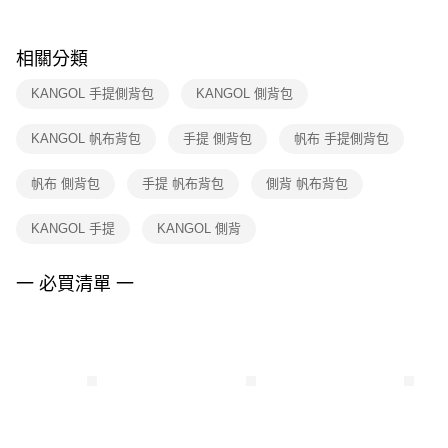
購買商品的店家。未經商家同意取消之訂單仍視為有效，需透過AFTEE先享
後付繳納相關費用。
※ 交易是否成功請以「AFTEE先享後付 」之結帳頁面顯示為準，若有關於
相關分類
是否繳費成功／繳費後需取消欲退款等相關疑問，請聯繫「AFTEE先享後付
客戶支援中心」
https://netprotections.freshdesk.com/support/home
KANGOL 手提側背包
KANGOL 側背包
【注意事項】
KANGOL 帆布背包
手提 側背包
帆布 手提側背包
１．透過由恩沛科技股份有限公司提供之「AFTEE先享後付」服務完成之交
易，需依本服務之必要範圍內提供個人資料，並將交易相關給付款項請求債
權轉讓予恩沛科技股份有限公司。
帆布 側背包
手提 帆布背包
側背 帆布背包
２．關於個人資料處理事宜，請瀏覽以下網址：
https://aftee.tw/terms/#terms3
KANGOL 手提
KANGOL 側背
３．未成年的使用者請事先徵得法定代理人或監護人之同意方可使用
「AFTEE先享後付」，若未經同意申辦者引起之損失，本公司不負相關責
任。
一 必買清單 一
４．使用「AFTEE先享後付」時，將依據個別帳號之用戶狀況，依本公司即
時審查核予不同之上限額度；若仍有額度不足之情形，本公司將視審查結果
請求用戶進行身份認證。
５．嚴禁一人註冊多個帳號或使用他人資訊註冊。若發現惡意使用之情形，
恩沛科技股份有限公司將有權停止該用戶之使用額度並採取法律行動。