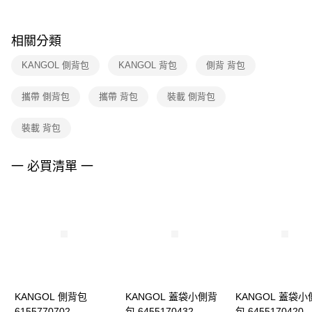
購買商品的店家。未經商家同意取消之訂單仍視為有效，需透過AFTEE先享
後付繳納相關費用。
※ 交易是否成功請以「AFTEE先享後付 」之結帳頁面顯示為準，若有關於
相關分類
是否繳費成功／繳費後需取消欲退款等相關疑問，請聯繫「AFTEE先享後付
客戶支援中心」
https://netprotections.freshdesk.com/support/home
KANGOL 側背包
KANGOL 背包
側背 背包
【注意事項】
攜帶 側背包
攜帶 背包
裝載 側背包
１．透過由恩沛科技股份有限公司提供之「AFTEE先享後付」服務完成之交
易，需依本服務之必要範圍內提供個人資料，並將交易相關給付款項請求債
權轉讓予恩沛科技股份有限公司。
裝載 背包
２．關於個人資料處理事宜，請瀏覽以下網址：
https://aftee.tw/terms/#terms3
３．未成年的使用者請事先徵得法定代理人或監護人之同意方可使用
一 必買清單 一
「AFTEE先享後付」，若未經同意申辦者引起之損失，本公司不負相關責
任。
４．使用「AFTEE先享後付」時，將依據個別帳號之用戶狀況，依本公司即
時審查核予不同之上限額度；若仍有額度不足之情形，本公司將視審查結果
請求用戶進行身份認證。
５．嚴禁一人註冊多個帳號或使用他人資訊註冊。若發現惡意使用之情形，
恩沛科技股份有限公司將有權停止該用戶之使用額度並採取法律行動。
KANGOL 側背包
KANGOL 蓋袋小側背
KANGOL 蓋袋小
6155770702
包 6455170432
包 6455170420