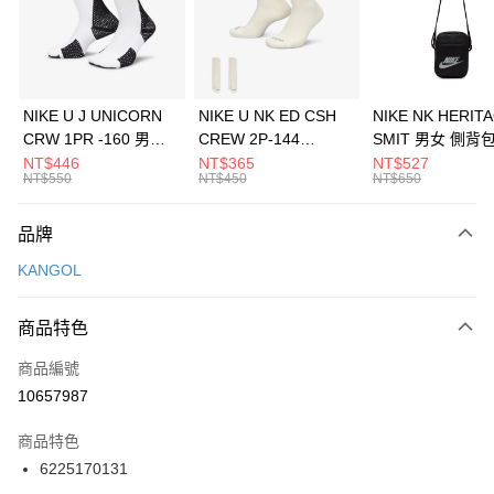
合作金庫商業銀行
第一商業銀行
LINE Pay
華南商業銀行
彰化商業銀行
Apple Pay
上海商業儲蓄銀行
台北富邦商業銀行
國泰世華商業銀行
兆豐國際商業銀行
悠遊付
臺灣中小企業銀行
台中商業銀行
NIKE U J UNICORN
NIKE U NK ED CSH
NIKE NK HERIT
匯豐（台灣）商業銀行
華泰商業銀行
CRW 1PR -160 男女
CREW 2P-144
SMIT 男女 側背
全盈+PAY
聯邦商業銀行
遠東國際商業銀行
中統襪 FZ3393100
EMBRDY 男女 短統襪
BA5871010
NT$446
NT$365
NT$527
元大商業銀行
永豐商業銀行
NT$550
NT$450
NT$650
AFTEE先享後付
FZ3073133
玉山商業銀行
星展（台灣）商業銀行
相關說明
台新國際商業銀行
中國信託商業銀行
品牌
【關於「AFTEE先享後付」】
台灣樂天信用卡公司
AFTEE先享後付是「在收到商品之後才付款」的支付方式。 讓您購物簡單
運送方式
KANGOL
便利好安心！
１．簡單：不需註冊會員、不需綁卡、不需儲值。
7-11取貨(快速到店)
２．便利：只要手機號碼，簡訊認證，即可結帳。
商品特色
每筆NT$100，滿NT$1,500(含以上)免運費
３．安心：先確認商品／服務後，再付款。
商品編號
宅配
【「AFTEE先享後付」結帳流程】
１．於結帳方式選擇「AFTEE先享後付」後，將跳轉至「AFTEE先享後付」
10657987
每筆NT$100，滿NT$1,500(含以上)免運費
結帳頁面，進行簡訊認證並確認金額後，即可完成結帳。
２．訂單成立數日內，您將收到繳費通知簡訊。
商品特色
付款後門市自取
３．收到繳費通知簡訊後14天內，點擊此簡訊中的連結，可透過四大超商／
6225170131
每筆NT$100，滿NT$1,500(含以上)免運費
ATM／網路銀行／等多元方式進行付款，方視為交易完成。
※ 請注意：結帳手續完成當下不需立刻繳費，但若您需要取消訂單，請聯絡