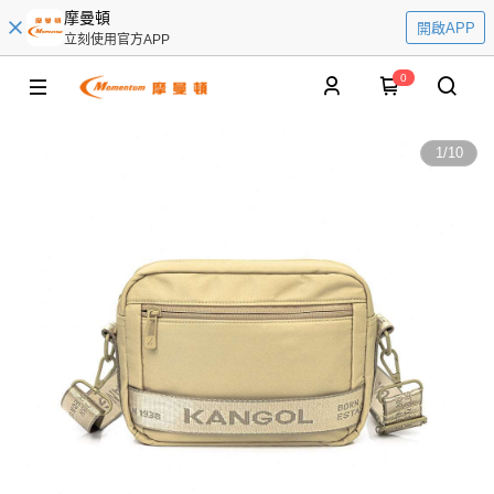
摩曼頓
開啟APP
立刻使用官方APP
0
1
/
10