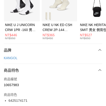
合作金庫商業銀行
第一商業銀行
LINE Pay
華南商業銀行
彰化商業銀行
Apple Pay
上海商業儲蓄銀行
台北富邦商業銀行
國泰世華商業銀行
兆豐國際商業銀行
悠遊付
臺灣中小企業銀行
台中商業銀行
NIKE U J UNICORN
NIKE U NK ED CSH
NIKE NK HERIT
匯豐（台灣）商業銀行
華泰商業銀行
CRW 1PR -160 男女
CREW 2P-144
SMIT 男女 側背
全盈+PAY
聯邦商業銀行
遠東國際商業銀行
中統襪 FZ3393100
EMBRDY 男女 短統襪
BA5871010
NT$446
NT$365
NT$527
元大商業銀行
永豐商業銀行
NT$550
NT$450
NT$650
AFTEE先享後付
FZ3073133
玉山商業銀行
星展（台灣）商業銀行
相關說明
台新國際商業銀行
中國信託商業銀行
品牌
【關於「AFTEE先享後付」】
台灣樂天信用卡公司
AFTEE先享後付是「在收到商品之後才付款」的支付方式。 讓您購物簡單
運送方式
KANGOL
便利好安心！
１．簡單：不需註冊會員、不需綁卡、不需儲值。
7-11取貨(快速到店)
２．便利：只要手機號碼，簡訊認證，即可結帳。
商品特色
每筆NT$100，滿NT$1,500(含以上)免運費
３．安心：先確認商品／服務後，再付款。
商品編號
宅配
【「AFTEE先享後付」結帳流程】
１．於結帳方式選擇「AFTEE先享後付」後，將跳轉至「AFTEE先享後付」
10657983
每筆NT$100，滿NT$1,500(含以上)免運費
結帳頁面，進行簡訊認證並確認金額後，即可完成結帳。
２．訂單成立數日內，您將收到繳費通知簡訊。
商品特色
付款後門市自取
３．收到繳費通知簡訊後14天內，點擊此簡訊中的連結，可透過四大超商／
6425174171
每筆NT$100，滿NT$1,500(含以上)免運費
ATM／網路銀行／等多元方式進行付款，方視為交易完成。
※ 請注意：結帳手續完成當下不需立刻繳費，但若您需要取消訂單，請聯絡