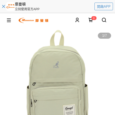
摩曼頓
開啟APP
立刻使用官方APP
0
1
/
7