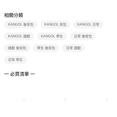
購買商品的店家。未經商家同意取消之訂單仍視為有效，需透過AFTEE先享
後付繳納相關費用。
※ 交易是否成功請以「AFTEE先享後付 」之結帳頁面顯示為準，若有關於
相關分類
是否繳費成功／繳費後需取消欲退款等相關疑問，請聯繫「AFTEE先享後付
客戶支援中心」
https://netprotections.freshdesk.com/support/home
KANGOL 後背包
KANGOL 背包
KANGOL 日常
【注意事項】
KANGOL 通勤
KANGOL 學生
日常 後背包
１．透過由恩沛科技股份有限公司提供之「AFTEE先享後付」服務完成之交
易，需依本服務之必要範圍內提供個人資料，並將交易相關給付款項請求債
權轉讓予恩沛科技股份有限公司。
通勤 後背包
學生 後背包
日常 通勤
２．關於個人資料處理事宜，請瀏覽以下網址：
https://aftee.tw/terms/#terms3
日常 學生
３．未成年的使用者請事先徵得法定代理人或監護人之同意方可使用
「AFTEE先享後付」，若未經同意申辦者引起之損失，本公司不負相關責
任。
一 必買清單 一
４．使用「AFTEE先享後付」時，將依據個別帳號之用戶狀況，依本公司即
時審查核予不同之上限額度；若仍有額度不足之情形，本公司將視審查結果
請求用戶進行身份認證。
５．嚴禁一人註冊多個帳號或使用他人資訊註冊。若發現惡意使用之情形，
恩沛科技股份有限公司將有權停止該用戶之使用額度並採取法律行動。