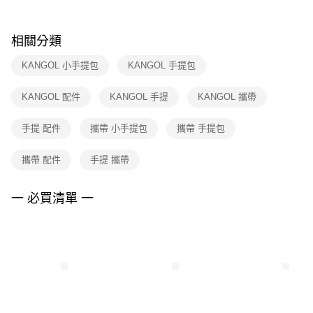
購買商品的店家。未經商家同意取消之訂單仍視為有效，需透過AFTEE先享
後付繳納相關費用。
※ 交易是否成功請以「AFTEE先享後付 」之結帳頁面顯示為準，若有關於
相關分類
是否繳費成功／繳費後需取消欲退款等相關疑問，請聯繫「AFTEE先享後付
客戶支援中心」
https://netprotections.freshdesk.com/support/home
KANGOL 小手提包
KANGOL 手提包
【注意事項】
KANGOL 配件
KANGOL 手提
KANGOL 攜帶
１．透過由恩沛科技股份有限公司提供之「AFTEE先享後付」服務完成之交
易，需依本服務之必要範圍內提供個人資料，並將交易相關給付款項請求債
權轉讓予恩沛科技股份有限公司。
手提 配件
攜帶 小手提包
攜帶 手提包
２．關於個人資料處理事宜，請瀏覽以下網址：
https://aftee.tw/terms/#terms3
攜帶 配件
手提 攜帶
３．未成年的使用者請事先徵得法定代理人或監護人之同意方可使用
「AFTEE先享後付」，若未經同意申辦者引起之損失，本公司不負相關責
任。
一 必買清單 一
４．使用「AFTEE先享後付」時，將依據個別帳號之用戶狀況，依本公司即
時審查核予不同之上限額度；若仍有額度不足之情形，本公司將視審查結果
請求用戶進行身份認證。
５．嚴禁一人註冊多個帳號或使用他人資訊註冊。若發現惡意使用之情形，
恩沛科技股份有限公司將有權停止該用戶之使用額度並採取法律行動。