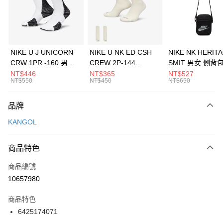
合作金庫商業銀行
第一商業銀行
LINE Pay
華南商業銀行
彰化商業銀行
Apple Pay
上海商業儲蓄銀行
台北富邦商業銀行
國泰世華商業銀行
兆豐國際商業銀行
悠遊付
臺灣中小企業銀行
台中商業銀行
NIKE U J UNICORN
NIKE U NK ED CSH
NIKE NK HERIT
匯豐（台灣）商業銀行
華泰商業銀行
CRW 1PR -160 男女
CREW 2P-144
SMIT 男女 側背
全盈+PAY
聯邦商業銀行
遠東國際商業銀行
中統襪 FZ3393100
EMBRDY 男女 短統襪
BA5871010
NT$446
NT$365
NT$527
元大商業銀行
永豐商業銀行
NT$550
NT$450
NT$650
AFTEE先享後付
FZ3073133
玉山商業銀行
星展（台灣）商業銀行
相關說明
台新國際商業銀行
中國信託商業銀行
品牌
【關於「AFTEE先享後付」】
台灣樂天信用卡公司
AFTEE先享後付是「在收到商品之後才付款」的支付方式。 讓您購物簡單
運送方式
KANGOL
便利好安心！
１．簡單：不需註冊會員、不需綁卡、不需儲值。
7-11取貨(快速到店)
２．便利：只要手機號碼，簡訊認證，即可結帳。
商品特色
每筆NT$100，滿NT$1,500(含以上)免運費
３．安心：先確認商品／服務後，再付款。
商品編號
宅配
【「AFTEE先享後付」結帳流程】
１．於結帳方式選擇「AFTEE先享後付」後，將跳轉至「AFTEE先享後付」
10657980
每筆NT$100，滿NT$1,500(含以上)免運費
結帳頁面，進行簡訊認證並確認金額後，即可完成結帳。
２．訂單成立數日內，您將收到繳費通知簡訊。
商品特色
付款後門市自取
３．收到繳費通知簡訊後14天內，點擊此簡訊中的連結，可透過四大超商／
6425174071
每筆NT$100，滿NT$1,500(含以上)免運費
ATM／網路銀行／等多元方式進行付款，方視為交易完成。
※ 請注意：結帳手續完成當下不需立刻繳費，但若您需要取消訂單，請聯絡