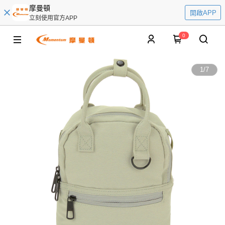
摩曼頓
開啟APP
立刻使用官方APP
0
1
/
7