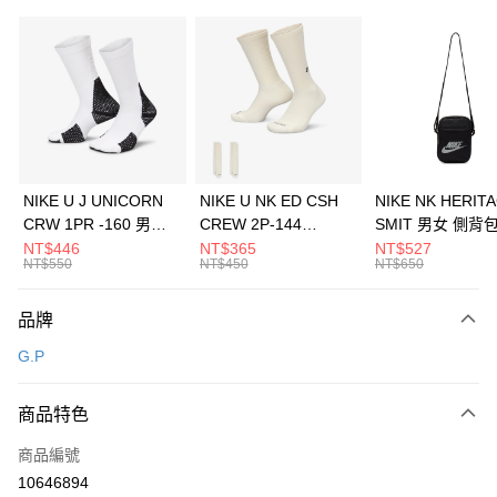
信用卡分期付款
3 期 0 利率 每期
NT$426
21家銀行
合作金庫商業銀行
第一商業銀行
LINE Pay
華南商業銀行
彰化商業銀行
Apple Pay
上海商業儲蓄銀行
台北富邦商業銀行
國泰世華商業銀行
兆豐國際商業銀行
悠遊付
臺灣中小企業銀行
台中商業銀行
NIKE U J UNICORN
NIKE U NK ED CSH
NIKE NK HERIT
匯豐（台灣）商業銀行
華泰商業銀行
CRW 1PR -160 男女
CREW 2P-144
SMIT 男女 側背
全盈+PAY
聯邦商業銀行
遠東國際商業銀行
中統襪 FZ3393100
EMBRDY 男女 短統襪
BA5871010
NT$446
NT$365
NT$527
元大商業銀行
永豐商業銀行
NT$550
NT$450
NT$650
AFTEE先享後付
FZ3073133
玉山商業銀行
星展（台灣）商業銀行
相關說明
台新國際商業銀行
中國信託商業銀行
品牌
【關於「AFTEE先享後付」】
台灣樂天信用卡公司
AFTEE先享後付是「在收到商品之後才付款」的支付方式。 讓您購物簡單
運送方式
G.P
便利好安心！
１．簡單：不需註冊會員、不需綁卡、不需儲值。
7-11取貨(快速到店)
２．便利：只要手機號碼，簡訊認證，即可結帳。
商品特色
每筆NT$100，滿NT$1,500(含以上)免運費
３．安心：先確認商品／服務後，再付款。
商品編號
宅配
【「AFTEE先享後付」結帳流程】
１．於結帳方式選擇「AFTEE先享後付」後，將跳轉至「AFTEE先享後付」
10646894
每筆NT$100，滿NT$1,500(含以上)免運費