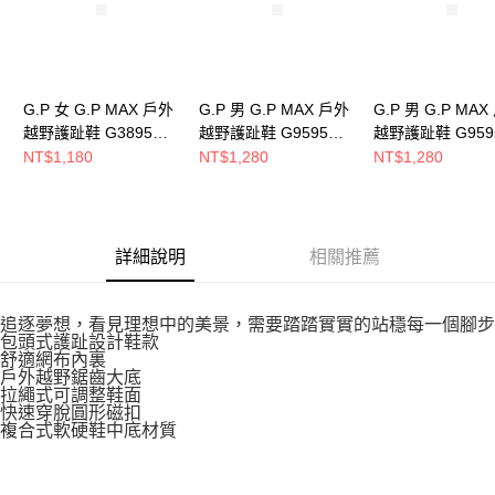
G.P 女 G.P MAX 戶外
G.P 男 G.P MAX 戶外
G.P 男 G.P MA
越野護趾鞋 G3895W-
越野護趾鞋 G9595M-
越野護趾鞋 G959
35
30
10
NT$1,180
NT$1,280
NT$1,280
詳細說明
相關推薦
追逐夢想，看見理想中的美景，需要踏踏實實的站穩每一個腳步
包頭式護趾設計鞋款
舒適網布內裏
戶外越野鋸齒大底
拉繩式可調整鞋面
快速穿脫圓形磁扣
複合式軟硬鞋中底材質