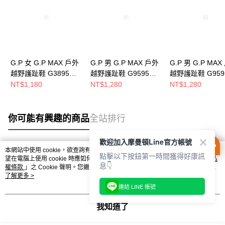
G.P 女 G.P MAX 戶外
G.P 男 G.P MAX 戶外
G.P 男 G.P MA
越野護趾鞋 G3895W-
越野護趾鞋 G9595M-
越野護趾鞋 G959
35
30
10
NT$1,180
NT$1,280
NT$1,280
你可能有興趣的商品
全站排行
歡迎加入摩曼頓Line官方帳號
本網站中使用 cookie，欲查詢有關本網站使用 cookie 方式之詳情，及若您不希
點擊以下按鈕第一時間獲得好康訊
熱門標籤
望在電腦上使用 cookie 時應如何變更電腦的 cookie 設定，請參閱本網站「
隱私
息👇
權條款
」之 Cookie 聲明。您繼續使用本網站即表示您同意本公司得按本網站使
用條款之 Cookie 聲明使用 cookie。
了解更多 >
連結 LINE 帳號
我知道了