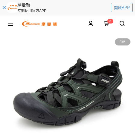
摩曼頓
開啟APP
立刻使用官方APP
0
1
/
6