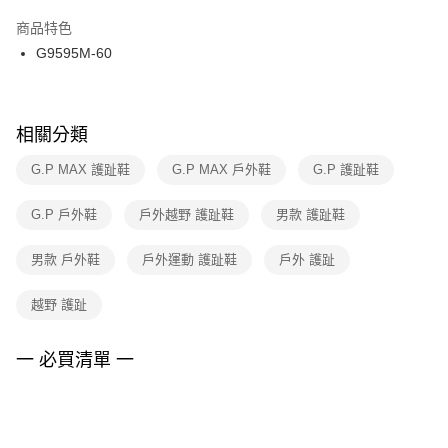
結帳頁面，進行簡訊認證並確認金額後，即可完成結帳。
２．訂單成立數日內，您將收到繳費通知簡訊。
商品特色
付款後門市自取
３．收到繳費通知簡訊後14天內，點擊此簡訊中的連結，可透過四大超商／
G9595M-60
每筆NT$100，滿NT$1,500(含以上)免運費
ATM／網路銀行／等多元方式進行付款，方視為交易完成。
※ 請注意：結帳手續完成當下不需立刻繳費，但若您需要取消訂單，請聯絡
購買商品的店家。未經商家同意取消之訂單仍視為有效，需透過AFTEE先享
後付繳納相關費用。
※ 交易是否成功請以「AFTEE先享後付 」之結帳頁面顯示為準，若有關於
相關分類
是否繳費成功／繳費後需取消欲退款等相關疑問，請聯繫「AFTEE先享後付
客戶支援中心」
https://netprotections.freshdesk.com/support/home
G.P MAX 護趾鞋
G.P MAX 戶外鞋
G.P 護趾鞋
【注意事項】
G.P 戶外鞋
戶外越野 護趾鞋
男款 護趾鞋
１．透過由恩沛科技股份有限公司提供之「AFTEE先享後付」服務完成之交
易，需依本服務之必要範圍內提供個人資料，並將交易相關給付款項請求債
權轉讓予恩沛科技股份有限公司。
男款 戶外鞋
戶外運動 護趾鞋
戶外 護趾
２．關於個人資料處理事宜，請瀏覽以下網址：
https://aftee.tw/terms/#terms3
越野 護趾
３．未成年的使用者請事先徵得法定代理人或監護人之同意方可使用
「AFTEE先享後付」，若未經同意申辦者引起之損失，本公司不負相關責
任。
一 必買清單 一
４．使用「AFTEE先享後付」時，將依據個別帳號之用戶狀況，依本公司即
時審查核予不同之上限額度；若仍有額度不足之情形，本公司將視審查結果
請求用戶進行身份認證。
５．嚴禁一人註冊多個帳號或使用他人資訊註冊。若發現惡意使用之情形，
恩沛科技股份有限公司將有權停止該用戶之使用額度並採取法律行動。