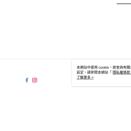
本網站中使用 cookie，欲查詢有關
設定，請參閱本網站「
隱私權條款
使用 cookie。
了解更多 >
TW-MWG1-61-14 Web2.0 D
© 2026 by 摩曼頓企業股份有限公司