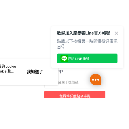
歡迎加入摩曼頓Line官方帳號
點擊以下按鈕第一時間獲得好康訊
息👇
連結 LINE 帳號
 cookie
kie 聲明
我知道了
官方APP
免費傳送載點至手機
本站最佳瀏覽環境請使用 Google Chrome、Firefox 或 Edge 以上版本