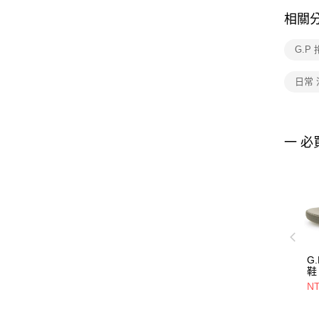
相關
G.P
日常
一 必
G
鞋 
NT