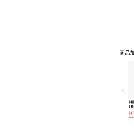
商品加
NI
U
1P
NT
統
NT