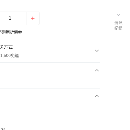
清除
紀錄
不適用折價券
送方式
1,500免運
次付款
期付款
0 利率 每期
NT$263
21家銀行
庫商業銀行
第一商業銀行
業銀行
彰化商業銀行
業儲蓄銀行
台北富邦商業銀行
華商業銀行
兆豐國際商業銀行