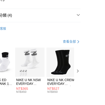
-73
小企業銀行
台中商業銀行
台灣）商業銀行
華泰商業銀行
業銀行
遠東國際商業銀行
類 (4)
業銀行
永豐商業銀行
享後付
業銀行
星展（台灣）商業銀行
P
客服
際商業銀行
中國信託商業銀行
FTEE先享後付」】
鞋類
涼拖鞋
天信用卡公司
先享後付是「在收到商品之後才付款」的支付方式。 讓您購物簡單
心！
休閒戶外
涼拖鞋
查看全部
：不需註冊會員、不需綁卡、不需儲值。
：只要手機號碼，簡訊認證，即可結帳。
今夏必備｜涼拖鞋7折起
(快速到店)
：先確認商品／服務後，再付款。
00，滿NT$1,500(含以上)免運費
EE先享後付」結帳流程】
方式選擇「AFTEE先享後付」後，將跳轉至「AFTEE先享後
頁面，進行簡訊認證並確認金額後，即可完成結帳。
00，滿NT$1,500(含以上)免運費
成立數日內，您將收到繳費通知簡訊。
費通知簡訊後14天內，點擊此簡訊中的連結，可透過四大超商
市自取
K ED
NIKE U NK NSW
NIKE U NK CREW
NIKE U NK
網路銀行／等多元方式進行付款，方視為交易完成。
ANK 1P
EVERYDAY
EVERYDAY
EVERYDAY LTW
00，滿NT$1,500(含以上)免運費
：結帳手續完成當下不需立刻繳費，但若您需要取消訂單，請聯
 男 中統
ESSENTIAL CR
BBALL 3PR 男女
ANKLE 3PR 男女
NT$365
NT$527
NT$365
的店家。未經商家同意取消之訂單仍視為有效，需透過AFTEE
8104
男女 短統襪
長統襪
踝襪 SX7677010
NT$450
NT$650
NT$450
繳納相關費用。
DX5089103
DA2123010
否成功請以「AFTEE先享後付 」之結帳頁面顯示為準，若有關於
功／繳費後需取消欲退款等相關疑問，請聯繫「AFTEE先享後