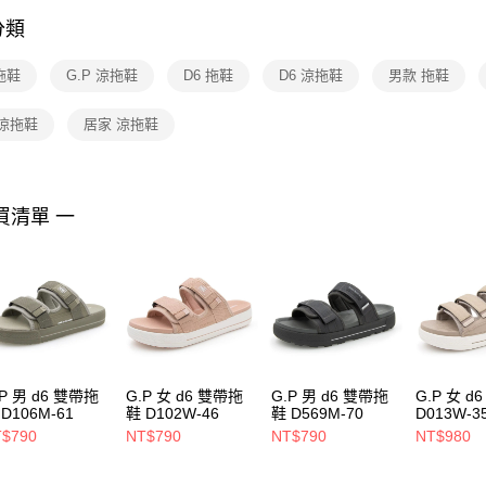
付客戶支
分類
【注意事
１．透過由
 拖鞋
G.P 涼拖鞋
D6 拖鞋
D6 涼拖鞋
男款 拖鞋
交易，需
求債權轉
２．關於
 涼拖鞋
居家 涼拖鞋
https://aft
３．未成
「AFTE
任。
買清單 一
４．使用「
即時審查
結果請求
５．嚴禁
形，恩沛
動。
.P 男 d6 雙帶拖
G.P 女 d6 雙帶拖
G.P 男 d6 雙帶拖
G.P 女 d
D106M-61
鞋 D102W-46
鞋 D569M-70
D013W-3
$790
NT$790
NT$790
NT$980