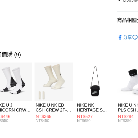
D569M
悠遊付
臺灣中
匯豐（
全盈+PAY
聯邦商
商品相關分
元大商
AFTEE先
玉山商
品牌
G.
相關說明
分享
台新國
【關於「A
男性商品
台灣樂
AFTEE
便利好安
運動類型
運送方式
價購 (9)
１．簡單
２．便利
促銷活動
7-11取貨
３．安心
每筆NT$1
【「AFT
宅配
１．於結帳
付」結帳
每筆NT$1
２．訂單
３．收到繳
付款後門
KE U J
NIKE U NK ED
NIKE NK
NIKE U N
／ATM／
NICORN CRW
CSH CREW 2P-
HERITAGE S
PLS CSH 
每筆NT$1
※ 請注意
R -160 男女 中
144 EMBRDY 男
SMIT 男女 側背包
144 DBL
$446
NT$365
NT$527
NT$284
絡購買商品
襪 FZ3393100
女 短統襪
BA5871010
襪 DH405
$550
NT$450
NT$650
NT$350
先享後付
FZ3073133
※ 交易是
是否繳費成