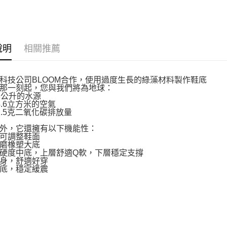
說明
相關推薦
科技公司BLOOM合作，使用過度生長的綠藻材料製作鞋底
那一刻起，您與我們將為地球：
3公升的水源
4.6立方米的空氣
2.5克二氧化碳排放量
外，它還擁有以下機能性：
可調整鞋面
磨橡塑大底
硬度中底，上層舒適Q軟，下層穩定支撐
身，舒適好穿
底，穩定緩震