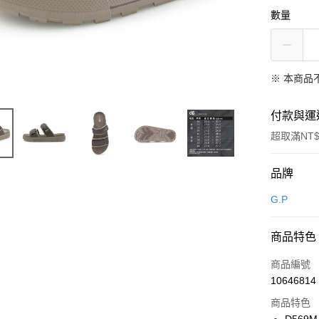
數量
※ 本商品
付款與運
超取滿NT$
付款方式
品牌
信用卡一
G.P
信用卡分
商品特色
3 期 
商品編號
合作金
LINE Pay
10646814
華南商
Apple Pay
上海商
商品特色
國泰世