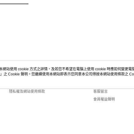
本網站使用 cookie 方式之詳情，及若您不希望在電腦上使用 cookie 時應如何變更電腦的
」之 Cookie 聲明。您繼續使用本網站即表示您同意本公司得按本網站使用條款之 Coo
關於我們
客服資訊
商店簡介
購物說明
隱私權及網站使用條款
客服留言
會員權益聲明
聯絡我們
efault (TW)