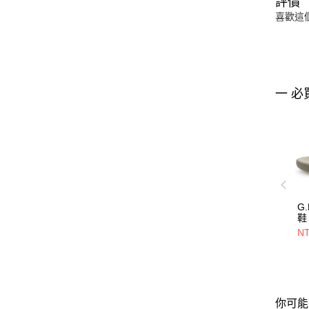
評價
喜歡這
一 必
G
鞋 
NT
你可能