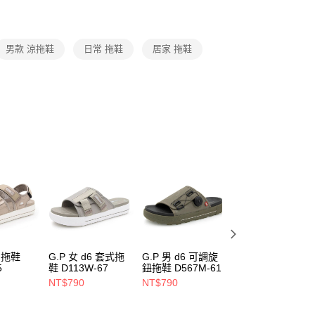
援中心」
https://netprotections.freshdesk.com/support/home
項】
恩沛科技股份有限公司提供之「AFTEE先享後付」服務完成之
男款 涼拖鞋
日常 拖鞋
居家 拖鞋
依本服務之必要範圍內提供個人資料，並將交易相關給付款項請
讓予恩沛科技股份有限公司。
個人資料處理事宜，請瀏覽以下網址：
ee.tw/terms/#terms3
年的使用者請事先徵得法定代理人或監護人之同意方可使用
E先享後付」，若未經同意申辦者引起之損失，本公司不負相關責
AFTEE先享後付」時，將依據個別帳號之用戶狀況，依本公司
核予不同之上限額度；若仍有額度不足之情形，本公司將視審查
用戶進行身份認證。
一人註冊多個帳號或使用他人資訊註冊。若發現惡意使用之情
科技股份有限公司將有權停止該用戶之使用額度並採取法律行
6 拖鞋
G.P 女 d6 套式拖
G.P 男 d6 可調旋
G.P 男 d6 涼鞋
5
鞋 D113W-67
鈕拖鞋 D567M-61
D592M-61
NT$790
NT$790
NT$980