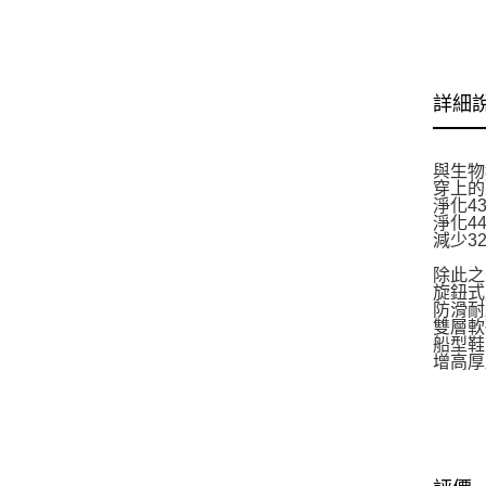
詳細
與生物
穿上的
淨化4
淨化4
減少3
除此之
旋鈕式
防滑耐
雙層軟
船型鞋
增高厚