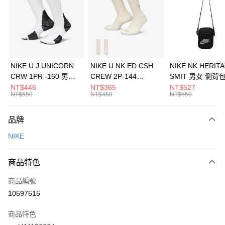
3 期 0 利率 每期
NT$350
21家銀行
合作金庫商業銀行
第一商業銀行
LINE Pay
華南商業銀行
彰化商業銀行
Apple Pay
上海商業儲蓄銀行
台北富邦商業銀行
國泰世華商業銀行
兆豐國際商業銀行
悠遊付
臺灣中小企業銀行
台中商業銀行
NIKE U J UNICORN
NIKE U NK ED CSH
NIKE NK HERIT
匯豐（台灣）商業銀行
華泰商業銀行
CRW 1PR -160 男女
CREW 2P-144
SMIT 男女 側背
全盈+PAY
聯邦商業銀行
遠東國際商業銀行
中統襪 FZ3393100
EMBRDY 男女 短統襪
BA5871010
NT$446
NT$365
NT$527
元大商業銀行
永豐商業銀行
NT$550
NT$450
NT$650
AFTEE先享後付
FZ3073133
玉山商業銀行
星展（台灣）商業銀行
相關說明
台新國際商業銀行
中國信託商業銀行
品牌
【關於「AFTEE先享後付」】
台灣樂天信用卡公司
AFTEE先享後付是「在收到商品之後才付款」的支付方式。 讓您購物簡單
運送方式
NIKE
便利好安心！
１．簡單：不需註冊會員、不需綁卡、不需儲值。
7-11取貨(快速到店)
２．便利：只要手機號碼，簡訊認證，即可結帳。
商品特色
每筆NT$100，滿NT$1,500(含以上)免運費
３．安心：先確認商品／服務後，再付款。
商品編號
宅配
【「AFTEE先享後付」結帳流程】
１．於結帳方式選擇「AFTEE先享後付」後，將跳轉至「AFTEE先享後付」
10597515
每筆NT$100，滿NT$1,500(含以上)免運費
結帳頁面，進行簡訊認證並確認金額後，即可完成結帳。
２．訂單成立數日內，您將收到繳費通知簡訊。
商品特色
付款後門市自取
３．收到繳費通知簡訊後14天內，點擊此簡訊中的連結，可透過四大超商／