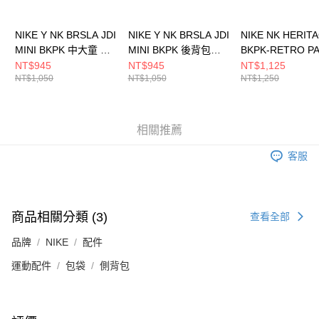
NIKE Y NK BRSLA JDI
NIKE Y NK BRSLA JDI
NIKE NK HERIT
MINI BKPK 中大童 後
MINI BKPK 後背包
BKPK-RETRO P
背包 DR6091078
DR6091010
男女 後背包
NT$945
NT$945
NT$1,125
NT$1,050
NT$1,050
NT$1,250
HV6614492
相關推薦
客服
商品相關分類 (3)
查看全部
品牌
NIKE
配件
運動配件
包袋
側背包