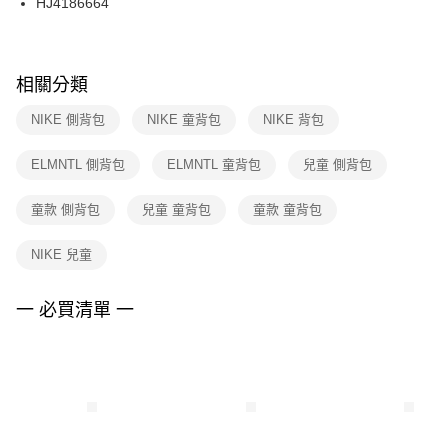
HJ4186664
每筆NT$100，滿NT$1,500(含以上)免運費
ATM／網路銀行／等多元方式進行付款，方視為交易完成。
※ 請注意：結帳手續完成當下不需立刻繳費，但若您需要取消訂單，請聯絡
購買商品的店家。未經商家同意取消之訂單仍視為有效，需透過AFTEE先享
後付繳納相關費用。
※ 交易是否成功請以「AFTEE先享後付 」之結帳頁面顯示為準，若有關於
相關分類
是否繳費成功／繳費後需取消欲退款等相關疑問，請聯繫「AFTEE先享後付
客戶支援中心」
https://netprotections.freshdesk.com/support/home
NIKE 側背包
NIKE 童背包
NIKE 背包
【注意事項】
ELMNTL 側背包
ELMNTL 童背包
兒童 側背包
１．透過由恩沛科技股份有限公司提供之「AFTEE先享後付」服務完成之交
易，需依本服務之必要範圍內提供個人資料，並將交易相關給付款項請求債
權轉讓予恩沛科技股份有限公司。
童款 側背包
兒童 童背包
童款 童背包
２．關於個人資料處理事宜，請瀏覽以下網址：
https://aftee.tw/terms/#terms3
NIKE 兒童
３．未成年的使用者請事先徵得法定代理人或監護人之同意方可使用
「AFTEE先享後付」，若未經同意申辦者引起之損失，本公司不負相關責
任。
一 必買清單 一
４．使用「AFTEE先享後付」時，將依據個別帳號之用戶狀況，依本公司即
時審查核予不同之上限額度；若仍有額度不足之情形，本公司將視審查結果
請求用戶進行身份認證。
５．嚴禁一人註冊多個帳號或使用他人資訊註冊。若發現惡意使用之情形，
恩沛科技股份有限公司將有權停止該用戶之使用額度並採取法律行動。