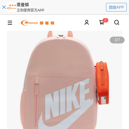
摩曼頓
開啟APP
立刻使用官方APP
0
1
/
7