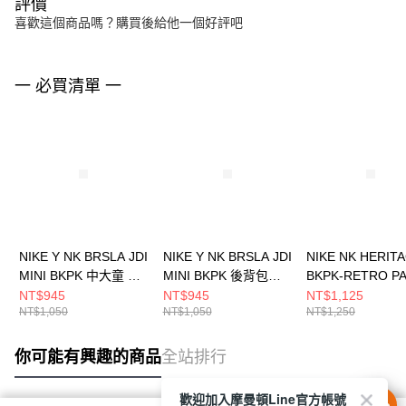
評價
喜歡這個商品嗎？購買後給他一個好評吧
一 必買清單 一
NIKE Y NK BRSLA JDI
NIKE Y NK BRSLA JDI
NIKE NK HERIT
MINI BKPK 中大童 後
MINI BKPK 後背包
BKPK-RETRO P
背包 DR6091078
DR6091010
男女 後背包
NT$945
NT$945
NT$1,125
NT$1,050
NT$1,050
NT$1,250
HV6614492
你可能有興趣的商品
全站排行
歡迎加入摩曼頓Line官方帳號