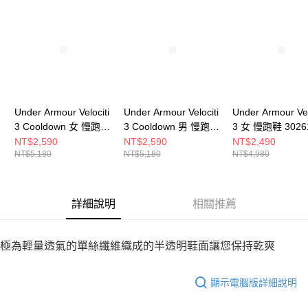
請求用戶進行身份認證。
５．嚴禁一人註冊多個帳號或使用他人資訊註冊。若發現惡意使用之情形，
恩沛科技股份有限公司將有權停止該用戶之使用額度並採取法律行動。
Under Armour Velociti
Under Armour Velociti
Under Armour Vel
3 Cooldown 女 慢跑鞋
3 Cooldown 男 慢跑鞋
3 女 慢跑鞋 3026
3027521-301
3027519-300
105
NT$2,590
NT$2,590
NT$2,490
NT$5,180
NT$5,180
NT$4,980
詳細說明
相關推薦
極為輕量透氣的單絲纖維織成的半透明鞋面讓您保持乾爽
顯示電腦版詳細說明