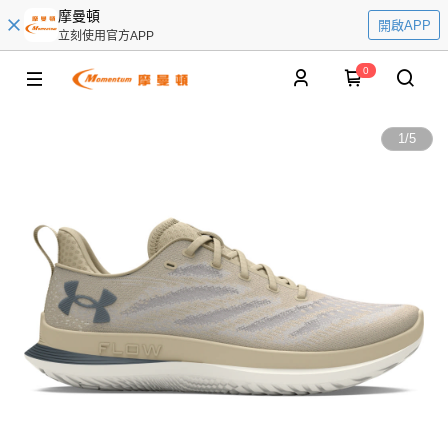
摩曼頓
開啟APP
立刻使用官方APP
0
1
/
5