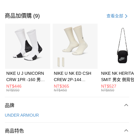
付款方式
信用卡一次付款
商品加價購 (9)
查看全部
信用卡分期付款
3 期 0 利率 每期
NT$1,726
21家銀行
合作金庫商業銀行
第一商業銀行
LINE Pay
華南商業銀行
彰化商業銀行
Apple Pay
上海商業儲蓄銀行
台北富邦商業銀行
國泰世華商業銀行
兆豐國際商業銀行
悠遊付
臺灣中小企業銀行
台中商業銀行
NIKE U J UNICORN
NIKE U NK ED CSH
NIKE NK HERIT
匯豐（台灣）商業銀行
華泰商業銀行
CRW 1PR -160 男女
CREW 2P-144
SMIT 男女 側背
全盈+PAY
聯邦商業銀行
遠東國際商業銀行
中統襪 FZ3393100
EMBRDY 男女 短統襪
BA5871010
NT$446
NT$365
NT$527
元大商業銀行
永豐商業銀行
NT$550
NT$450
NT$650
AFTEE先享後付
FZ3073133
玉山商業銀行
星展（台灣）商業銀行
相關說明
台新國際商業銀行
中國信託商業銀行
品牌
【關於「AFTEE先享後付」】
台灣樂天信用卡公司
AFTEE先享後付是「在收到商品之後才付款」的支付方式。 讓您購物簡單
運送方式
UNDER ARMOUR
便利好安心！
１．簡單：不需註冊會員、不需綁卡、不需儲值。
7-11取貨(快速到店)
２．便利：只要手機號碼，簡訊認證，即可結帳。
商品特色
每筆NT$100，滿NT$1,500(含以上)免運費
３．安心：先確認商品／服務後，再付款。