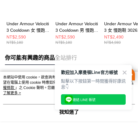
Under Armour Velociti
Under Armour Velociti
Under Armour Vel
3 Cooldown 女 慢跑鞋
3 Cooldown 男 慢跑鞋
3 女 慢跑鞋 3026
3027521-301
3027519-300
105
NT$2,590
NT$2,590
NT$2,490
NT$5,180
NT$5,180
NT$4,980
你可能有興趣的商品
全站排行
歡迎加入摩曼頓Line官方帳號
本網站中使用 cookie，欲查詢有關本網站使用 cookie 方式之詳情，及若您不希
點擊以下按鈕第一時間獲得好康訊
熱門標籤
望在電腦上使用 cookie 時應如何變更電腦的 cookie 設定，請參閱本網站「
隱私
息👇
權條款
」之 Cookie 聲明。您繼續使用本網站即表示您同意本公司得按本網站使
用條款之 Cookie 聲明使用 cookie。
了解更多 >
連結 LINE 帳號
我知道了