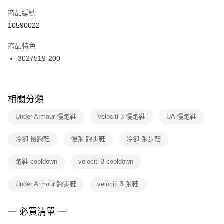
商品編號
宅配
【「AFTEE先享後付」結帳流程】
１．於結帳方式選擇「AFTEE先享後付」後，將跳轉至「AFTEE先享後付」
10590022
每筆NT$100，滿NT$1,500(含以上)免運費
結帳頁面，進行簡訊認證並確認金額後，即可完成結帳。
２．訂單成立數日內，您將收到繳費通知簡訊。
商品特色
付款後門市自取
３．收到繳費通知簡訊後14天內，點擊此簡訊中的連結，可透過四大超商／
3027519-200
每筆NT$100，滿NT$1,500(含以上)免運費
ATM／網路銀行／等多元方式進行付款，方視為交易完成。
※ 請注意：結帳手續完成當下不需立刻繳費，但若您需要取消訂單，請聯絡
購買商品的店家。未經商家同意取消之訂單仍視為有效，需透過AFTEE先享
後付繳納相關費用。
※ 交易是否成功請以「AFTEE先享後付 」之結帳頁面顯示為準，若有關於
相關分類
是否繳費成功／繳費後需取消欲退款等相關疑問，請聯繫「AFTEE先享後付
客戶支援中心」
https://netprotections.freshdesk.com/support/home
Under Armour 慢跑鞋
Velociti 3 慢跑鞋
UA 慢跑鞋
【注意事項】
冷卻 慢跑鞋
慢跑 跑步鞋
冷卻 跑步鞋
１．透過由恩沛科技股份有限公司提供之「AFTEE先享後付」服務完成之交
易，需依本服務之必要範圍內提供個人資料，並將交易相關給付款項請求債
權轉讓予恩沛科技股份有限公司。
跑鞋 cooldown
velociti 3 cooldown
２．關於個人資料處理事宜，請瀏覽以下網址：
https://aftee.tw/terms/#terms3
Under Armour 跑步鞋
velociti 3 跑鞋
３．未成年的使用者請事先徵得法定代理人或監護人之同意方可使用
「AFTEE先享後付」，若未經同意申辦者引起之損失，本公司不負相關責
任。
一 必買清單 一
４．使用「AFTEE先享後付」時，將依據個別帳號之用戶狀況，依本公司即
時審查核予不同之上限額度；若仍有額度不足之情形，本公司將視審查結果