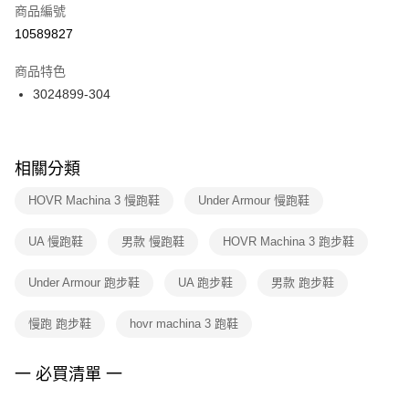
商品編號
宅配
【「AFTEE先享後付」結帳流程】
１．於結帳方式選擇「AFTEE先享後付」後，將跳轉至「AFTEE先享後付」
10589827
每筆NT$100，滿NT$1,500(含以上)免運費
結帳頁面，進行簡訊認證並確認金額後，即可完成結帳。
２．訂單成立數日內，您將收到繳費通知簡訊。
商品特色
付款後門市自取
３．收到繳費通知簡訊後14天內，點擊此簡訊中的連結，可透過四大超商／
3024899-304
每筆NT$100，滿NT$1,500(含以上)免運費
ATM／網路銀行／等多元方式進行付款，方視為交易完成。
※ 請注意：結帳手續完成當下不需立刻繳費，但若您需要取消訂單，請聯絡
購買商品的店家。未經商家同意取消之訂單仍視為有效，需透過AFTEE先享
後付繳納相關費用。
※ 交易是否成功請以「AFTEE先享後付 」之結帳頁面顯示為準，若有關於
相關分類
是否繳費成功／繳費後需取消欲退款等相關疑問，請聯繫「AFTEE先享後付
客戶支援中心」
https://netprotections.freshdesk.com/support/home
HOVR Machina 3 慢跑鞋
Under Armour 慢跑鞋
【注意事項】
UA 慢跑鞋
男款 慢跑鞋
HOVR Machina 3 跑步鞋
１．透過由恩沛科技股份有限公司提供之「AFTEE先享後付」服務完成之交
易，需依本服務之必要範圍內提供個人資料，並將交易相關給付款項請求債
權轉讓予恩沛科技股份有限公司。
Under Armour 跑步鞋
UA 跑步鞋
男款 跑步鞋
２．關於個人資料處理事宜，請瀏覽以下網址：
https://aftee.tw/terms/#terms3
慢跑 跑步鞋
hovr machina 3 跑鞋
３．未成年的使用者請事先徵得法定代理人或監護人之同意方可使用
「AFTEE先享後付」，若未經同意申辦者引起之損失，本公司不負相關責
任。
一 必買清單 一
４．使用「AFTEE先享後付」時，將依據個別帳號之用戶狀況，依本公司即
時審查核予不同之上限額度；若仍有額度不足之情形，本公司將視審查結果