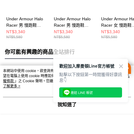
Under Armour Halo
Under Armour Halo
Under Armour Ha
Racer 男 慢跑鞋
Racer 男 慢跑鞋
Racer 女 慢跑鞋
6007639-002
6007639-110
6007641-110
NT$3,340
NT$3,340
NT$3,340
NT$5,580
NT$5,580
NT$5,580
你可能有興趣的商品
全站排行
歡迎加入摩曼頓Line官方帳號
本網站中使用 cookie，欲查詢有關本網站使用 cookie 方式之詳情，及若您不希
點擊以下按鈕第一時間獲得好康訊
熱門標籤
望在電腦上使用 cookie 時應如何變更電腦的 cookie 設定，請參閱本網站「
隱私
息👇
權條款
」之 Cookie 聲明。您繼續使用本網站即表示您同意本公司得按本網站使
用條款之 Cookie 聲明使用 cookie。
了解更多 >
連結 LINE 帳號
我知道了