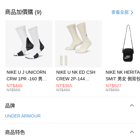
付款方式
信用卡一次付款
商品加價購 (9)
查看全部
信用卡分期付款
3 期 0 利率 每期
NT$1,660
21家銀行
合作金庫商業銀行
第一商業銀行
LINE Pay
華南商業銀行
彰化商業銀行
Apple Pay
上海商業儲蓄銀行
台北富邦商業銀行
國泰世華商業銀行
兆豐國際商業銀行
悠遊付
臺灣中小企業銀行
台中商業銀行
NIKE U J UNICORN
NIKE U NK ED CSH
NIKE NK HERIT
匯豐（台灣）商業銀行
華泰商業銀行
CRW 1PR -160 男女
CREW 2P-144
SMIT 男女 側背
全盈+PAY
聯邦商業銀行
遠東國際商業銀行
中統襪 FZ3393100
EMBRDY 男女 短統襪
BA5871010
NT$446
NT$365
NT$527
元大商業銀行
永豐商業銀行
NT$550
NT$450
NT$650
AFTEE先享後付
FZ3073133
玉山商業銀行
星展（台灣）商業銀行
相關說明
台新國際商業銀行
中國信託商業銀行
品牌
【關於「AFTEE先享後付」】
台灣樂天信用卡公司
AFTEE先享後付是「在收到商品之後才付款」的支付方式。 讓您購物簡單
運送方式
UNDER ARMOUR
便利好安心！
１．簡單：不需註冊會員、不需綁卡、不需儲值。
7-11取貨(快速到店)
２．便利：只要手機號碼，簡訊認證，即可結帳。
商品特色
每筆NT$100，滿NT$1,500(含以上)免運費
３．安心：先確認商品／服務後，再付款。