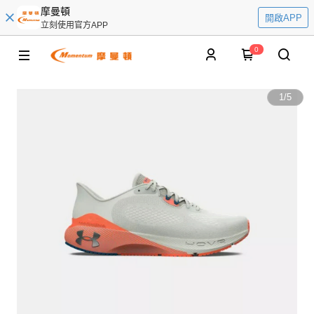
摩曼頓
開啟APP
立刻使用官方APP
0
1
/
5