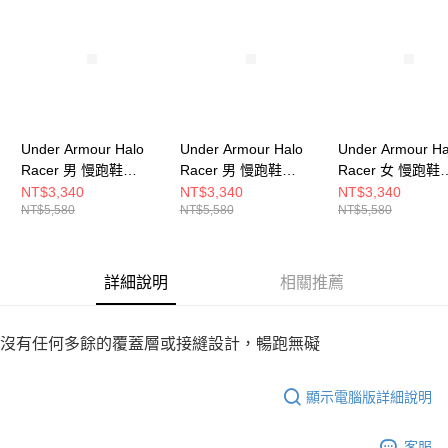
請求用戶進行身份認證。
５．嚴禁一人註冊多個帳號或使用他人資訊註冊。若發現惡意使用之情形，
恩沛科技股份有限公司將有權停止該用戶之使用額度並採取法律行動。
Under Armour Halo
Under Armour Halo
Under Armour Ha
Racer 男 慢跑鞋
Racer 男 慢跑鞋
Racer 女 慢跑鞋
6007639-002
6007639-110
6007641-110
NT$3,340
NT$3,340
NT$3,340
NT$5,580
NT$5,580
NT$5,580
詳細說明
相關推薦
沒有任何多餘的覆蓋層或接縫設計，暢跑無礙
顯示電腦版詳細說明
客服