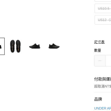
US10.5
US12（
尺寸表
數量
付款與運
超取滿NT$
付款方式
品牌
信用卡一
UNDER A