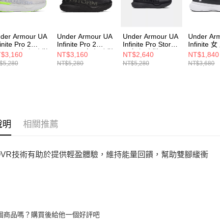
動。
der Armour UA
Under Armour UA
Under Armour UA
Under Ar
finite Pro 2
Infinite Pro 2
Infinite Pro Storm
Infinite
torm 男女 慢跑鞋
Storm 男女 慢跑鞋
男女 慢跑鞋
3027524-
$3,160
NT$3,160
NT$2,640
NT$1,840
00018-023
6000018-001
3027588-001
$5,280
NT$5,280
NT$5,280
NT$3,680
說明
相關推薦
HOVR技術有助於提供輕盈體驗，維持能量回饋，幫助雙腳緩衝
個商品嗎？購買後給他一個好評吧