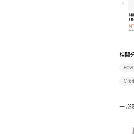
NI
U
1P
NT
統
NT
相關
HOVR
防潑
一 必