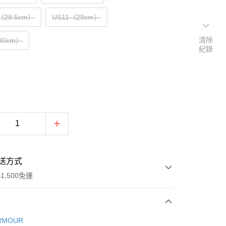
（28.5cm）
US11（29cm）
清除
30cm）
紀錄
送方式
1,500免運
次付款
RMOUR