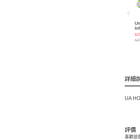
Un
In
S
NT
60
NT
詳細
UA 
評價
喜歡這