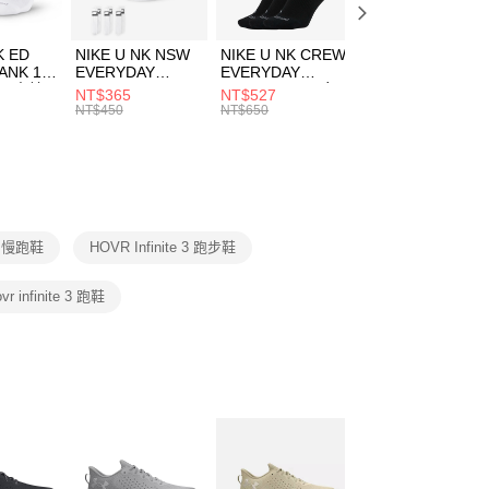
頁面，進行簡訊認證並確認金額後，即可完成結帳。
00，滿NT$1,500(含以上)免運費
成立數日內，您將收到繳費通知簡訊。
費通知簡訊後14天內，點擊此簡訊中的連結，可透過四大超商
市自取
K ED
NIKE U NK NSW
NIKE U NK CREW
NIKE U NK
網路銀行／等多元方式進行付款，方視為交易完成。
ANK 1P
EVERYDAY
EVERYDAY
EVERYDAY LTW
00，滿NT$1,500(含以上)免運費
：結帳手續完成當下不需立刻繳費，但若您需要取消訂單，請聯
 男 中統
ESSENTIAL CR
BBALL 3PR 男女
ANKLE 3PR 男女
NT$365
NT$527
NT$365
的店家。未經商家同意取消之訂單仍視為有效，需透過AFTEE
8104
男女 短統襪
長統襪
踝襪 SX7677010
NT$450
NT$650
NT$450
繳納相關費用。
DX5089103
DA2123010
否成功請以「AFTEE先享後付 」之結帳頁面顯示為準，若有關於
功／繳費後需取消欲退款等相關疑問，請聯繫「AFTEE先享後
援中心」
https://netprotections.freshdesk.com/support/home
項】
恩沛科技股份有限公司提供之「AFTEE先享後付」服務完成之
R 慢跑鞋
HOVR Infinite 3 跑步鞋
依本服務之必要範圍內提供個人資料，並將交易相關給付款項請
讓予恩沛科技股份有限公司。
個人資料處理事宜，請瀏覽以下網址：
ovr infinite 3 跑鞋
ee.tw/terms/#terms3
年的使用者請事先徵得法定代理人或監護人之同意方可使用
E先享後付」，若未經同意申辦者引起之損失，本公司不負相關責
AFTEE先享後付」時，將依據個別帳號之用戶狀況，依本公司
核予不同之上限額度；若仍有額度不足之情形，本公司將視審查
用戶進行身份認證。
一人註冊多個帳號或使用他人資訊註冊。若發現惡意使用之情
科技股份有限公司將有權停止該用戶之使用額度並採取法律行