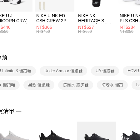
付」結帳
每筆NT$1
２．訂單
３．收到繳
付款後門
KE U J
NIKE U NK ED
NIKE NK
NIKE U N
／ATM／
NICORN CRW
CSH CREW 2P-
HERITAGE S
PLS CSH 
每筆NT$1
※ 請注意
R -160 男女 中
144 EMBRDY 男
SMIT 男女 側背包
144 DBL
$446
NT$365
NT$527
NT$284
絡購買商品
襪 FZ3393100
女 短統襪
BA5871010
襪 DH405
$550
NT$450
NT$650
NT$350
先享後付
FZ3073133
※ 交易是
是否繳費成
付客戶支
分類
【注意事
１．透過由
 Infinite 3 慢跑鞋
Under Armour 慢跑鞋
UA 慢跑鞋
HOV
交易，需
求債權轉
２．關於
水 慢跑鞋
男款 慢跑鞋
防潑水 跑步鞋
防潑水 慢跑
h
https://aft
３．未成
「AFTE
任。
買清單 一
４．使用「
即時審查
結果請求
５．嚴禁
形，恩沛