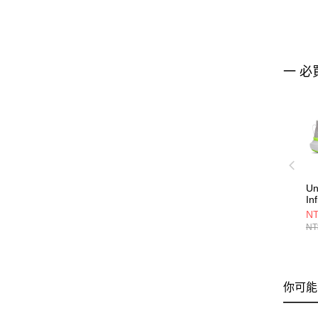
一 必
Un
In
S
NT
60
NT
你可能