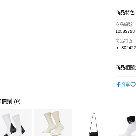
信用卡分
商品特色
3 期 
商品編號
合作金
LINE Pay
10589798
華南商
Apple Pay
上海商
商品特色
國泰世
302422
悠遊付
臺灣中
匯豐（
全盈+PAY
聯邦商
商品相關分
元大商
AFTEE先
玉山商
品牌
UN
相關說明
分享
台新國
【關於「A
男性商品
台灣樂
AFTEE
便利好安
運動類型
運送方式
價購 (9)
１．簡單
２．便利
7-11取貨
３．安心
每筆NT$1
【「AFT
宅配
１．於結帳