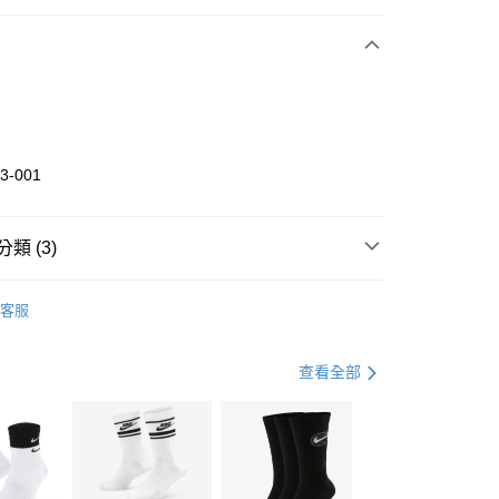
期付款
0 利率 每期
NT$1,560
21家銀行
庫商業銀行
第一商業銀行
業銀行
彰化商業銀行
業儲蓄銀行
台北富邦商業銀行
華商業銀行
兆豐國際商業銀行
3-001
小企業銀行
台中商業銀行
台灣）商業銀行
華泰商業銀行
業銀行
遠東國際商業銀行
類 (3)
業銀行
永豐商業銀行
享後付
業銀行
星展（台灣）商業銀行
DER ARMOUR
全系列鞋款
客服
際商業銀行
中國信託商業銀行
FTEE先享後付」】
鞋類
跑步鞋/慢跑鞋
天信用卡公司
先享後付是「在收到商品之後才付款」的支付方式。 讓您購物簡單
心！
跑步訓練
鞋
查看全部
：不需註冊會員、不需綁卡、不需儲值。
：只要手機號碼，簡訊認證，即可結帳。
(快速到店)
：先確認商品／服務後，再付款。
00，滿NT$1,500(含以上)免運費
EE先享後付」結帳流程】
方式選擇「AFTEE先享後付」後，將跳轉至「AFTEE先享後