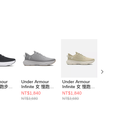
mour
Under Armour
Under Armour
Under Armour
 女 跑步鞋
Infinite 女 慢跑鞋
Infinite 女 慢跑鞋
Infinite 男 慢跑鞋
001
3027524-104
3027524-200
3027523-200
NT$1,840
NT$1,840
NT$1,840
NT$3,680
NT$3,680
NT$3,680