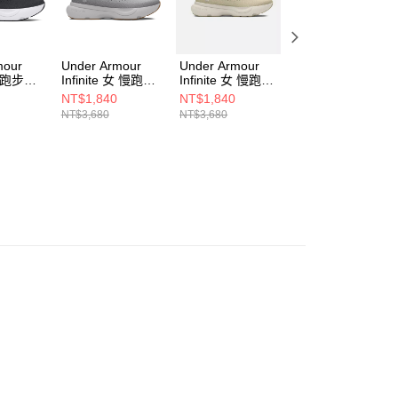
mour
Under Armour
Under Armour
Under Armour
 女 跑步鞋
Infinite 女 慢跑鞋
Infinite 女 慢跑鞋
Infinite 男 慢跑鞋
001
3027524-104
3027524-200
3027523-200
NT$1,840
NT$1,840
NT$1,840
NT$3,680
NT$3,680
NT$3,680