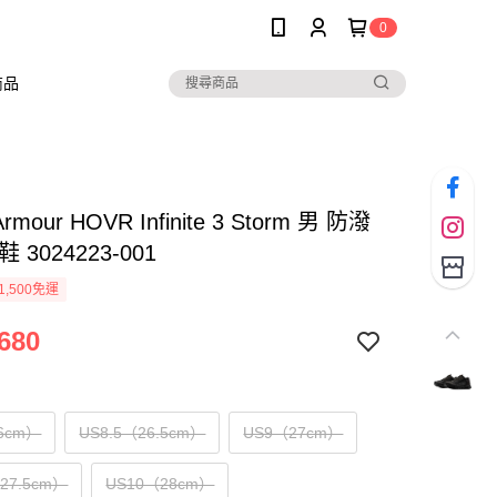
0
商品
Armour HOVR Infinite 3 Storm 男 防潑
 3024223-001
1,500免運
680
6cm）
US8.5（26.5cm）
US9（27cm）
（27.5cm）
US10（28cm）