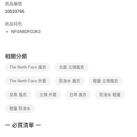
商品編號
宅配
【「AFTEE先享後付」結帳流程】
１．於結帳方式選擇「AFTEE先享後付」後，將跳轉至「AFTEE先享後付」
10533765
每筆NT$100，滿NT$1,500(含以上)免運費
結帳頁面，進行簡訊認證並確認金額後，即可完成結帳。
２．訂單成立數日內，您將收到繳費通知簡訊。
商品特色
付款後門市自取
３．收到繳費通知簡訊後14天內，點擊此簡訊中的連結，可透過四大超商／
NF0A8DFDJK3
每筆NT$100，滿NT$1,500(含以上)免運費
ATM／網路銀行／等多元方式進行付款，方視為交易完成。
※ 請注意：結帳手續完成當下不需立刻繳費，但若您需要取消訂單，請聯絡
購買商品的店家。未經商家同意取消之訂單仍視為有效，需透過AFTEE先享
後付繳納相關費用。
※ 交易是否成功請以「AFTEE先享後付 」之結帳頁面顯示為準，若有關於
相關分類
是否繳費成功／繳費後需取消欲退款等相關疑問，請聯繫「AFTEE先享後付
客戶支援中心」
https://netprotections.freshdesk.com/support/home
The North Face 風衣
北面 立領風衣
【注意事項】
The North Face 外套
防潑水 風衣
輕量 立領風衣
１．透過由恩沛科技股份有限公司提供之「AFTEE先享後付」服務完成之交
易，需依本服務之必要範圍內提供個人資料，並將交易相關給付款項請求債
權轉讓予恩沛科技股份有限公司。
女款 風衣
立領 外套
日常 風衣
防潑水 輕量
２．關於個人資料處理事宜，請瀏覽以下網址：
https://aftee.tw/terms/#terms3
輕量 防潑水
３．未成年的使用者請事先徵得法定代理人或監護人之同意方可使用
「AFTEE先享後付」，若未經同意申辦者引起之損失，本公司不負相關責
任。
一 必買清單 一
４．使用「AFTEE先享後付」時，將依據個別帳號之用戶狀況，依本公司即
時審查核予不同之上限額度；若仍有額度不足之情形，本公司將視審查結果