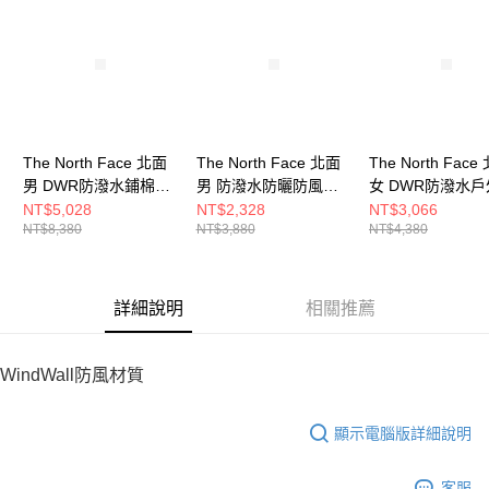
請求用戶進行身份認證。
５．嚴禁一人註冊多個帳號或使用他人資訊註冊。若發現惡意使用之情形，
恩沛科技股份有限公司將有權停止該用戶之使用額度並採取法律行動。
The North Face 北面
The North Face 北面
The North Face
男 DWR防潑水鋪棉外
男 防潑水防曬防風外
女 DWR防潑水
套 NF0A8C7S6IH
套 NF0A81POJK3
步長褲
NT$5,028
NT$2,328
NT$3,066
NT$8,380
NT$3,880
NT$4,380
NF0A8BWGJK3
詳細說明
相關推薦
WindWall防風材質
顯示電腦版詳細說明
客服