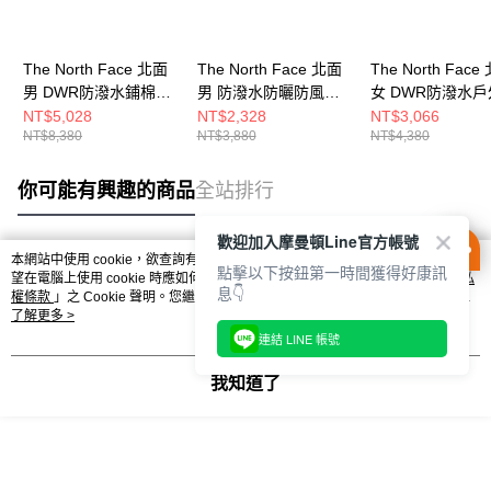
The North Face 北面
The North Face 北面
The North Face
男 DWR防潑水鋪棉外
男 防潑水防曬防風外
女 DWR防潑水
套 NF0A8C7S6IH
套 NF0A81POJK3
步長褲
NT$5,028
NT$2,328
NT$3,066
NT$8,380
NT$3,880
NT$4,380
NF0A8BWGJK3
你可能有興趣的商品
全站排行
歡迎加入摩曼頓Line官方帳號
本網站中使用 cookie，欲查詢有關本網站使用 cookie 方式之詳情，及若您不希
點擊以下按鈕第一時間獲得好康訊
熱門標籤
望在電腦上使用 cookie 時應如何變更電腦的 cookie 設定，請參閱本網站「
隱私
息👇
權條款
」之 Cookie 聲明。您繼續使用本網站即表示您同意本公司得按本網站使
用條款之 Cookie 聲明使用 cookie。
了解更多 >
連結 LINE 帳號
我知道了