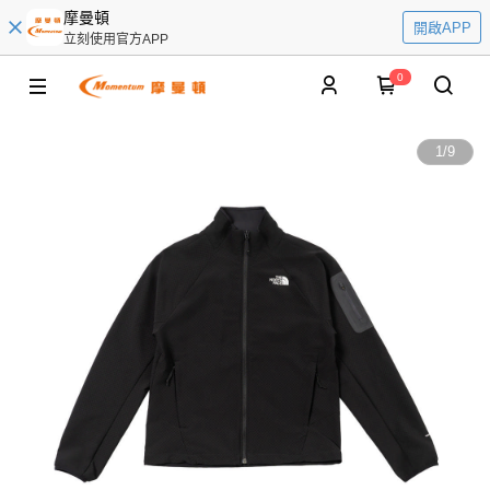
摩曼頓
開啟APP
立刻使用官方APP
0
1
/
9