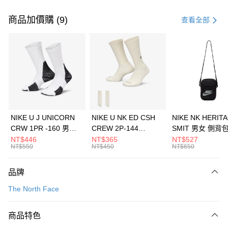
付款方式
信用卡一次付款
商品加價購 (9)
查看全部
信用卡分期付款
3 期 0 利率 每期
NT$2,126
21家銀行
合作金庫商業銀行
第一商業銀行
LINE Pay
華南商業銀行
彰化商業銀行
Apple Pay
上海商業儲蓄銀行
台北富邦商業銀行
國泰世華商業銀行
兆豐國際商業銀行
悠遊付
臺灣中小企業銀行
台中商業銀行
NIKE U J UNICORN
NIKE U NK ED CSH
NIKE NK HERIT
匯豐（台灣）商業銀行
華泰商業銀行
CRW 1PR -160 男女
CREW 2P-144
SMIT 男女 側背
全盈+PAY
聯邦商業銀行
遠東國際商業銀行
中統襪 FZ3393100
EMBRDY 男女 短統襪
BA5871010
NT$446
NT$365
NT$527
元大商業銀行
永豐商業銀行
NT$550
NT$450
NT$650
AFTEE先享後付
FZ3073133
玉山商業銀行
星展（台灣）商業銀行
相關說明
台新國際商業銀行
中國信託商業銀行
品牌
【關於「AFTEE先享後付」】
台灣樂天信用卡公司
AFTEE先享後付是「在收到商品之後才付款」的支付方式。 讓您購物簡單
運送方式
The North Face
便利好安心！
１．簡單：不需註冊會員、不需綁卡、不需儲值。
7-11取貨(快速到店)
２．便利：只要手機號碼，簡訊認證，即可結帳。
商品特色
每筆NT$100，滿NT$1,500(含以上)免運費
３．安心：先確認商品／服務後，再付款。