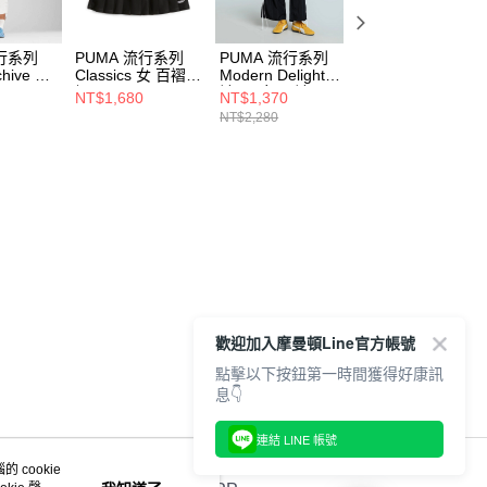
流行系列
PUMA 流行系列
PUMA 流行系列
PUMA 流行系列
chive 女
Classics 女 百褶短
Modern Delight長
PRM ESS 男 長褲
8402
裙 62423701
褲(F) 女 長褲
63570944
NT$1,680
NT$1,370
NT$1,526
68956301
NT$2,280
NT$2,180
歡迎加入摩曼頓Line官方帳號
點擊以下按鈕第一時間獲得好康訊
息👇
連結 LINE 帳號
 cookie