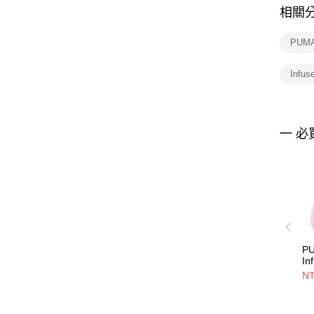
相關
PUM
Infu
一 必
P
I
62
NT