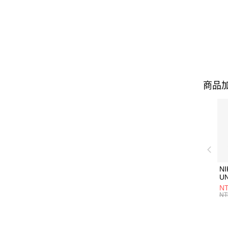
商品加
NI
U
1P
NT
統
NT