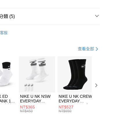
小企業銀行
台中商業銀行
台灣）商業銀行
華泰商業銀行
業銀行
遠東國際商業銀行
類 (5)
業銀行
永豐商業銀行
享後付
業銀行
星展（台灣）商業銀行
UMA
服飾
客服
際商業銀行
中國信託商業銀行
FTEE先享後付」】
下著
長裙
天信用卡公司
先享後付是「在收到商品之後才付款」的支付方式。 讓您購物簡單
心！
休閒戶外
服飾
查看全部
：不需註冊會員、不需綁卡、不需儲值。
：只要手機號碼，簡訊認證，即可結帳。
專區⬇
(快速到店)
：先確認商品／服務後，再付款。
00，滿NT$1,500(含以上)免運費
PUMA指定商品｜1件5折 2件4折
EE先享後付」結帳流程】
方式選擇「AFTEE先享後付」後，將跳轉至「AFTEE先享後
頁面，進行簡訊認證並確認金額後，即可完成結帳。
00，滿NT$1,500(含以上)免運費
成立數日內，您將收到繳費通知簡訊。
費通知簡訊後14天內，點擊此簡訊中的連結，可透過四大超商
市自取
K ED
NIKE U NK NSW
NIKE U NK CREW
NIKE U NK
網路銀行／等多元方式進行付款，方視為交易完成。
ANK 1P
EVERYDAY
EVERYDAY
EVERYDAY LTW
00，滿NT$1,500(含以上)免運費
：結帳手續完成當下不需立刻繳費，但若您需要取消訂單，請聯
 男 中統
ESSENTIAL CR
BBALL 3PR 男女
ANKLE 3PR 男女
NT$365
NT$527
NT$365
的店家。未經商家同意取消之訂單仍視為有效，需透過AFTEE
8104
男女 短統襪
長統襪
踝襪 SX7677010
NT$450
NT$650
NT$450
繳納相關費用。
DX5089103
DA2123010
否成功請以「AFTEE先享後付 」之結帳頁面顯示為準，若有關於
功／繳費後需取消欲退款等相關疑問，請聯繫「AFTEE先享後
援中心」
https://netprotections.freshdesk.com/support/home