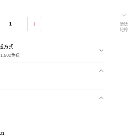
清除
紀錄
送方式
1,500免運
次付款
期付款
0 利率 每期
NT$826
21家銀行
庫商業銀行
第一商業銀行
業銀行
彰化商業銀行
業儲蓄銀行
台北富邦商業銀行
華商業銀行
兆豐國際商業銀行
01