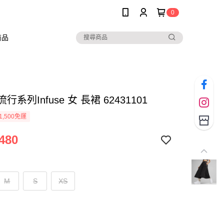
0
商品
流行系列Infuse 女 長裙 62431101
1,500免運
480
M
S
XS