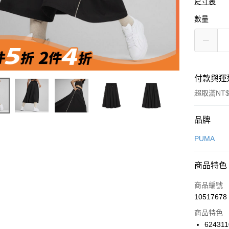
尺寸表
數量
付款與運
超取滿NT$
付款方式
品牌
信用卡一
PUMA
信用卡分
商品特色
3 期 
商品編號
合作金
LINE Pay
10517678
華南商
Apple Pay
上海商
商品特色
國泰世
624311