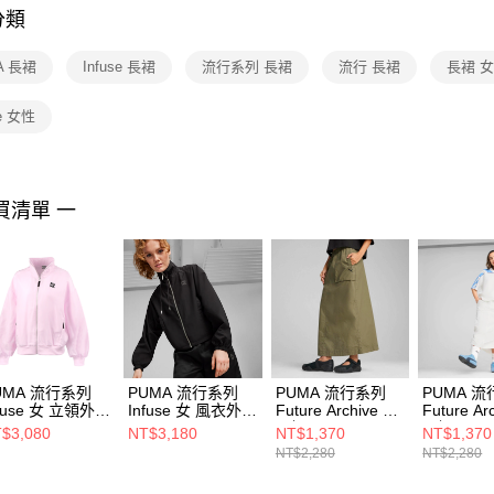
分類
【注意事
１．透過由
A 長裙
Infuse 長裙
流行系列 長裙
流行 長裙
長裙 
交易，需
求債權轉
２．關於
se 女性
https://aft
３．未成
「AFTE
任。
買清單 一
４．使用「
即時審查
結果請求
５．嚴禁
形，恩沛
動。
UMA 流行系列
PUMA 流行系列
PUMA 流行系列
PUMA 
nfuse 女 立領外套
Infuse 女 風衣外套
Future Archive 女
Future Ar
839293
62430701
長裙 62978481
長裙 6297
$3,080
NT$3,180
NT$1,370
NT$1,370
NT$2,280
NT$2,280