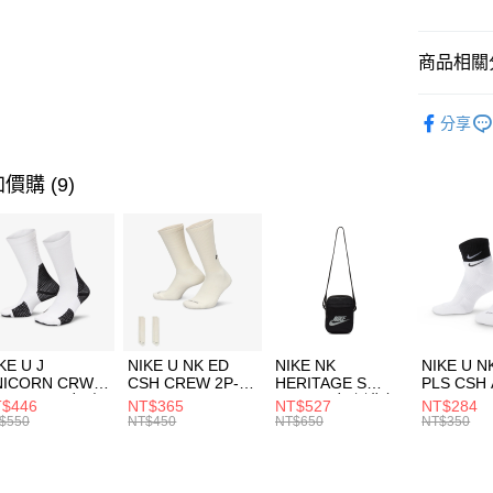
悠遊付
臺灣中
匯豐（
全盈+PAY
聯邦商
商品相關分
元大商
AFTEE先
玉山商
品牌
P
相關說明
分享
台新國
【關於「A
女性商品
台灣樂
AFTEE
便利好安
運動類型
運送方式
價購 (9)
１．簡單
２．便利
限時降價
7-11取貨
３．安心
每筆NT$1
促銷活動
【「AFT
宅配
１．於結帳
付」結帳
每筆NT$1
２．訂單
３．收到繳
付款後門
KE U J
NIKE U NK ED
NIKE NK
NIKE U N
／ATM／
NICORN CRW
CSH CREW 2P-
HERITAGE S
PLS CSH 
每筆NT$1
※ 請注意
R -160 男女 中
144 EMBRDY 男
SMIT 男女 側背包
144 DBL
$446
NT$365
NT$527
NT$284
絡購買商品
襪 FZ3393100
女 短統襪
BA5871010
襪 DH405
$550
NT$450
NT$650
NT$350
先享後付
FZ3073133
※ 交易是
是否繳費成
付客戶支