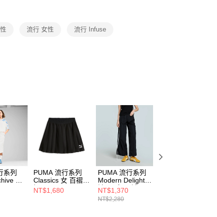
項】
恩沛科技股份有限公司提供之「AFTEE先享後付」服務完成之
女性
流行 女性
流行 Infuse
依本服務之必要範圍內提供個人資料，並將交易相關給付款項請
讓予恩沛科技股份有限公司。
個人資料處理事宜，請瀏覽以下網址：
ee.tw/terms/#terms3
年的使用者請事先徵得法定代理人或監護人之同意方可使用
E先享後付」，若未經同意申辦者引起之損失，本公司不負相關責
AFTEE先享後付」時，將依據個別帳號之用戶狀況，依本公司
核予不同之上限額度；若仍有額度不足之情形，本公司將視審查
用戶進行身份認證。
一人註冊多個帳號或使用他人資訊註冊。若發現惡意使用之情
科技股份有限公司將有權停止該用戶之使用額度並採取法律行
流行系列
PUMA 流行系列
PUMA 流行系列
PUMA 流行系列
chive 女
Classics 女 百褶短
Modern Delight長
PRM ESS 男 長褲
8402
裙 62423701
褲(F) 女 長褲
63570944
NT$1,680
NT$1,370
NT$1,526
68956301
NT$2,280
NT$2,180