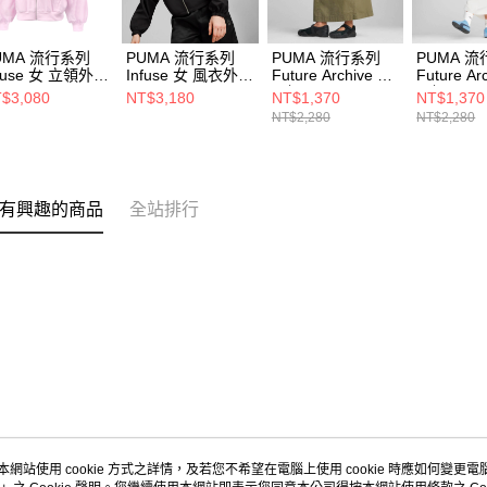
UMA 流行系列
PUMA 流行系列
PUMA 流行系列
PUMA 
nfuse 女 立領外套
Infuse 女 風衣外套
Future Archive 女
Future Ar
839293
62430701
長裙 62978481
長裙 6297
$3,080
NT$3,180
NT$1,370
NT$1,370
NT$2,280
NT$2,280
有興趣的商品
全站排行
本網站使用 cookie 方式之詳情，及若您不希望在電腦上使用 cookie 時應如何變更電腦的