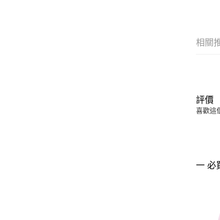
相關
評價
喜歡這
一 必