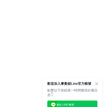
歡迎加入摩曼頓Line官方帳號
點擊以下按鈕第一時間獲得好康訊
息👇
連結 LINE 帳號