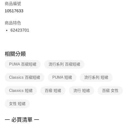
商品編號
宅配
【「AFTEE先享後付」結帳流程】
１．於結帳方式選擇「AFTEE先享後付」後，將跳轉至「AFTEE先享後付」
10517633
每筆NT$100，滿NT$1,500(含以上)免運費
結帳頁面，進行簡訊認證並確認金額後，即可完成結帳。
２．訂單成立數日內，您將收到繳費通知簡訊。
商品特色
付款後門市自取
３．收到繳費通知簡訊後14天內，點擊此簡訊中的連結，可透過四大超商／
62423701
每筆NT$100，滿NT$1,500(含以上)免運費
ATM／網路銀行／等多元方式進行付款，方視為交易完成。
※ 請注意：結帳手續完成當下不需立刻繳費，但若您需要取消訂單，請聯絡
購買商品的店家。未經商家同意取消之訂單仍視為有效，需透過AFTEE先享
後付繳納相關費用。
※ 交易是否成功請以「AFTEE先享後付 」之結帳頁面顯示為準，若有關於
相關分類
是否繳費成功／繳費後需取消欲退款等相關疑問，請聯繫「AFTEE先享後付
客戶支援中心」
https://netprotections.freshdesk.com/support/home
PUMA 百褶短裙
流行系列 百褶短裙
【注意事項】
Classics 百褶短裙
PUMA 短裙
流行系列 短裙
１．透過由恩沛科技股份有限公司提供之「AFTEE先享後付」服務完成之交
易，需依本服務之必要範圍內提供個人資料，並將交易相關給付款項請求債
權轉讓予恩沛科技股份有限公司。
Classics 短裙
百褶 短裙
流行 短裙
百褶 女性
２．關於個人資料處理事宜，請瀏覽以下網址：
https://aftee.tw/terms/#terms3
女性 短裙
３．未成年的使用者請事先徵得法定代理人或監護人之同意方可使用
「AFTEE先享後付」，若未經同意申辦者引起之損失，本公司不負相關責
任。
一 必買清單 一
４．使用「AFTEE先享後付」時，將依據個別帳號之用戶狀況，依本公司即
時審查核予不同之上限額度；若仍有額度不足之情形，本公司將視審查結果