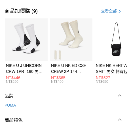
付款方式
信用卡一次付款
商品加價購 (9)
查看全部
信用卡分期付款
3 期 0 利率 每期
NT$560
21家銀行
合作金庫商業銀行
第一商業銀行
LINE Pay
華南商業銀行
彰化商業銀行
Apple Pay
上海商業儲蓄銀行
台北富邦商業銀行
國泰世華商業銀行
兆豐國際商業銀行
悠遊付
臺灣中小企業銀行
台中商業銀行
NIKE U J UNICORN
NIKE U NK ED CSH
NIKE NK HERIT
匯豐（台灣）商業銀行
華泰商業銀行
CRW 1PR -160 男女
CREW 2P-144
SMIT 男女 側背
全盈+PAY
聯邦商業銀行
遠東國際商業銀行
中統襪 FZ3393100
EMBRDY 男女 短統襪
BA5871010
NT$446
NT$365
NT$527
元大商業銀行
永豐商業銀行
NT$550
NT$450
NT$650
AFTEE先享後付
FZ3073133
玉山商業銀行
星展（台灣）商業銀行
相關說明
台新國際商業銀行
中國信託商業銀行
品牌
【關於「AFTEE先享後付」】
台灣樂天信用卡公司
AFTEE先享後付是「在收到商品之後才付款」的支付方式。 讓您購物簡單
運送方式
PUMA
便利好安心！
１．簡單：不需註冊會員、不需綁卡、不需儲值。
7-11取貨(快速到店)
２．便利：只要手機號碼，簡訊認證，即可結帳。
商品特色
每筆NT$100，滿NT$1,500(含以上)免運費
３．安心：先確認商品／服務後，再付款。