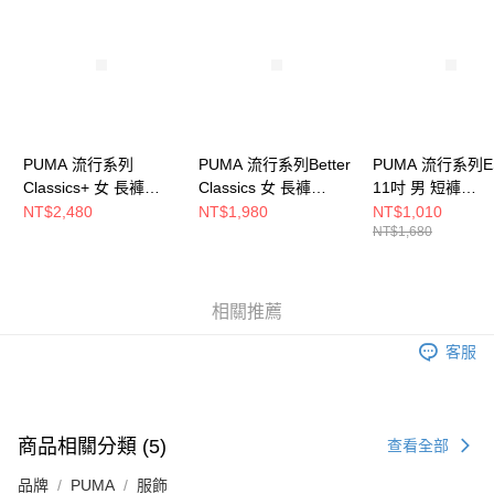
請求用戶進行身份認證。
５．嚴禁一人註冊多個帳號或使用他人資訊註冊。若發現惡意使用之情形，
恩沛科技股份有限公司將有權停止該用戶之使用額度並採取法律行動。
PUMA 流行系列
PUMA 流行系列Better
PUMA 流行系列E
Classics+ 女 長褲
Classics 女 長褲
11吋 男 短褲
62427463
62423301
62965993
NT$2,480
NT$1,980
NT$1,010
NT$1,680
相關推薦
客服
商品相關分類 (5)
查看全部
品牌
PUMA
服飾