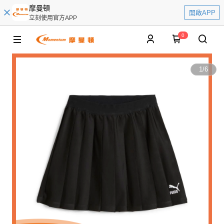
摩曼頓
開啟APP
立刻使用官方APP
0
1
/
6