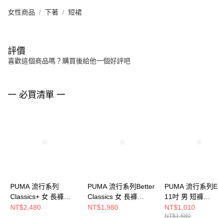
女性商品
下著
短裙
評價
喜歡這個商品嗎？購買後給他一個好評吧
一 必買清單 一
PUMA 流行系列
PUMA 流行系列Better
PUMA 流行系列E
Classics+ 女 長褲
Classics 女 長褲
11吋 男 短褲
62427463
62423301
62965993
NT$2,480
NT$1,980
NT$1,010
NT$1,680