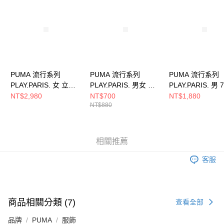
請求用戶進行身份認證。
５．嚴禁一人註冊多個帳號或使用他人資訊註冊。若發現惡意使用之情形，
恩沛科技股份有限公司將有權停止該用戶之使用額度並採取法律行動。
PUMA 流行系列
PUMA 流行系列
PUMA 流行系列
PLAY.PARIS. 女 立領
PLAY.PARIS. 男女 棒
PLAY.PARIS. 男
外套 62911301
球帽 02551201
褲 62845701
NT$2,980
NT$700
NT$1,880
NT$880
相關推薦
客服
商品相關分類 (7)
查看全部
品牌
PUMA
服飾