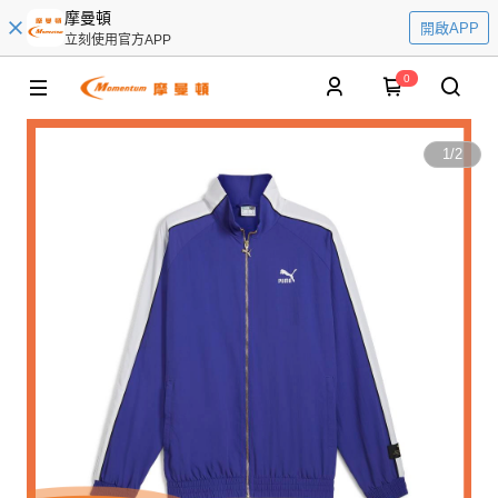
摩曼頓
開啟APP
立刻使用官方APP
0
1
/
2