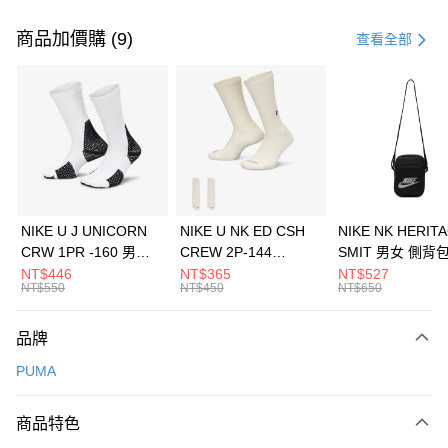
付款方式
信用卡一次付款
商品加價購 (9)
查看全部
信用卡分期付款
3 期 0 利率 每期
NT$993
21家銀行
合作金庫商業銀行
第一商業銀行
LINE Pay
華南商業銀行
彰化商業銀行
Apple Pay
上海商業儲蓄銀行
台北富邦商業銀行
國泰世華商業銀行
兆豐國際商業銀行
悠遊付
臺灣中小企業銀行
台中商業銀行
NIKE U J UNICORN
NIKE U NK ED CSH
NIKE NK HERIT
匯豐（台灣）商業銀行
華泰商業銀行
CRW 1PR -160 男女
CREW 2P-144
SMIT 男女 側背
全盈+PAY
聯邦商業銀行
遠東國際商業銀行
中統襪 FZ3393100
EMBRDY 男女 短統襪
BA5871010
NT$446
NT$365
NT$527
元大商業銀行
永豐商業銀行
NT$550
NT$450
NT$650
AFTEE先享後付
FZ3073133
玉山商業銀行
星展（台灣）商業銀行
相關說明
台新國際商業銀行
中國信託商業銀行
品牌
【關於「AFTEE先享後付」】
台灣樂天信用卡公司
AFTEE先享後付是「在收到商品之後才付款」的支付方式。 讓您購物簡單
運送方式
PUMA
便利好安心！
１．簡單：不需註冊會員、不需綁卡、不需儲值。
7-11取貨(快速到店)
２．便利：只要手機號碼，簡訊認證，即可結帳。
商品特色
每筆NT$100，滿NT$1,500(含以上)免運費
３．安心：先確認商品／服務後，再付款。