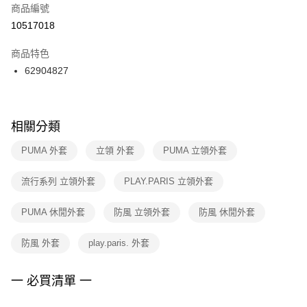
商品編號
宅配
【「AFTEE先享後付」結帳流程】
１．於結帳方式選擇「AFTEE先享後付」後，將跳轉至「AFTEE先享後付」
10517018
每筆NT$100，滿NT$1,500(含以上)免運費
結帳頁面，進行簡訊認證並確認金額後，即可完成結帳。
２．訂單成立數日內，您將收到繳費通知簡訊。
商品特色
付款後門市自取
３．收到繳費通知簡訊後14天內，點擊此簡訊中的連結，可透過四大超商／
62904827
每筆NT$100，滿NT$1,500(含以上)免運費
ATM／網路銀行／等多元方式進行付款，方視為交易完成。
※ 請注意：結帳手續完成當下不需立刻繳費，但若您需要取消訂單，請聯絡
購買商品的店家。未經商家同意取消之訂單仍視為有效，需透過AFTEE先享
後付繳納相關費用。
※ 交易是否成功請以「AFTEE先享後付 」之結帳頁面顯示為準，若有關於
相關分類
是否繳費成功／繳費後需取消欲退款等相關疑問，請聯繫「AFTEE先享後付
客戶支援中心」
https://netprotections.freshdesk.com/support/home
PUMA 外套
立領 外套
PUMA 立領外套
【注意事項】
流行系列 立領外套
PLAY.PARIS 立領外套
１．透過由恩沛科技股份有限公司提供之「AFTEE先享後付」服務完成之交
易，需依本服務之必要範圍內提供個人資料，並將交易相關給付款項請求債
權轉讓予恩沛科技股份有限公司。
PUMA 休閒外套
防風 立領外套
防風 休閒外套
２．關於個人資料處理事宜，請瀏覽以下網址：
https://aftee.tw/terms/#terms3
防風 外套
play.paris. 外套
３．未成年的使用者請事先徵得法定代理人或監護人之同意方可使用
「AFTEE先享後付」，若未經同意申辦者引起之損失，本公司不負相關責
任。
一 必買清單 一
４．使用「AFTEE先享後付」時，將依據個別帳號之用戶狀況，依本公司即
時審查核予不同之上限額度；若仍有額度不足之情形，本公司將視審查結果