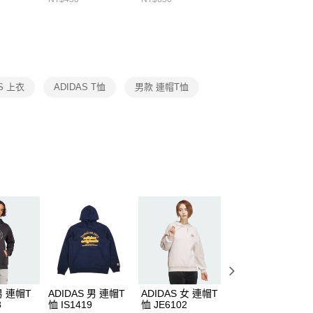
繳納相關費用。
DX5089103
DA2123010
否成功請以「AFTEE先享後付 」之結帳頁面顯示為準，若有關於
功／繳費後需取消欲退款等相關疑問，請聯繫「AFTEE先享後
援中心」
https://netprotections.freshdesk.com/support/home
項】
恩沛科技股份有限公司提供之「AFTEE先享後付」服務完成之
AS 上衣
ADIDAS T恤
男款 連帽T恤
依本服務之必要範圍內提供個人資料，並將交易相關給付款項請
讓予恩沛科技股份有限公司。
個人資料處理事宜，請瀏覽以下網址：
ee.tw/terms/#terms3
年的使用者請事先徵得法定代理人或監護人之同意方可使用
E先享後付」，若未經同意申辦者引起之損失，本公司不負相關責
AFTEE先享後付」時，將依據個別帳號之用戶狀況，依本公司
核予不同之上限額度；若仍有額度不足之情形，本公司將視審查
用戶進行身份認證。
一人註冊多個帳號或使用他人資訊註冊。若發現惡意使用之情
科技股份有限公司將有權停止該用戶之使用額度並採取法律行
男 連帽T
ADIDAS 男 連帽T
ADIDAS 女 連帽T
ADIDAS 女 連帽T
8
恤 IS1419
恤 JE6102
恤 IW1026