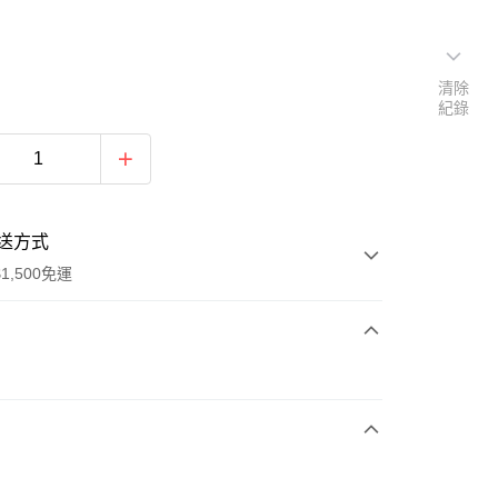
清除
紀錄
送方式
1,500免運
次付款
期付款
0 利率 每期
NT$963
21家銀行
庫商業銀行
第一商業銀行