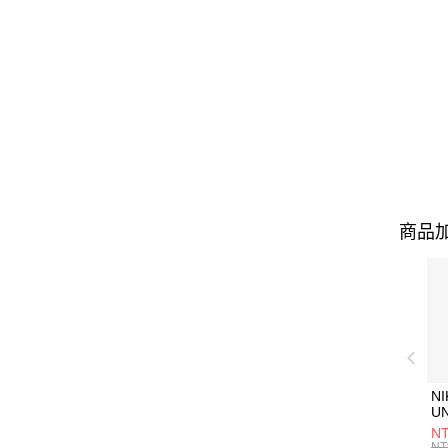
商品加
NI
U
1P
NT
統
NT