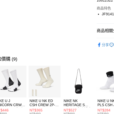
10512322
華南商
Apple Pay
上海商
商品特色
國泰世
JF914
悠遊付
臺灣中
匯豐（
全盈+PAY
聯邦商
商品相關分
元大商
AFTEE先
玉山商
品牌
AD
相關說明
分享
台新國
【關於「A
男性商品
台灣樂
AFTEE
便利好安
運動類型
運送方式
價購 (9)
１．簡單
２．便利
經典系列
7-11取貨
３．安心
每筆NT$1
【「AFT
宅配
１．於結帳
付」結帳
每筆NT$1
２．訂單
３．收到繳
付款後門
KE U J
NIKE U NK ED
NIKE NK
NIKE U N
／ATM／
NICORN CRW
CSH CREW 2P-
HERITAGE S
PLS CSH 
每筆NT$1
※ 請注意
R -160 男女 中
144 EMBRDY 男
SMIT 男女 側背包
144 DBL
$446
NT$365
NT$527
NT$284
絡購買商品
襪 FZ3393100
女 短統襪
BA5871010
襪 DH405
$550
NT$450
NT$650
NT$350