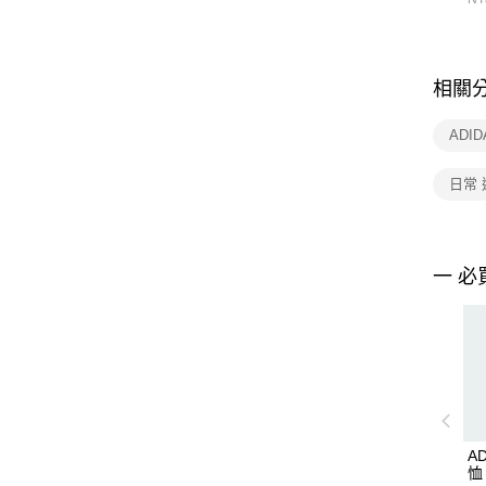
相關
ADI
日常 
一 必
A
恤 