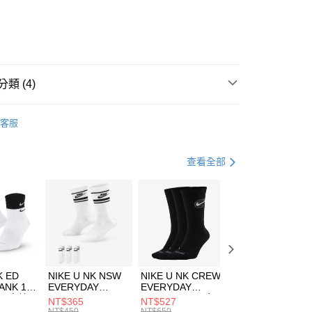
業銀行
彰化商業銀行
業儲蓄銀行
台北富邦商業銀行
華商業銀行
兆豐國際商業銀行
1
小企業銀行
台中商業銀行
台灣）商業銀行
華泰商業銀行
業銀行
遠東國際商業銀行
類 (4)
業銀行
永豐商業銀行
享後付
業銀行
星展（台灣）商業銀行
IDAS
服飾
客服
際商業銀行
中國信託商業銀行
FTEE先享後付」】
上衣
連帽上衣
天信用卡公司
先享後付是「在收到商品之後才付款」的支付方式。 讓您購物簡單
心！
休閒戶外
服飾
查看全部
：不需註冊會員、不需綁卡、不需儲值。
：只要手機號碼，簡訊認證，即可結帳。
ADIDAS-ORIGINALS潮流穿搭
(快速到店)
：先確認商品／服務後，再付款。
00，滿NT$1,500(含以上)免運費
EE先享後付」結帳流程】
方式選擇「AFTEE先享後付」後，將跳轉至「AFTEE先享後
頁面，進行簡訊認證並確認金額後，即可完成結帳。
00，滿NT$1,500(含以上)免運費
成立數日內，您將收到繳費通知簡訊。
費通知簡訊後14天內，點擊此簡訊中的連結，可透過四大超商
市自取
K ED
NIKE U NK NSW
NIKE U NK CREW
NIKE U NK
網路銀行／等多元方式進行付款，方視為交易完成。
ANK 1P
EVERYDAY
EVERYDAY
EVERYDAY LTW
00，滿NT$1,500(含以上)免運費
：結帳手續完成當下不需立刻繳費，但若您需要取消訂單，請聯
 男 中統
ESSENTIAL CR
BBALL 3PR 男女
ANKLE 3PR 男女
NT$365
NT$527
NT$365
的店家。未經商家同意取消之訂單仍視為有效，需透過AFTEE
8104
男女 短統襪
長統襪
踝襪 SX7677010
NT$450
NT$650
NT$450