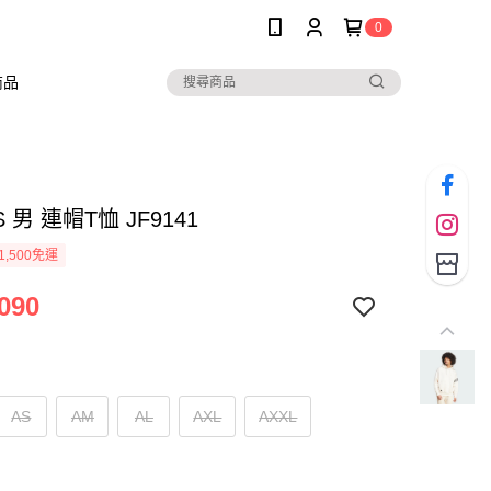
0
商品
S 男 連帽T恤 JF9141
1,500免運
090
AS
AM
AL
AXL
AXXL