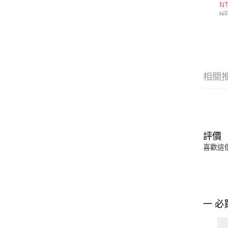
NT
NT
相關
評價
喜歡這
一 必