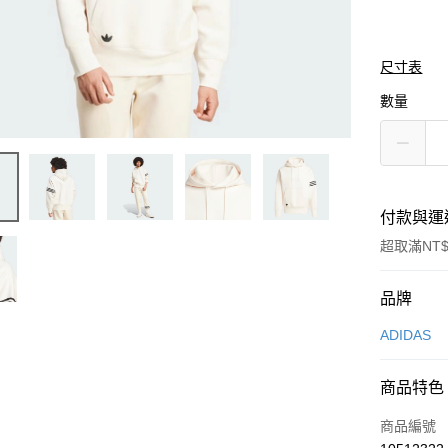
尺寸表
數量
付款與運
超取滿NT$
付款方式
品牌
信用卡一
ADIDAS
信用卡分
商品特色
3 期 
商品編號
合作金
LINE Pay