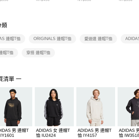
先享後付
FZ3073133
※ 交易是
是否繳費成
付客戶支
分類
【注意事
１．透過由
DAS 連帽T恤
ORIGINALS 連帽T恤
愛迪達 連帽T恤
ADID
交易，需
求債權轉
２．關於
連帽T恤
穿搭 連帽T恤
https://aft
３．未成
「AFTE
任。
買清單 一
４．使用「
即時審查
結果請求
５．嚴禁
形，恩沛
動。
DIDAS 男 連帽T
ADIDAS 女 連帽T
ADIDAS 男 連帽T
ADIDAS 
IY1601
恤 IU2424
恤 IY4157
恤 IW351