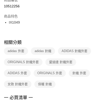
宅配
【「AFTEE先享後付」結帳流程】
１．於結帳方式選擇「AFTEE先享後付」後，將跳轉至「AFTEE先享後付」
10512256
每筆NT$100，滿NT$1,500(含以上)免運費
結帳頁面，進行簡訊認證並確認金額後，即可完成結帳。
２．訂單成立數日內，您將收到繳費通知簡訊。
商品特色
付款後門市自取
３．收到繳費通知簡訊後14天內，點擊此簡訊中的連結，可透過四大超商／
IX1049
每筆NT$100，滿NT$1,500(含以上)免運費
ATM／網路銀行／等多元方式進行付款，方視為交易完成。
※ 請注意：結帳手續完成當下不需立刻繳費，但若您需要取消訂單，請聯絡
購買商品的店家。未經商家同意取消之訂單仍視為有效，需透過AFTEE先享
後付繳納相關費用。
※ 交易是否成功請以「AFTEE先享後付 」之結帳頁面顯示為準，若有關於
相關分類
是否繳費成功／繳費後需取消欲退款等相關疑問，請聯繫「AFTEE先享後付
客戶支援中心」
https://netprotections.freshdesk.com/support/home
adidas 外套
adidas 針織
ADIDAS 針織外套
【注意事項】
ORIGINALS 針織外套
愛迪達 針織外套
１．透過由恩沛科技股份有限公司提供之「AFTEE先享後付」服務完成之交
易，需依本服務之必要範圍內提供個人資料，並將交易相關給付款項請求債
權轉讓予恩沛科技股份有限公司。
ADIDAS 外套
ORIGINALS 外套
針織 外套
２．關於個人資料處理事宜，請瀏覽以下網址：
https://aftee.tw/terms/#terms3
女款 針織外套
保暖 針織
３．未成年的使用者請事先徵得法定代理人或監護人之同意方可使用
「AFTEE先享後付」，若未經同意申辦者引起之損失，本公司不負相關責
任。
一 必買清單 一
４．使用「AFTEE先享後付」時，將依據個別帳號之用戶狀況，依本公司即
時審查核予不同之上限額度；若仍有額度不足之情形，本公司將視審查結果
請求用戶進行身份認證。