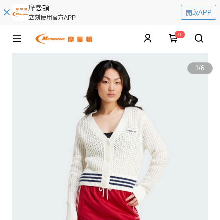
摩曼頓
開啟APP
立刻使用官方APP
0
1
/
6