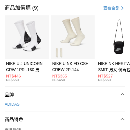
信用卡一次付款
商品加價購 (9)
查看全部
信用卡分期付款
3 期 0 利率 每期
NT$1,430
21家銀行
合作金庫商業銀行
第一商業銀行
LINE Pay
華南商業銀行
彰化商業銀行
Apple Pay
上海商業儲蓄銀行
台北富邦商業銀行
國泰世華商業銀行
兆豐國際商業銀行
悠遊付
臺灣中小企業銀行
台中商業銀行
NIKE U J UNICORN
NIKE U NK ED CSH
NIKE NK HERIT
匯豐（台灣）商業銀行
華泰商業銀行
CRW 1PR -160 男女
CREW 2P-144
SMIT 男女 側背
全盈+PAY
聯邦商業銀行
遠東國際商業銀行
中統襪 FZ3393100
EMBRDY 男女 短統襪
BA5871010
NT$446
NT$365
NT$527
元大商業銀行
永豐商業銀行
NT$550
NT$450
NT$650
AFTEE先享後付
FZ3073133
玉山商業銀行
星展（台灣）商業銀行
相關說明
台新國際商業銀行
中國信託商業銀行
品牌
【關於「AFTEE先享後付」】
台灣樂天信用卡公司
AFTEE先享後付是「在收到商品之後才付款」的支付方式。 讓您購物簡單
運送方式
ADIDAS
便利好安心！
１．簡單：不需註冊會員、不需綁卡、不需儲值。
7-11取貨(快速到店)
２．便利：只要手機號碼，簡訊認證，即可結帳。
商品特色
每筆NT$100，滿NT$1,500(含以上)免運費
３．安心：先確認商品／服務後，再付款。
商品編號