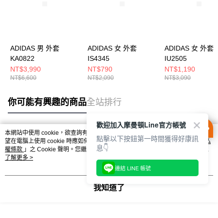
ADIDAS 男 外套
ADIDAS 女 外套
ADIDAS 女 外套
KA0822
IS4345
IU2505
NT$3,990
NT$790
NT$1,190
NT$6,600
NT$2,090
NT$3,090
你可能有興趣的商品
全站排行
歡迎加入摩曼頓Line官方帳號
本網站中使用 cookie，欲查詢有關本網站使用 cookie 方式之詳情，及若您不希
點擊以下按鈕第一時間獲得好康訊
熱門標籤
望在電腦上使用 cookie 時應如何變更電腦的 cookie 設定，請參閱本網站「
隱私
息👇
權條款
」之 Cookie 聲明。您繼續使用本網站即表示您同意本公司得按本網站使
用條款之 Cookie 聲明使用 cookie。
了解更多 >
連結 LINE 帳號
我知道了