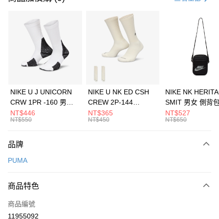
信用卡分期付款
3 期 0 利率 每期
NT$426
21家銀行
合作金庫商業銀行
第一商業銀行
LINE Pay
華南商業銀行
彰化商業銀行
Apple Pay
上海商業儲蓄銀行
台北富邦商業銀行
國泰世華商業銀行
兆豐國際商業銀行
悠遊付
臺灣中小企業銀行
台中商業銀行
NIKE U J UNICORN
NIKE U NK ED CSH
NIKE NK HERIT
匯豐（台灣）商業銀行
華泰商業銀行
CRW 1PR -160 男女
CREW 2P-144
SMIT 男女 側背
全盈+PAY
聯邦商業銀行
遠東國際商業銀行
中統襪 FZ3393100
EMBRDY 男女 短統襪
BA5871010
NT$446
NT$365
NT$527
元大商業銀行
永豐商業銀行
NT$550
NT$450
NT$650
AFTEE先享後付
FZ3073133
玉山商業銀行
星展（台灣）商業銀行
相關說明
台新國際商業銀行
中國信託商業銀行
品牌
【關於「AFTEE先享後付」】
台灣樂天信用卡公司
AFTEE先享後付是「在收到商品之後才付款」的支付方式。 讓您購物簡單
運送方式
PUMA
便利好安心！
１．簡單：不需註冊會員、不需綁卡、不需儲值。
7-11取貨(快速到店)
２．便利：只要手機號碼，簡訊認證，即可結帳。
商品特色
每筆NT$100，滿NT$1,500(含以上)免運費
３．安心：先確認商品／服務後，再付款。
商品編號
宅配
【「AFTEE先享後付」結帳流程】
１．於結帳方式選擇「AFTEE先享後付」後，將跳轉至「AFTEE先享後付」
11955092
每筆NT$100，滿NT$1,500(含以上)免運費