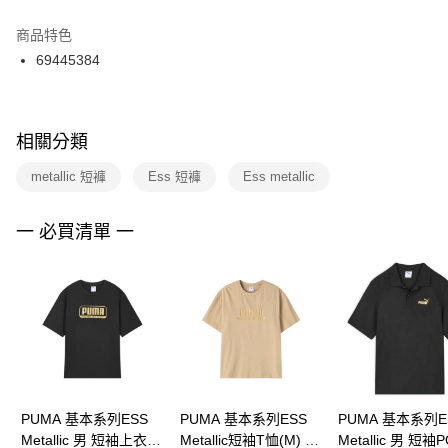
結帳頁面，進行簡訊認證並確認金額後，即可完成結帳。
２．訂單成立數日內，您將收到繳費通知簡訊。
商品特色
付款後門市自取
３．收到繳費通知簡訊後14天內，點擊此簡訊中的連結，可透過四大超商／
69445384
每筆NT$100，滿NT$1,500(含以上)免運費
ATM／網路銀行／等多元方式進行付款，方視為交易完成。
※ 請注意：結帳手續完成當下不需立刻繳費，但若您需要取消訂單，請聯絡
購買商品的店家。未經商家同意取消之訂單仍視為有效，需透過AFTEE先享
後付繳納相關費用。
※ 交易是否成功請以「AFTEE先享後付 」之結帳頁面顯示為準，若有關於
相關分類
是否繳費成功／繳費後需取消欲退款等相關疑問，請聯繫「AFTEE先享後付
客戶支援中心」
https://netprotections.freshdesk.com/support/home
metallic 短褲
Ess 短褲
Ess metallic
【注意事項】
１．透過由恩沛科技股份有限公司提供之「AFTEE先享後付」服務完成之交
一 必買清單 一
易，需依本服務之必要範圍內提供個人資料，並將交易相關給付款項請求債
權轉讓予恩沛科技股份有限公司。
２．關於個人資料處理事宜，請瀏覽以下網址：
https://aftee.tw/terms/#terms3
３．未成年的使用者請事先徵得法定代理人或監護人之同意方可使用
「AFTEE先享後付」，若未經同意申辦者引起之損失，本公司不負相關責
任。
４．使用「AFTEE先享後付」時，將依據個別帳號之用戶狀況，依本公司即
時審查核予不同之上限額度；若仍有額度不足之情形，本公司將視審查結果
請求用戶進行身份認證。
PUMA 基本系列ESS
PUMA 基本系列ESS
PUMA 基本系列E
５．嚴禁一人註冊多個帳號或使用他人資訊註冊。若發現惡意使用之情形，
Metallic 男 短袖上衣
Metallic短袖T恤(M) 男
Metallic 男 短袖
恩沛科技股份有限公司將有權停止該用戶之使用額度並採取法律行動。