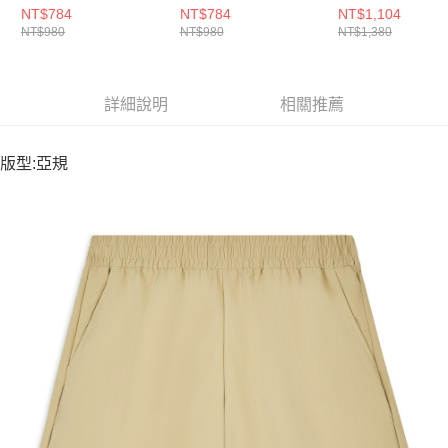
69445001
短袖上衣 69445084
69445201
NT$784
NT$784
NT$1,104
NT$980
NT$980
NT$1,380
詳細說明
相關推薦
版型:亞規