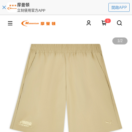
摩曼頓
開啟APP
立刻使用官方APP
0
1
/
2