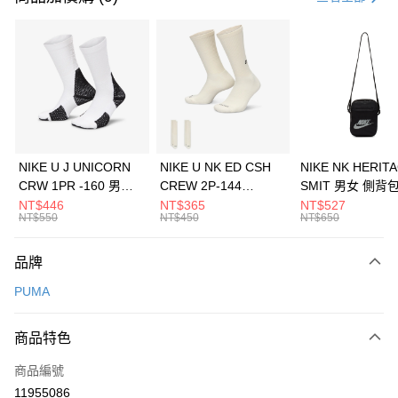
信用卡分期付款
3 期 0 利率 每期
NT$493
21家銀行
合作金庫商業銀行
第一商業銀行
LINE Pay
華南商業銀行
彰化商業銀行
Apple Pay
上海商業儲蓄銀行
台北富邦商業銀行
國泰世華商業銀行
兆豐國際商業銀行
悠遊付
臺灣中小企業銀行
台中商業銀行
NIKE U J UNICORN
NIKE U NK ED CSH
NIKE NK HERIT
匯豐（台灣）商業銀行
華泰商業銀行
CRW 1PR -160 男女
CREW 2P-144
SMIT 男女 側背
全盈+PAY
聯邦商業銀行
遠東國際商業銀行
中統襪 FZ3393100
EMBRDY 男女 短統襪
BA5871010
NT$446
NT$365
NT$527
元大商業銀行
永豐商業銀行
NT$550
NT$450
NT$650
AFTEE先享後付
FZ3073133
玉山商業銀行
星展（台灣）商業銀行
相關說明
台新國際商業銀行
中國信託商業銀行
品牌
【關於「AFTEE先享後付」】
台灣樂天信用卡公司
AFTEE先享後付是「在收到商品之後才付款」的支付方式。 讓您購物簡單
運送方式
PUMA
便利好安心！
１．簡單：不需註冊會員、不需綁卡、不需儲值。
7-11取貨(快速到店)
２．便利：只要手機號碼，簡訊認證，即可結帳。
商品特色
每筆NT$100，滿NT$1,500(含以上)免運費
３．安心：先確認商品／服務後，再付款。
商品編號
宅配
【「AFTEE先享後付」結帳流程】
１．於結帳方式選擇「AFTEE先享後付」後，將跳轉至「AFTEE先享後付」
11955086
每筆NT$100，滿NT$1,500(含以上)免運費