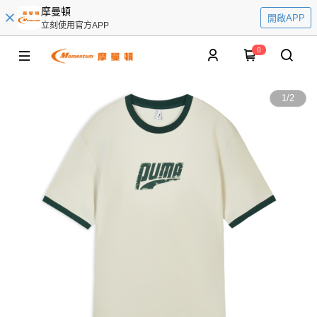
摩曼頓
開啟APP
立刻使用官方APP
0
1
/
2