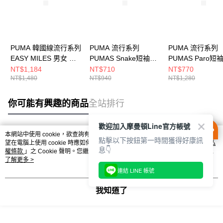
PUMA 韓國線流行系列
PUMA 流行系列
PUMA 流行系列
EASY MILES 男女 短
PUMAS Snake短袖T
PUMAS Paro短
袖上衣 63629416
恤(N) 男女 短袖上衣
(N) 男女 短袖上
NT$1,184
NT$710
NT$770
NT$1,480
NT$940
NT$1,280
63125402
63125302
你可能有興趣的商品
全站排行
歡迎加入摩曼頓Line官方帳號
本網站中使用 cookie，欲查詢有關本網站使用 cookie 方式之詳情，及若您不希
點擊以下按鈕第一時間獲得好康訊
熱門標籤
望在電腦上使用 cookie 時應如何變更電腦的 cookie 設定，請參閱本網站「
隱私
息👇
權條款
」之 Cookie 聲明。您繼續使用本網站即表示您同意本公司得按本網站使
用條款之 Cookie 聲明使用 cookie。
了解更多 >
連結 LINE 帳號
我知道了