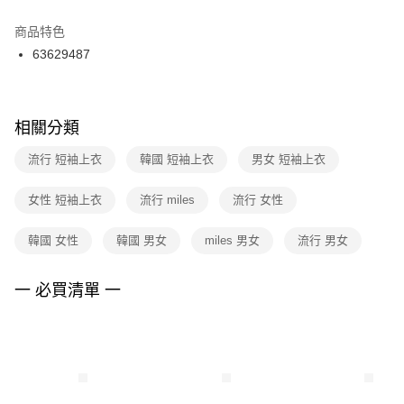
結帳頁面，進行簡訊認證並確認金額後，即可完成結帳。
２．訂單成立數日內，您將收到繳費通知簡訊。
商品特色
付款後門市自取
３．收到繳費通知簡訊後14天內，點擊此簡訊中的連結，可透過四大超商／
63629487
每筆NT$100，滿NT$1,500(含以上)免運費
ATM／網路銀行／等多元方式進行付款，方視為交易完成。
※ 請注意：結帳手續完成當下不需立刻繳費，但若您需要取消訂單，請聯絡
購買商品的店家。未經商家同意取消之訂單仍視為有效，需透過AFTEE先享
後付繳納相關費用。
※ 交易是否成功請以「AFTEE先享後付 」之結帳頁面顯示為準，若有關於
相關分類
是否繳費成功／繳費後需取消欲退款等相關疑問，請聯繫「AFTEE先享後付
客戶支援中心」
https://netprotections.freshdesk.com/support/home
流行 短袖上衣
韓國 短袖上衣
男女 短袖上衣
【注意事項】
女性 短袖上衣
流行 miles
流行 女性
１．透過由恩沛科技股份有限公司提供之「AFTEE先享後付」服務完成之交
易，需依本服務之必要範圍內提供個人資料，並將交易相關給付款項請求債
權轉讓予恩沛科技股份有限公司。
韓國 女性
韓國 男女
miles 男女
流行 男女
２．關於個人資料處理事宜，請瀏覽以下網址：
https://aftee.tw/terms/#terms3
３．未成年的使用者請事先徵得法定代理人或監護人之同意方可使用
一 必買清單 一
「AFTEE先享後付」，若未經同意申辦者引起之損失，本公司不負相關責
任。
４．使用「AFTEE先享後付」時，將依據個別帳號之用戶狀況，依本公司即
時審查核予不同之上限額度；若仍有額度不足之情形，本公司將視審查結果
請求用戶進行身份認證。
５．嚴禁一人註冊多個帳號或使用他人資訊註冊。若發現惡意使用之情形，
恩沛科技股份有限公司將有權停止該用戶之使用額度並採取法律行動。