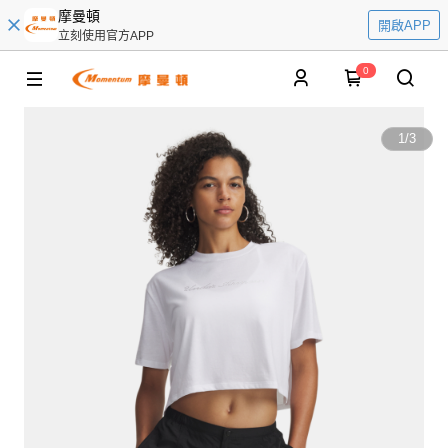
摩曼頓
開啟APP
立刻使用官方APP
0
1
/
3