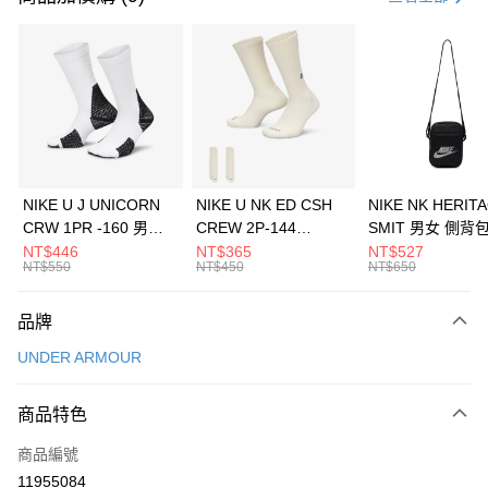
信用卡分期付款
3 期 0 利率 每期
NT$360
21家銀行
合作金庫商業銀行
第一商業銀行
LINE Pay
華南商業銀行
彰化商業銀行
Apple Pay
上海商業儲蓄銀行
台北富邦商業銀行
國泰世華商業銀行
兆豐國際商業銀行
悠遊付
臺灣中小企業銀行
台中商業銀行
NIKE U J UNICORN
NIKE U NK ED CSH
NIKE NK HERIT
匯豐（台灣）商業銀行
華泰商業銀行
CRW 1PR -160 男女
CREW 2P-144
SMIT 男女 側背
全盈+PAY
聯邦商業銀行
遠東國際商業銀行
中統襪 FZ3393100
EMBRDY 男女 短統襪
BA5871010
NT$446
NT$365
NT$527
元大商業銀行
永豐商業銀行
NT$550
NT$450
NT$650
AFTEE先享後付
FZ3073133
玉山商業銀行
星展（台灣）商業銀行
相關說明
台新國際商業銀行
中國信託商業銀行
品牌
【關於「AFTEE先享後付」】
台灣樂天信用卡公司
AFTEE先享後付是「在收到商品之後才付款」的支付方式。 讓您購物簡單
運送方式
UNDER ARMOUR
便利好安心！
１．簡單：不需註冊會員、不需綁卡、不需儲值。
7-11取貨(快速到店)
２．便利：只要手機號碼，簡訊認證，即可結帳。
商品特色
每筆NT$100，滿NT$1,500(含以上)免運費
３．安心：先確認商品／服務後，再付款。
商品編號
宅配
【「AFTEE先享後付」結帳流程】
１．於結帳方式選擇「AFTEE先享後付」後，將跳轉至「AFTEE先享後付」
11955084
每筆NT$100，滿NT$1,500(含以上)免運費