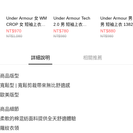
Under Armour 女 WM
Under Armour Tech
Under Armour 男
CROP 女 短袖上衣
2.0 男 短袖上衣
男 短袖上衣 1382
6010588-001
1326413-001
001
NT$970
NT$780
NT$880
NT$1,080
NT$980
NT$980
詳細說明
相關推薦
商品版型
寬鬆型 | 寬鬆剪裁帶來無比舒適感
歐美版型
商品細節
柔軟的棉混紡面料提供全天舒適體驗
羅紋衣領