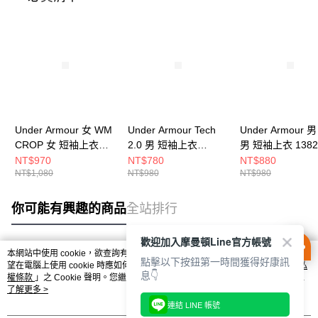
Under Armour 女 WM
Under Armour Tech
Under Armour 男
CROP 女 短袖上衣
2.0 男 短袖上衣
男 短袖上衣 1382
6010588-001
1326413-001
001
NT$970
NT$780
NT$880
NT$1,080
NT$980
NT$980
你可能有興趣的商品
全站排行
歡迎加入摩曼頓Line官方帳號
本網站中使用 cookie，欲查詢有關本網站使用 cookie 方式之詳情，及若您不希
點擊以下按鈕第一時間獲得好康訊
熱門標籤
望在電腦上使用 cookie 時應如何變更電腦的 cookie 設定，請參閱本網站「
隱私
息👇
權條款
」之 Cookie 聲明。您繼續使用本網站即表示您同意本公司得按本網站使
用條款之 Cookie 聲明使用 cookie。
了解更多 >
連結 LINE 帳號