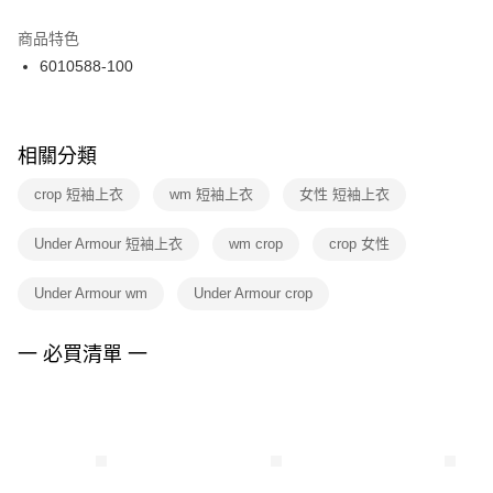
結帳頁面，進行簡訊認證並確認金額後，即可完成結帳。
２．訂單成立數日內，您將收到繳費通知簡訊。
商品特色
付款後門市自取
３．收到繳費通知簡訊後14天內，點擊此簡訊中的連結，可透過四大超商／
6010588-100
每筆NT$100，滿NT$1,500(含以上)免運費
ATM／網路銀行／等多元方式進行付款，方視為交易完成。
※ 請注意：結帳手續完成當下不需立刻繳費，但若您需要取消訂單，請聯絡
購買商品的店家。未經商家同意取消之訂單仍視為有效，需透過AFTEE先享
後付繳納相關費用。
※ 交易是否成功請以「AFTEE先享後付 」之結帳頁面顯示為準，若有關於
相關分類
是否繳費成功／繳費後需取消欲退款等相關疑問，請聯繫「AFTEE先享後付
客戶支援中心」
https://netprotections.freshdesk.com/support/home
crop 短袖上衣
wm 短袖上衣
女性 短袖上衣
【注意事項】
Under Armour 短袖上衣
wm crop
crop 女性
１．透過由恩沛科技股份有限公司提供之「AFTEE先享後付」服務完成之交
易，需依本服務之必要範圍內提供個人資料，並將交易相關給付款項請求債
權轉讓予恩沛科技股份有限公司。
Under Armour wm
Under Armour crop
２．關於個人資料處理事宜，請瀏覽以下網址：
https://aftee.tw/terms/#terms3
３．未成年的使用者請事先徵得法定代理人或監護人之同意方可使用
一 必買清單 一
「AFTEE先享後付」，若未經同意申辦者引起之損失，本公司不負相關責
任。
４．使用「AFTEE先享後付」時，將依據個別帳號之用戶狀況，依本公司即
時審查核予不同之上限額度；若仍有額度不足之情形，本公司將視審查結果
請求用戶進行身份認證。
５．嚴禁一人註冊多個帳號或使用他人資訊註冊。若發現惡意使用之情形，
恩沛科技股份有限公司將有權停止該用戶之使用額度並採取法律行動。