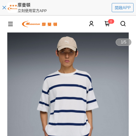
摩曼頓
開啟APP
立刻使用官方APP
0
1
/
5