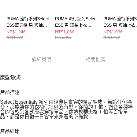
PUMA 流行系列Select
PUMA 流行系列Select
PUMA 流行系列Se
ESS華夫格 男 短袖上
ESS 男 短袖上衣
ESS 男 短袖上衣
衣 63474254
63646301
63646302
NT$1,246
NT$1,036
NT$1,036
NT$1,780
NT$1,480
NT$1,480
詳細說明
相關推薦
版型:歐規
產品描述
Select Essentials 系列由經典且實穿的單品組成，無論任何場
合，都能讓你的衣櫥保持俐落有型。從簡約 T 恤、適合各種場
合的包款到各式層次穿搭單品，像這款華夫格 T 恤等百搭單
品，都是你日復一日會拿來穿著的必備款。
產品細節