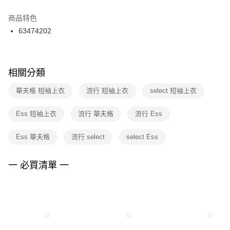
結帳頁面，進行簡訊認證並確認金額後，即可完成結帳。
２．訂單成立數日內，您將收到繳費通知簡訊。
商品特色
付款後門市自取
３．收到繳費通知簡訊後14天內，點擊此簡訊中的連結，可透過四大超商／
63474202
每筆NT$100，滿NT$1,500(含以上)免運費
ATM／網路銀行／等多元方式進行付款，方視為交易完成。
※ 請注意：結帳手續完成當下不需立刻繳費，但若您需要取消訂單，請聯絡
購買商品的店家。未經商家同意取消之訂單仍視為有效，需透過AFTEE先享
後付繳納相關費用。
※ 交易是否成功請以「AFTEE先享後付 」之結帳頁面顯示為準，若有關於
相關分類
是否繳費成功／繳費後需取消欲退款等相關疑問，請聯繫「AFTEE先享後付
客戶支援中心」
https://netprotections.freshdesk.com/support/home
華夫格 短袖上衣
流行 短袖上衣
select 短袖上衣
【注意事項】
Ess 短袖上衣
流行 華夫格
流行 Ess
１．透過由恩沛科技股份有限公司提供之「AFTEE先享後付」服務完成之交
易，需依本服務之必要範圍內提供個人資料，並將交易相關給付款項請求債
權轉讓予恩沛科技股份有限公司。
Ess 華夫格
流行 select
select Ess
２．關於個人資料處理事宜，請瀏覽以下網址：
https://aftee.tw/terms/#terms3
３．未成年的使用者請事先徵得法定代理人或監護人之同意方可使用
一 必買清單 一
「AFTEE先享後付」，若未經同意申辦者引起之損失，本公司不負相關責
任。
４．使用「AFTEE先享後付」時，將依據個別帳號之用戶狀況，依本公司即
時審查核予不同之上限額度；若仍有額度不足之情形，本公司將視審查結果
請求用戶進行身份認證。
５．嚴禁一人註冊多個帳號或使用他人資訊註冊。若發現惡意使用之情形，
恩沛科技股份有限公司將有權停止該用戶之使用額度並採取法律行動。