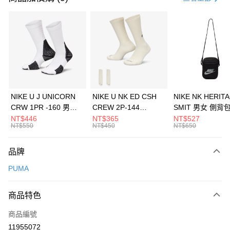
信用卡分期付款
3 期 0 利率 每期
NT$593
21家銀行
合作金庫商業銀行
第一商業銀行
LINE Pay
華南商業銀行
彰化商業銀行
Apple Pay
上海商業儲蓄銀行
台北富邦商業銀行
國泰世華商業銀行
兆豐國際商業銀行
悠遊付
臺灣中小企業銀行
台中商業銀行
NIKE U J UNICORN
NIKE U NK ED CSH
NIKE NK HERIT
匯豐（台灣）商業銀行
華泰商業銀行
CRW 1PR -160 男女
CREW 2P-144
SMIT 男女 側背
全盈+PAY
聯邦商業銀行
遠東國際商業銀行
中統襪 FZ3393100
EMBRDY 男女 短統襪
BA5871010
NT$446
NT$365
NT$527
元大商業銀行
永豐商業銀行
NT$550
NT$450
NT$650
AFTEE先享後付
FZ3073133
玉山商業銀行
星展（台灣）商業銀行
相關說明
台新國際商業銀行
中國信託商業銀行
品牌
【關於「AFTEE先享後付」】
台灣樂天信用卡公司
AFTEE先享後付是「在收到商品之後才付款」的支付方式。 讓您購物簡單
運送方式
PUMA
便利好安心！
１．簡單：不需註冊會員、不需綁卡、不需儲值。
7-11取貨(快速到店)
２．便利：只要手機號碼，簡訊認證，即可結帳。
商品特色
每筆NT$100，滿NT$1,500(含以上)免運費
３．安心：先確認商品／服務後，再付款。
商品編號
宅配
【「AFTEE先享後付」結帳流程】
１．於結帳方式選擇「AFTEE先享後付」後，將跳轉至「AFTEE先享後付」
11955072
每筆NT$100，滿NT$1,500(含以上)免運費