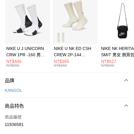
信用卡分期付款
3 期 0 利率 每期
NT$593
21家銀行
合作金庫商業銀行
第一商業銀行
LINE Pay
華南商業銀行
彰化商業銀行
Apple Pay
上海商業儲蓄銀行
台北富邦商業銀行
國泰世華商業銀行
兆豐國際商業銀行
悠遊付
臺灣中小企業銀行
台中商業銀行
NIKE U J UNICORN
NIKE U NK ED CSH
NIKE NK HERIT
匯豐（台灣）商業銀行
華泰商業銀行
CRW 1PR -160 男女
CREW 2P-144
SMIT 男女 側背
全盈+PAY
聯邦商業銀行
遠東國際商業銀行
中統襪 FZ3393100
EMBRDY 男女 短統襪
BA5871010
NT$446
NT$365
NT$527
元大商業銀行
永豐商業銀行
NT$550
NT$450
NT$650
AFTEE先享後付
FZ3073133
玉山商業銀行
星展（台灣）商業銀行
相關說明
台新國際商業銀行
中國信託商業銀行
品牌
【關於「AFTEE先享後付」】
台灣樂天信用卡公司
AFTEE先享後付是「在收到商品之後才付款」的支付方式。 讓您購物簡單
運送方式
KANGOL
便利好安心！
１．簡單：不需註冊會員、不需綁卡、不需儲值。
7-11取貨(快速到店)
２．便利：只要手機號碼，簡訊認證，即可結帳。
商品特色
每筆NT$100，滿NT$1,500(含以上)免運費
３．安心：先確認商品／服務後，再付款。
商品編號
宅配
【「AFTEE先享後付」結帳流程】
１．於結帳方式選擇「AFTEE先享後付」後，將跳轉至「AFTEE先享後付」
11936581
每筆NT$100，滿NT$1,500(含以上)免運費
結帳頁面，進行簡訊認證並確認金額後，即可完成結帳。