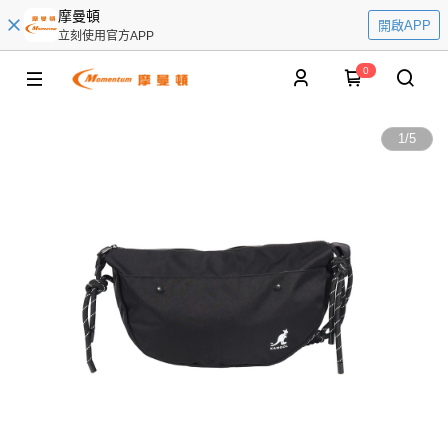
摩曼頓
開啟APP
立刻使用官方APP
0
1
/
5