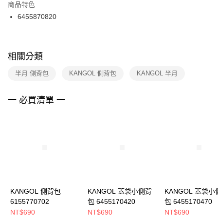
２．訂單成立數日內，您將收到繳費通知簡訊。
商品特色
付款後門市自取
３．收到繳費通知簡訊後14天內，點擊此簡訊中的連結，可透過四大超商／
6455870820
每筆NT$100，滿NT$1,500(含以上)免運費
ATM／網路銀行／等多元方式進行付款，方視為交易完成。
※ 請注意：結帳手續完成當下不需立刻繳費，但若您需要取消訂單，請聯絡
購買商品的店家。未經商家同意取消之訂單仍視為有效，需透過AFTEE先享
後付繳納相關費用。
※ 交易是否成功請以「AFTEE先享後付 」之結帳頁面顯示為準，若有關於
相關分類
是否繳費成功／繳費後需取消欲退款等相關疑問，請聯繫「AFTEE先享後付
客戶支援中心」
https://netprotections.freshdesk.com/support/home
半月 側背包
KANGOL 側背包
KANGOL 半月
【注意事項】
１．透過由恩沛科技股份有限公司提供之「AFTEE先享後付」服務完成之交
一 必買清單 一
易，需依本服務之必要範圍內提供個人資料，並將交易相關給付款項請求債
權轉讓予恩沛科技股份有限公司。
２．關於個人資料處理事宜，請瀏覽以下網址：
https://aftee.tw/terms/#terms3
３．未成年的使用者請事先徵得法定代理人或監護人之同意方可使用
「AFTEE先享後付」，若未經同意申辦者引起之損失，本公司不負相關責
任。
４．使用「AFTEE先享後付」時，將依據個別帳號之用戶狀況，依本公司即
時審查核予不同之上限額度；若仍有額度不足之情形，本公司將視審查結果
請求用戶進行身份認證。
KANGOL 側背包
KANGOL 蓋袋小側背
KANGOL 蓋袋小
５．嚴禁一人註冊多個帳號或使用他人資訊註冊。若發現惡意使用之情形，
6155770702
包 6455170420
包 6455170470
恩沛科技股份有限公司將有權停止該用戶之使用額度並採取法律行動。
NT$690
NT$690
NT$690