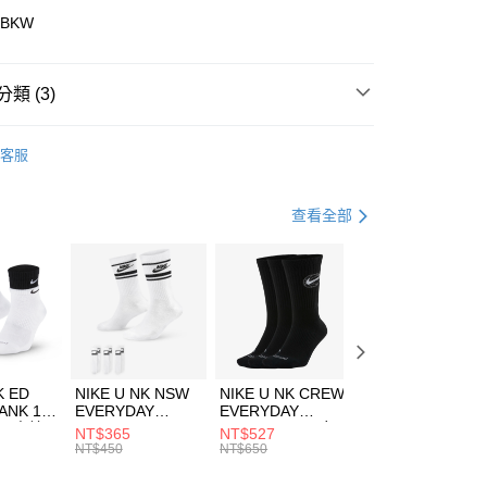
華商業銀行
兆豐國際商業銀行
4BKW
小企業銀行
台中商業銀行
台灣）商業銀行
華泰商業銀行
業銀行
遠東國際商業銀行
類 (3)
業銀行
永豐商業銀行
享後付
業銀行
星展（台灣）商業銀行
ECHERS
客服
際商業銀行
中國信託商業銀行
FTEE先享後付」】
鞋類
跑步鞋/慢跑鞋
天信用卡公司
先享後付是「在收到商品之後才付款」的支付方式。 讓您購物簡單
心！
休閒戶外
鞋
查看全部
：不需註冊會員、不需綁卡、不需儲值。
：只要手機號碼，簡訊認證，即可結帳。
(快速到店)
：先確認商品／服務後，再付款。
00，滿NT$1,500(含以上)免運費
EE先享後付」結帳流程】
方式選擇「AFTEE先享後付」後，將跳轉至「AFTEE先享後
頁面，進行簡訊認證並確認金額後，即可完成結帳。
00，滿NT$1,500(含以上)免運費
成立數日內，您將收到繳費通知簡訊。
費通知簡訊後14天內，點擊此簡訊中的連結，可透過四大超商
市自取
K ED
NIKE U NK NSW
NIKE U NK CREW
NIKE U NK
網路銀行／等多元方式進行付款，方視為交易完成。
ANK 1P
EVERYDAY
EVERYDAY
EVERYDAY LTW
00，滿NT$1,500(含以上)免運費
：結帳手續完成當下不需立刻繳費，但若您需要取消訂單，請聯
 男 中統
ESSENTIAL CR
BBALL 3PR 男女
ANKLE 3PR 男女
NT$365
NT$527
NT$365
的店家。未經商家同意取消之訂單仍視為有效，需透過AFTEE
8104
男女 短統襪
長統襪
踝襪 SX7677010
NT$450
NT$650
NT$450
繳納相關費用。
DX5089103
DA2123010
否成功請以「AFTEE先享後付 」之結帳頁面顯示為準，若有關於