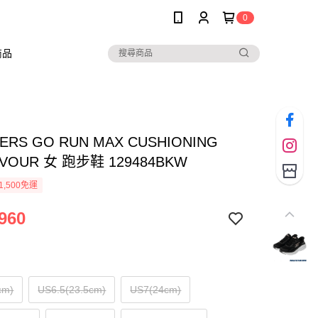
0
商品
ERS GO RUN MAX CUSHIONING
VOUR 女 跑步鞋 129484BKW
1,500免運
960
cm)
US6.5(23.5cm)
US7(24cm)