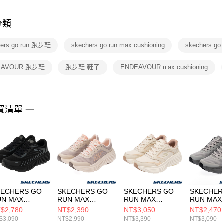
是否繳費成
付客戶支
分類
【注意事
１．透過由
hers go run 跑步鞋
skechers go run max cushioning
skechers g
交易，需
求債權轉
２．關於
EAVOUR 跑步鞋
跑步鞋 鞋子
ENDEAVOUR max cushioning
https://aft
３．未成
「AFTE
任。
買清單 一
４．使用「
即時審查
結果請求
５．嚴禁
形，恩沛
動。
KECHERS GO
SKECHERS GO
SKECHERS GO
SKECHER
UN MAX
RUN MAX
RUN MAX
RUN MAX
USHIONING
CUSHIONING
CUSHIONING
CUSHION
$2,780
NT$2,390
NT$3,050
NT$2,470
NDEAVOUR 男
ENDEAVOUR 女
ENDEAVOUR 女
ENDEAV
$3,090
NT$2,990
NT$3,390
NT$3,090