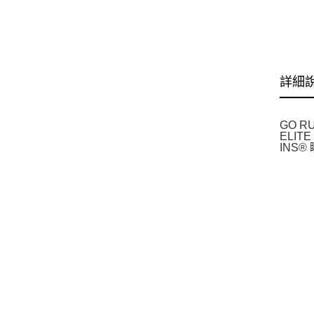
跑
22
詳細
GO R
ELI
INS