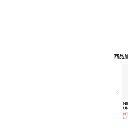
商品加
NI
U
1P
NT
統
NT