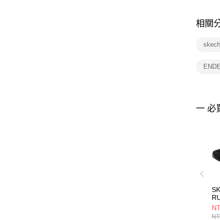
相關
skec
END
一 必
S
R
C
NT
E
NT