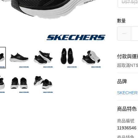
US7.5(2
數量
付款與運
超取滿NT$
付款方式
品牌
信用卡一
SKECHER
信用卡分
商品特色
3 期 
商品編號
合作金
LINE Pay
11936546
華南商
Apple Pay
上海商
商品特色