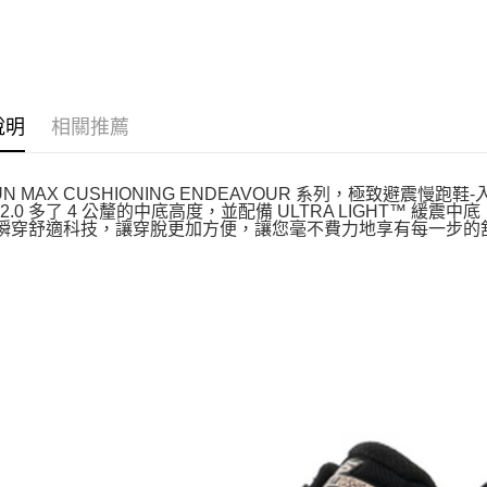
步鞋
跑步鞋
跑步鞋
跑步鞋
0614BBK
129470NAT
129480OFWT
220613G
說明
相關推薦
UN MAX CUSHIONING ENDEAVOUR 系列，極致避震慢跑
TE 2.0 多了 4 公釐的中底高度，並配備 ULTRA LIGHT™ 
® 瞬穿舒適科技，讓穿脫更加方便，讓您毫不費力地享有每一步的