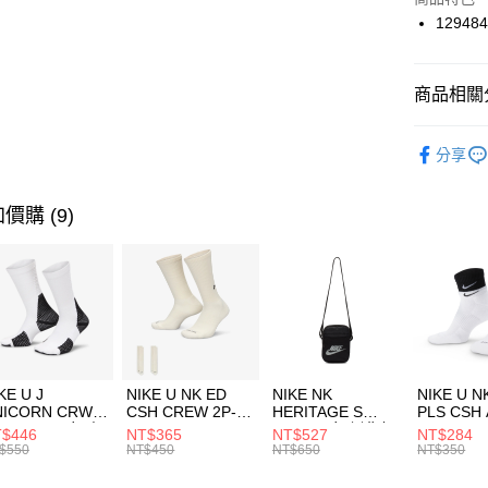
國泰世
12948
悠遊付
臺灣中
匯豐（
全盈+PAY
聯邦商
商品相關分
元大商
AFTEE先
玉山商
品牌
SK
相關說明
分享
台新國
【關於「A
女性商品
台灣樂
AFTEE
便利好安
運動類型
運送方式
價購 (9)
１．簡單
２．便利
7-11取貨
３．安心
每筆NT$1
【「AFT
宅配
１．於結帳
付」結帳
每筆NT$1
２．訂單
３．收到繳
付款後門
KE U J
NIKE U NK ED
NIKE NK
NIKE U N
／ATM／
NICORN CRW
CSH CREW 2P-
HERITAGE S
PLS CSH 
每筆NT$1
※ 請注意
R -160 男女 中
144 EMBRDY 男
SMIT 男女 側背包
144 DBL
$446
NT$365
NT$527
NT$284
絡購買商品
襪 FZ3393100
女 短統襪
BA5871010
襪 DH405
$550
NT$450
NT$650
NT$350
先享後付
FZ3073133
※ 交易是