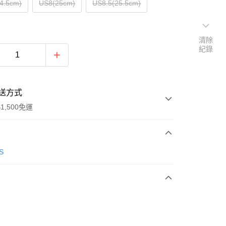
4.5cm)
US8(25cm)
US8.5(25.5cm)
清除
紀錄
送方式
1,500免運
次付款
S
期付款
0 利率 每期
NT$1,096
21家銀行
庫商業銀行
第一商業銀行
業銀行
彰化商業銀行
業儲蓄銀行
台北富邦商業銀行