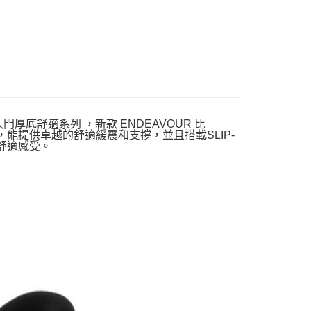
跑步鞋
跑步鞋
跑步鞋
RY
129480WHT
220613BKW
129480BLK
鞋-入門厚底舒適系列 ，新款 ENDEAVOUR 比
緩震中底，能提供卓越的舒適緩震和支撐，並且搭載SLIP-
舒適感受。