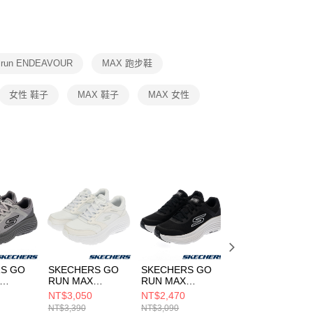
功／繳費後需取消欲退款等相關疑問，請聯繫「AFTEE先享後
援中心」
https://netprotections.freshdesk.com/support/home
項】
恩沛科技股份有限公司提供之「AFTEE先享後付」服務完成之
o run ENDEAVOUR
MAX 跑步鞋
依本服務之必要範圍內提供個人資料，並將交易相關給付款項請
讓予恩沛科技股份有限公司。
個人資料處理事宜，請瀏覽以下網址：
女性 鞋子
MAX 鞋子
MAX 女性
ee.tw/terms/#terms3
年的使用者請事先徵得法定代理人或監護人之同意方可使用
E先享後付」，若未經同意申辦者引起之損失，本公司不負相關責
AFTEE先享後付」時，將依據個別帳號之用戶狀況，依本公司
核予不同之上限額度；若仍有額度不足之情形，本公司將視審查
用戶進行身份認證。
一人註冊多個帳號或使用他人資訊註冊。若發現惡意使用之情
科技股份有限公司將有權停止該用戶之使用額度並採取法律行
S GO
SKECHERS GO
SKECHERS GO
SKECHERS GO
RUN MAX
RUN MAX
RUN MAX
ING
CUSHIONING
CUSHIONING
CUSHIONING
NT$3,050
NT$2,470
NT$3,050
OUR 男
ENDEAVOUR 女
ENDEAVOUR 男
ENDEAVOUR 女
NT$3,390
NT$3,090
NT$3,390