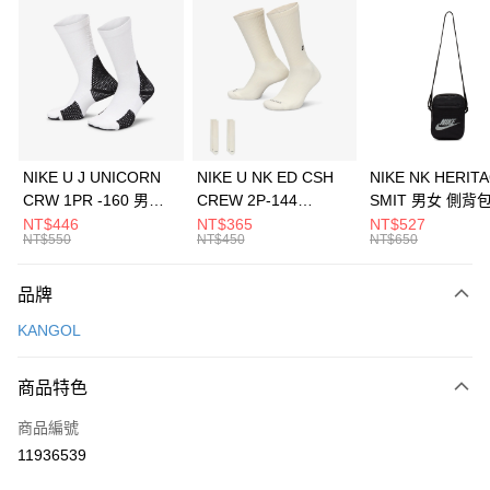
信用卡分期付款
3 期 0 利率 每期
NT$493
21家銀行
合作金庫商業銀行
第一商業銀行
LINE Pay
華南商業銀行
彰化商業銀行
Apple Pay
上海商業儲蓄銀行
台北富邦商業銀行
國泰世華商業銀行
兆豐國際商業銀行
悠遊付
臺灣中小企業銀行
台中商業銀行
NIKE U J UNICORN
NIKE U NK ED CSH
NIKE NK HERIT
匯豐（台灣）商業銀行
華泰商業銀行
CRW 1PR -160 男女
CREW 2P-144
SMIT 男女 側背
全盈+PAY
聯邦商業銀行
遠東國際商業銀行
中統襪 FZ3393100
EMBRDY 男女 短統襪
BA5871010
NT$446
NT$365
NT$527
元大商業銀行
永豐商業銀行
NT$550
NT$450
NT$650
AFTEE先享後付
FZ3073133
玉山商業銀行
星展（台灣）商業銀行
相關說明
台新國際商業銀行
中國信託商業銀行
品牌
【關於「AFTEE先享後付」】
台灣樂天信用卡公司
AFTEE先享後付是「在收到商品之後才付款」的支付方式。 讓您購物簡單
運送方式
KANGOL
便利好安心！
１．簡單：不需註冊會員、不需綁卡、不需儲值。
7-11取貨(快速到店)
２．便利：只要手機號碼，簡訊認證，即可結帳。
商品特色
每筆NT$100，滿NT$1,500(含以上)免運費
３．安心：先確認商品／服務後，再付款。
商品編號
宅配
【「AFTEE先享後付」結帳流程】
１．於結帳方式選擇「AFTEE先享後付」後，將跳轉至「AFTEE先享後付」
11936539
每筆NT$100，滿NT$1,500(含以上)免運費
結帳頁面，進行簡訊認證並確認金額後，即可完成結帳。