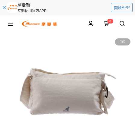
摩曼頓
開啟APP
立刻使用官方APP
0
1
/
9