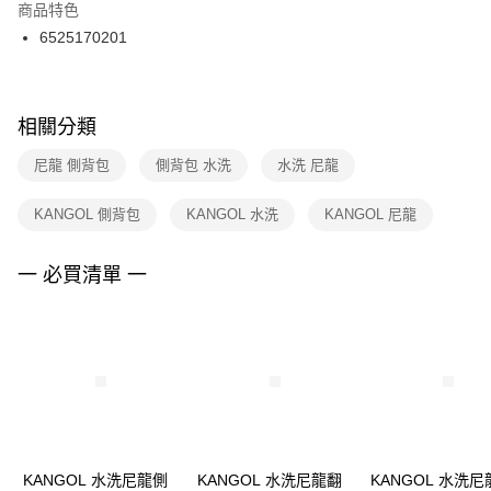
２．訂單成立數日內，您將收到繳費通知簡訊。
商品特色
付款後門市自取
３．收到繳費通知簡訊後14天內，點擊此簡訊中的連結，可透過四大超商／
6525170201
每筆NT$100，滿NT$1,500(含以上)免運費
ATM／網路銀行／等多元方式進行付款，方視為交易完成。
※ 請注意：結帳手續完成當下不需立刻繳費，但若您需要取消訂單，請聯絡
購買商品的店家。未經商家同意取消之訂單仍視為有效，需透過AFTEE先享
後付繳納相關費用。
※ 交易是否成功請以「AFTEE先享後付 」之結帳頁面顯示為準，若有關於
相關分類
是否繳費成功／繳費後需取消欲退款等相關疑問，請聯繫「AFTEE先享後付
客戶支援中心」
https://netprotections.freshdesk.com/support/home
尼龍 側背包
側背包 水洗
水洗 尼龍
【注意事項】
KANGOL 側背包
KANGOL 水洗
KANGOL 尼龍
１．透過由恩沛科技股份有限公司提供之「AFTEE先享後付」服務完成之交
易，需依本服務之必要範圍內提供個人資料，並將交易相關給付款項請求債
權轉讓予恩沛科技股份有限公司。
一 必買清單 一
２．關於個人資料處理事宜，請瀏覽以下網址：
https://aftee.tw/terms/#terms3
３．未成年的使用者請事先徵得法定代理人或監護人之同意方可使用
「AFTEE先享後付」，若未經同意申辦者引起之損失，本公司不負相關責
任。
４．使用「AFTEE先享後付」時，將依據個別帳號之用戶狀況，依本公司即
時審查核予不同之上限額度；若仍有額度不足之情形，本公司將視審查結果
請求用戶進行身份認證。
５．嚴禁一人註冊多個帳號或使用他人資訊註冊。若發現惡意使用之情形，
恩沛科技股份有限公司將有權停止該用戶之使用額度並採取法律行動。
KANGOL 水洗尼龍側
KANGOL 水洗尼龍翻
KANGOL 水洗尼