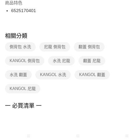
２．訂單成立數日內，您將收到繳費通知簡訊。
商品特色
付款後門市自取
３．收到繳費通知簡訊後14天內，點擊此簡訊中的連結，可透過四大超商／
6525170401
每筆NT$100，滿NT$1,500(含以上)免運費
ATM／網路銀行／等多元方式進行付款，方視為交易完成。
※ 請注意：結帳手續完成當下不需立刻繳費，但若您需要取消訂單，請聯絡
購買商品的店家。未經商家同意取消之訂單仍視為有效，需透過AFTEE先享
後付繳納相關費用。
※ 交易是否成功請以「AFTEE先享後付 」之結帳頁面顯示為準，若有關於
相關分類
是否繳費成功／繳費後需取消欲退款等相關疑問，請聯繫「AFTEE先享後付
客戶支援中心」
https://netprotections.freshdesk.com/support/home
側背包 水洗
尼龍 側背包
翻蓋 側背包
【注意事項】
KANGOL 側背包
水洗 尼龍
翻蓋 尼龍
１．透過由恩沛科技股份有限公司提供之「AFTEE先享後付」服務完成之交
易，需依本服務之必要範圍內提供個人資料，並將交易相關給付款項請求債
權轉讓予恩沛科技股份有限公司。
水洗 翻蓋
KANGOL 水洗
KANGOL 翻蓋
２．關於個人資料處理事宜，請瀏覽以下網址：
https://aftee.tw/terms/#terms3
KANGOL 尼龍
３．未成年的使用者請事先徵得法定代理人或監護人之同意方可使用
「AFTEE先享後付」，若未經同意申辦者引起之損失，本公司不負相關責
任。
一 必買清單 一
４．使用「AFTEE先享後付」時，將依據個別帳號之用戶狀況，依本公司即
時審查核予不同之上限額度；若仍有額度不足之情形，本公司將視審查結果
請求用戶進行身份認證。
５．嚴禁一人註冊多個帳號或使用他人資訊註冊。若發現惡意使用之情形，
恩沛科技股份有限公司將有權停止該用戶之使用額度並採取法律行動。