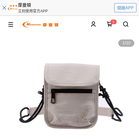
摩曼頓
開啟APP
立刻使用官方APP
0
1
/
10