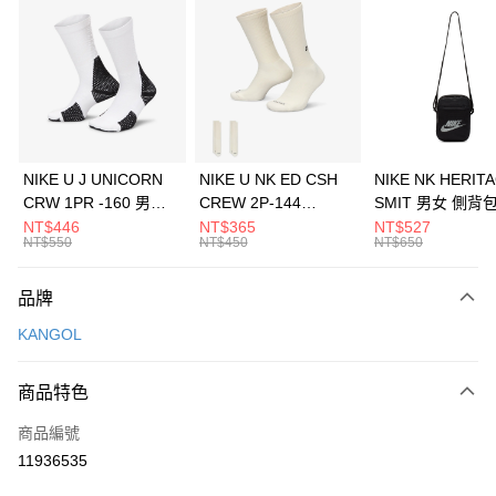
信用卡分期付款
3 期 0 利率 每期
NT$460
21家銀行
合作金庫商業銀行
第一商業銀行
LINE Pay
華南商業銀行
彰化商業銀行
Apple Pay
上海商業儲蓄銀行
台北富邦商業銀行
國泰世華商業銀行
兆豐國際商業銀行
悠遊付
臺灣中小企業銀行
台中商業銀行
NIKE U J UNICORN
NIKE U NK ED CSH
NIKE NK HERIT
匯豐（台灣）商業銀行
華泰商業銀行
CRW 1PR -160 男女
CREW 2P-144
SMIT 男女 側背
全盈+PAY
聯邦商業銀行
遠東國際商業銀行
中統襪 FZ3393100
EMBRDY 男女 短統襪
BA5871010
NT$446
NT$365
NT$527
元大商業銀行
永豐商業銀行
NT$550
NT$450
NT$650
AFTEE先享後付
FZ3073133
玉山商業銀行
星展（台灣）商業銀行
相關說明
台新國際商業銀行
中國信託商業銀行
品牌
【關於「AFTEE先享後付」】
台灣樂天信用卡公司
AFTEE先享後付是「在收到商品之後才付款」的支付方式。 讓您購物簡單
運送方式
KANGOL
便利好安心！
１．簡單：不需註冊會員、不需綁卡、不需儲值。
7-11取貨(快速到店)
２．便利：只要手機號碼，簡訊認證，即可結帳。
商品特色
每筆NT$100，滿NT$1,500(含以上)免運費
３．安心：先確認商品／服務後，再付款。
商品編號
宅配
【「AFTEE先享後付」結帳流程】
１．於結帳方式選擇「AFTEE先享後付」後，將跳轉至「AFTEE先享後付」
11936535
每筆NT$100，滿NT$1,500(含以上)免運費
結帳頁面，進行簡訊認證並確認金額後，即可完成結帳。