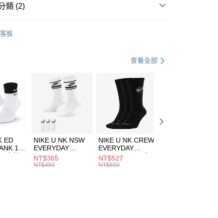
業銀行
遠東國際商業銀行
類 (2)
業銀行
永豐商業銀行
享後付
業銀行
星展（台灣）商業銀行
NGOL
配件
客服
際商業銀行
中國信託商業銀行
FTEE先享後付」】
包袋
側背包
天信用卡公司
先享後付是「在收到商品之後才付款」的支付方式。 讓您購物簡單
心！
查看全部
：不需註冊會員、不需綁卡、不需儲值。
：只要手機號碼，簡訊認證，即可結帳。
(快速到店)
：先確認商品／服務後，再付款。
00，滿NT$1,500(含以上)免運費
EE先享後付」結帳流程】
方式選擇「AFTEE先享後付」後，將跳轉至「AFTEE先享後
頁面，進行簡訊認證並確認金額後，即可完成結帳。
00，滿NT$1,500(含以上)免運費
成立數日內，您將收到繳費通知簡訊。
費通知簡訊後14天內，點擊此簡訊中的連結，可透過四大超商
市自取
K ED
NIKE U NK NSW
NIKE U NK CREW
NIKE U NK
網路銀行／等多元方式進行付款，方視為交易完成。
ANK 1P
EVERYDAY
EVERYDAY
EVERYDAY LTW
00，滿NT$1,500(含以上)免運費
：結帳手續完成當下不需立刻繳費，但若您需要取消訂單，請聯
 男 中統
ESSENTIAL CR
BBALL 3PR 男女
ANKLE 3PR 男女
NT$365
NT$527
NT$365
的店家。未經商家同意取消之訂單仍視為有效，需透過AFTEE
8104
男女 短統襪
長統襪
踝襪 SX7677010
NT$450
NT$650
NT$450
繳納相關費用。
DX5089103
DA2123010
否成功請以「AFTEE先享後付 」之結帳頁面顯示為準，若有關於
功／繳費後需取消欲退款等相關疑問，請聯繫「AFTEE先享後
援中心」
https://netprotections.freshdesk.com/support/home
項】