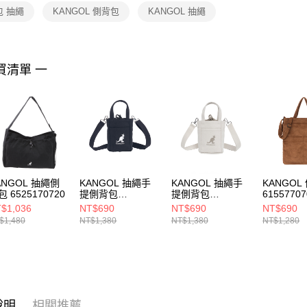
１．透過由
包 抽繩
KANGOL 側背包
KANGOL 抽繩
交易，需
求債權轉
２．關於
https://aft
３．未成
買清單 一
「AFTE
任。
４．使用「
即時審查
結果請求
５．嚴禁
形，恩沛
動。
ANGOL 抽繩側
KANGOL 抽繩手
KANGOL 抽繩手
KANGOL
包 6525170720
提側背包
提側背包
61557707
6455170220
6455170201
$1,036
NT$690
NT$690
NT$690
$1,480
NT$1,380
NT$1,380
NT$1,280
說明
相關推薦