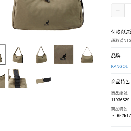
付款與運
超取滿NT$
付款方式
品牌
信用卡一
KANGOL
信用卡分
商品特色
3 期 
商品編號
合作金
LINE Pay
11936529
華南商
Apple Pay
上海商
商品特色
國泰世
65251
悠遊付
臺灣中
匯豐（
全盈+PAY