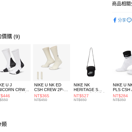
聯邦商
商品相關分
元大商
AFTEE先
玉山商
品牌
KA
相關說明
分享
台新國
【關於「A
運動配件
台灣樂
AFTEE
便利好安
運送方式
價購 (9)
１．簡單
２．便利
7-11取貨
３．安心
每筆NT$1
【「AFT
宅配
１．於結帳
付」結帳
每筆NT$1
２．訂單
３．收到繳
付款後門
KE U J
NIKE U NK ED
NIKE NK
NIKE U N
／ATM／
NICORN CRW
CSH CREW 2P-
HERITAGE S
PLS CSH 
每筆NT$1
※ 請注意
R -160 男女 中
144 EMBRDY 男
SMIT 男女 側背包
144 DBL
$446
NT$365
NT$527
NT$284
絡購買商品
襪 FZ3393100
女 短統襪
BA5871010
襪 DH405
$550
NT$450
NT$650
NT$350
先享後付
FZ3073133
※ 交易是
是否繳費成
付客戶支
分類
【注意事