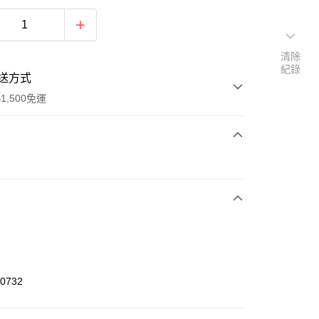
清除
紀錄
送方式
1,500免運
次付款
期付款
0 利率 每期
NT$493
21家銀行
庫商業銀行
第一商業銀行
業銀行
彰化商業銀行
業儲蓄銀行
台北富邦商業銀行
華商業銀行
兆豐國際商業銀行
70732
小企業銀行
台中商業銀行
台灣）商業銀行
華泰商業銀行