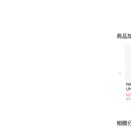
商品加
NI
U
1P
NT
統
NT
相關