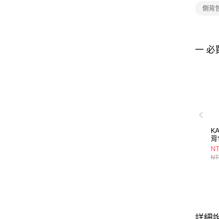
側背
一 必
K
背
NT
NT
詳細