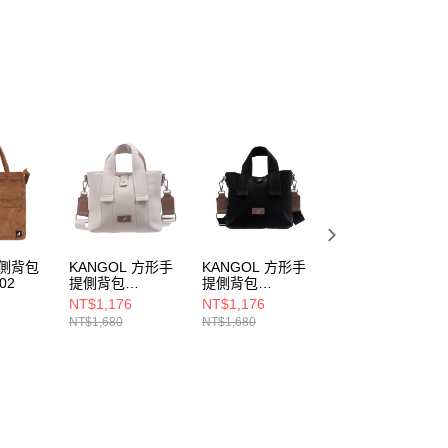
恩沛科技股份有限公司提供之「AFTEE先享後付」服務完成之
依本服務之必要範圍內提供個人資料，並將交易相關給付款項請
讓予恩沛科技股份有限公司。
個人資料處理事宜，請瀏覽以下網址：
ee.tw/terms/#terms3
年的使用者請事先徵得法定代理人或監護人之同意方可使用
E先享後付」，若未經同意申辦者引起之損失，本公司不負相關責
AFTEE先享後付」時，將依據個別帳號之用戶狀況，依本公司
核予不同之上限額度；若仍有額度不足之情形，本公司將視審查
用戶進行身份認證。
一人註冊多個帳號或使用他人資訊註冊。若發現惡意使用之情
科技股份有限公司將有權停止該用戶之使用額度並採取法律行
 側背包
KANGOL 方形手
KANGOL 方形手
KANGOL 水洗尼
02
提側背包
提側背包
龍抽繩手提側背包
6525170101
6525170120
6525170532
NT$1,176
NT$1,176
NT$1,036
NT$1,680
NT$1,680
NT$1,480