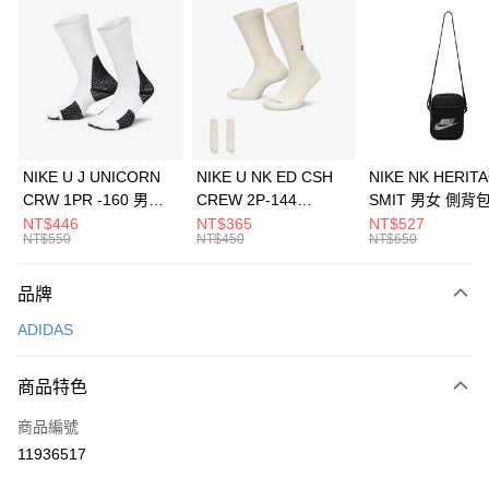
信用卡分期付款
3 期 0 利率 每期
NT$496
21家銀行
合作金庫商業銀行
第一商業銀行
LINE Pay
華南商業銀行
彰化商業銀行
Apple Pay
上海商業儲蓄銀行
台北富邦商業銀行
國泰世華商業銀行
兆豐國際商業銀行
悠遊付
臺灣中小企業銀行
台中商業銀行
NIKE U J UNICORN
NIKE U NK ED CSH
NIKE NK HERIT
匯豐（台灣）商業銀行
華泰商業銀行
CRW 1PR -160 男女
CREW 2P-144
SMIT 男女 側背
全盈+PAY
聯邦商業銀行
遠東國際商業銀行
中統襪 FZ3393100
EMBRDY 男女 短統襪
BA5871010
NT$446
NT$365
NT$527
元大商業銀行
永豐商業銀行
NT$550
NT$450
NT$650
AFTEE先享後付
FZ3073133
玉山商業銀行
星展（台灣）商業銀行
相關說明
台新國際商業銀行
中國信託商業銀行
品牌
【關於「AFTEE先享後付」】
台灣樂天信用卡公司
AFTEE先享後付是「在收到商品之後才付款」的支付方式。 讓您購物簡單
運送方式
ADIDAS
便利好安心！
１．簡單：不需註冊會員、不需綁卡、不需儲值。
7-11取貨(快速到店)
２．便利：只要手機號碼，簡訊認證，即可結帳。
商品特色
每筆NT$100，滿NT$1,500(含以上)免運費
３．安心：先確認商品／服務後，再付款。
商品編號
宅配
【「AFTEE先享後付」結帳流程】
１．於結帳方式選擇「AFTEE先享後付」後，將跳轉至「AFTEE先享後付」
11936517
每筆NT$100，滿NT$1,500(含以上)免運費
結帳頁面，進行簡訊認證並確認金額後，即可完成結帳。