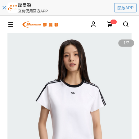
摩曼頓
開啟APP
立刻使用官方APP
0
1
/
7