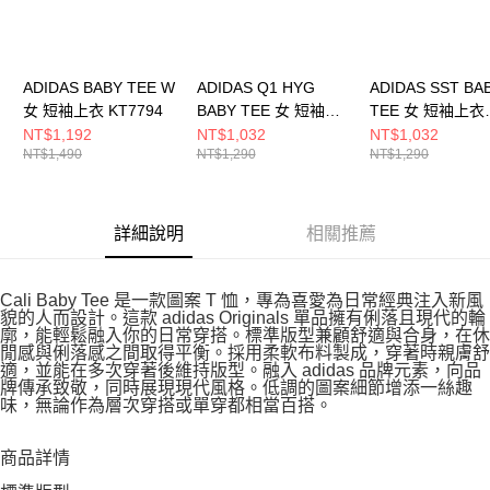
ADIDAS BABY TEE W
ADIDAS Q1 HYG
ADIDAS SST BA
女 短袖上衣 KT7794
BABY TEE 女 短袖上
TEE 女 短袖上衣
衣 KC7676
KS4705
NT$1,192
NT$1,032
NT$1,032
NT$1,490
NT$1,290
NT$1,290
詳細說明
相關推薦
Cali Baby Tee 是一款圖案 T 恤，專為喜愛為日常經典注入新風
貌的人而設計。這款 adidas Originals 單品擁有俐落且現代的輪
廓，能輕鬆融入你的日常穿搭。標準版型兼顧舒適與合身，在休
閒感與俐落感之間取得平衡。採用柔軟布料製成，穿著時親膚舒
適，並能在多次穿著後維持版型。融入 adidas 品牌元素，向品
牌傳承致敬，同時展現現代風格。低調的圖案細節增添一絲趣
味，無論作為層次穿搭或單穿都相當百搭。
商品詳情