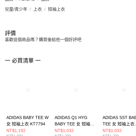
兒童/青少年
上衣
短袖上衣
評價
喜歡這個商品嗎？購買後給他一個好評吧
一 必買清單 一
ADIDAS BABY TEE W
ADIDAS Q1 HYG
ADIDAS SST BA
女 短袖上衣 KT7794
BABY TEE 女 短袖上
TEE 女 短袖上衣
衣 KC7676
KS4705
NT$1,192
NT$1,032
NT$1,032