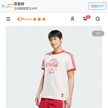
摩曼頓
開啟APP
立刻使用官方APP
0
1
/
6