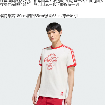
經典運動風格配復古檔案圖案，讓這款T恤別具一格。擁抱兩大
標誌性品牌的融合，與adidas一起，慶祝每一刻。
模特身高189cm/胸圍85cm/腰圍68cm/穿著尺寸L