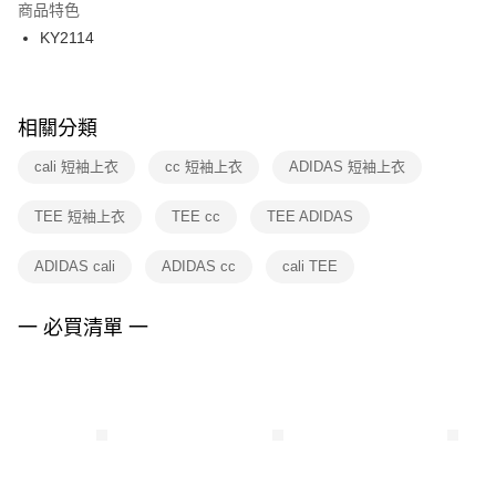
２．訂單成立數日內，您將收到繳費通知簡訊。
商品特色
付款後門市自取
３．收到繳費通知簡訊後14天內，點擊此簡訊中的連結，可透過四大超商／
KY2114
每筆NT$100，滿NT$1,500(含以上)免運費
ATM／網路銀行／等多元方式進行付款，方視為交易完成。
※ 請注意：結帳手續完成當下不需立刻繳費，但若您需要取消訂單，請聯絡
購買商品的店家。未經商家同意取消之訂單仍視為有效，需透過AFTEE先享
後付繳納相關費用。
※ 交易是否成功請以「AFTEE先享後付 」之結帳頁面顯示為準，若有關於
相關分類
是否繳費成功／繳費後需取消欲退款等相關疑問，請聯繫「AFTEE先享後付
客戶支援中心」
https://netprotections.freshdesk.com/support/home
cali 短袖上衣
cc 短袖上衣
ADIDAS 短袖上衣
【注意事項】
TEE 短袖上衣
TEE cc
TEE ADIDAS
１．透過由恩沛科技股份有限公司提供之「AFTEE先享後付」服務完成之交
易，需依本服務之必要範圍內提供個人資料，並將交易相關給付款項請求債
權轉讓予恩沛科技股份有限公司。
ADIDAS cali
ADIDAS cc
cali TEE
２．關於個人資料處理事宜，請瀏覽以下網址：
https://aftee.tw/terms/#terms3
３．未成年的使用者請事先徵得法定代理人或監護人之同意方可使用
一 必買清單 一
「AFTEE先享後付」，若未經同意申辦者引起之損失，本公司不負相關責
任。
４．使用「AFTEE先享後付」時，將依據個別帳號之用戶狀況，依本公司即
時審查核予不同之上限額度；若仍有額度不足之情形，本公司將視審查結果
請求用戶進行身份認證。
５．嚴禁一人註冊多個帳號或使用他人資訊註冊。若發現惡意使用之情形，
恩沛科技股份有限公司將有權停止該用戶之使用額度並採取法律行動。