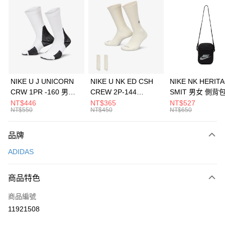
信用卡分期付款
3 期 0 利率 每期
NT$563
21家銀行
合作金庫商業銀行
第一商業銀行
LINE Pay
華南商業銀行
彰化商業銀行
Apple Pay
上海商業儲蓄銀行
台北富邦商業銀行
國泰世華商業銀行
兆豐國際商業銀行
悠遊付
臺灣中小企業銀行
台中商業銀行
NIKE U J UNICORN
NIKE U NK ED CSH
NIKE NK HERIT
匯豐（台灣）商業銀行
華泰商業銀行
CRW 1PR -160 男女
CREW 2P-144
SMIT 男女 側背
全盈+PAY
聯邦商業銀行
遠東國際商業銀行
中統襪 FZ3393100
EMBRDY 男女 短統襪
BA5871010
NT$446
NT$365
NT$527
元大商業銀行
永豐商業銀行
NT$550
NT$450
NT$650
AFTEE先享後付
FZ3073133
玉山商業銀行
星展（台灣）商業銀行
相關說明
台新國際商業銀行
中國信託商業銀行
品牌
【關於「AFTEE先享後付」】
台灣樂天信用卡公司
AFTEE先享後付是「在收到商品之後才付款」的支付方式。 讓您購物簡單
運送方式
ADIDAS
便利好安心！
１．簡單：不需註冊會員、不需綁卡、不需儲值。
7-11取貨(快速到店)
２．便利：只要手機號碼，簡訊認證，即可結帳。
商品特色
每筆NT$100，滿NT$1,500(含以上)免運費
３．安心：先確認商品／服務後，再付款。
商品編號
宅配
【「AFTEE先享後付」結帳流程】
１．於結帳方式選擇「AFTEE先享後付」後，將跳轉至「AFTEE先享後付」
11921508
每筆NT$100，滿NT$1,500(含以上)免運費
結帳頁面，進行簡訊認證並確認金額後，即可完成結帳。