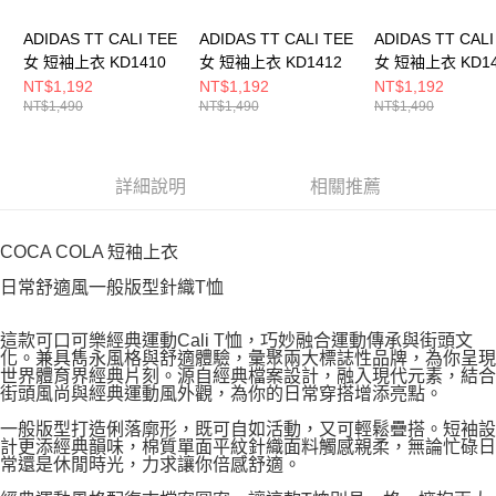
ADIDAS TT CALI TEE
ADIDAS TT CALI TEE
ADIDAS TT CALI
女 短袖上衣 KD1410
女 短袖上衣 KD1412
女 短袖上衣 KD14
NT$1,192
NT$1,192
NT$1,192
NT$1,490
NT$1,490
NT$1,490
詳細說明
相關推薦
COCA COLA 短袖上衣
日常舒適風一般版型針織T恤
這款可口可樂經典運動Cali T恤，巧妙融合運動傳承與街頭文
化。兼具雋永風格與舒適體驗，彙聚兩大標誌性品牌，為你呈現
世界體育界經典片刻。源自經典檔案設計，融入現代元素，結合
街頭風尚與經典運動風外觀，為你的日常穿搭增添亮點。
一般版型打造俐落廓形，既可自如活動，又可輕鬆疊搭。短袖設
計更添經典韻味，棉質單面平紋針織面料觸感親柔，無論忙碌日
常還是休閒時光，力求讓你倍感舒適。