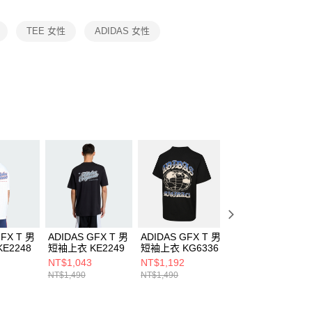
項】
恩沛科技股份有限公司提供之「AFTEE先享後付」服務完成之
TEE 女性
ADIDAS 女性
依本服務之必要範圍內提供個人資料，並將交易相關給付款項請
讓予恩沛科技股份有限公司。
個人資料處理事宜，請瀏覽以下網址：
ee.tw/terms/#terms3
年的使用者請事先徵得法定代理人或監護人之同意方可使用
E先享後付」，若未經同意申辦者引起之損失，本公司不負相關責
AFTEE先享後付」時，將依據個別帳號之用戶狀況，依本公司
核予不同之上限額度；若仍有額度不足之情形，本公司將視審查
用戶進行身份認證。
一人註冊多個帳號或使用他人資訊註冊。若發現惡意使用之情
科技股份有限公司將有權停止該用戶之使用額度並採取法律行
GFX T 男
ADIDAS GFX T 男
ADIDAS GFX T 男
ADIDAS SC GFX
E2248
短袖上衣 KE2249
短袖上衣 KG6336
S TEE W2 女 短
上衣 JM8007
NT$1,043
NT$1,192
NT$1,043
NT$1,490
NT$1,490
NT$1,490