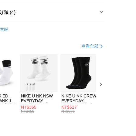
台灣）商業銀行
華泰商業銀行
業銀行
遠東國際商業銀行
類 (4)
業銀行
永豐商業銀行
享後付
業銀行
星展（台灣）商業銀行
IDAS
服飾
客服
際商業銀行
中國信託商業銀行
FTEE先享後付」】
年
上衣
短袖上衣
天信用卡公司
先享後付是「在收到商品之後才付款」的支付方式。 讓您購物簡單
心！
休閒戶外
服飾
查看全部
：不需註冊會員、不需綁卡、不需儲值。
：只要手機號碼，簡訊認證，即可結帳。
清爽穿搭｜短袖上衣4折起
(快速到店)
：先確認商品／服務後，再付款。
00，滿NT$1,500(含以上)免運費
EE先享後付」結帳流程】
方式選擇「AFTEE先享後付」後，將跳轉至「AFTEE先享後
頁面，進行簡訊認證並確認金額後，即可完成結帳。
00，滿NT$1,500(含以上)免運費
成立數日內，您將收到繳費通知簡訊。
費通知簡訊後14天內，點擊此簡訊中的連結，可透過四大超商
市自取
K ED
NIKE U NK NSW
NIKE U NK CREW
NIKE U NK
網路銀行／等多元方式進行付款，方視為交易完成。
ANK 1P
EVERYDAY
EVERYDAY
EVERYDAY LTW
00，滿NT$1,500(含以上)免運費
：結帳手續完成當下不需立刻繳費，但若您需要取消訂單，請聯
 男 中統
ESSENTIAL CR
BBALL 3PR 男女
ANKLE 3PR 男女
NT$365
NT$527
NT$365
的店家。未經商家同意取消之訂單仍視為有效，需透過AFTEE
8104
男女 短統襪
長統襪
踝襪 SX7677010
NT$450
NT$650
NT$450
繳納相關費用。
DX5089103
DA2123010
否成功請以「AFTEE先享後付 」之結帳頁面顯示為準，若有關於
功／繳費後需取消欲退款等相關疑問，請聯繫「AFTEE先享後
援中心」
https://netprotections.freshdesk.com/support/home