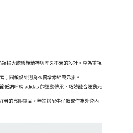
la 的聯名作品頌揚大膽樂觀精神與歷久不衰的設計。專為重視
著；圓領設計則為衣櫥增添經典元素。
調呼應 adidas 的運動傳承，巧妙融合運動元
士與休閒愛好者的亮眼單品。無論搭配牛仔褲或作為外套內