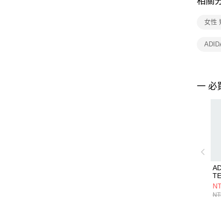
相關
女性
ADID
一 必
AD
T
JC
NT
NT