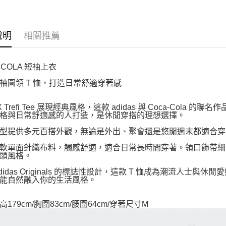
說明
相關推薦
 COLA 短袖上衣
袖圓領 T 恤，打造日常舒適穿著感
X Trefi Tee 展現經典風格，這款 adidas 與 Coca-Co
格與日常舒適感的人打造，是休閒穿搭的理想選擇。
型提供多元百搭外觀，無論是外出、聚會還是悠閒週末都適合穿
軟單面針織布料，觸感舒適，適合日常長時間穿著。領口飾帶細節低
頭風格。
adidas Originals 的標誌性設計，這款 T 恤成為潮流人
能自然融入你的生活風格。
179cm/胸圍83cm/腰圍64cm/穿著尺寸M