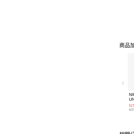
商品加
NI
U
1P
NT
統
NT