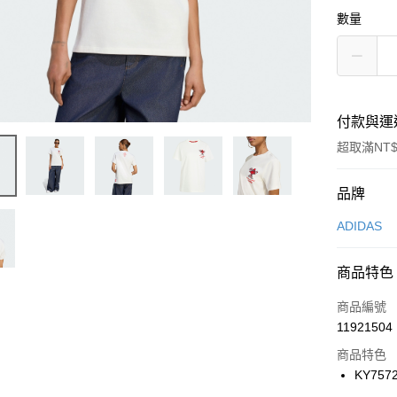
數量
付款與運
超取滿NT$
付款方式
品牌
信用卡一
ADIDAS
信用卡分
商品特色
3 期 
商品編號
合作金
LINE Pay
11921504
華南商
Apple Pay
上海商
商品特色
國泰世
KY757
悠遊付
臺灣中