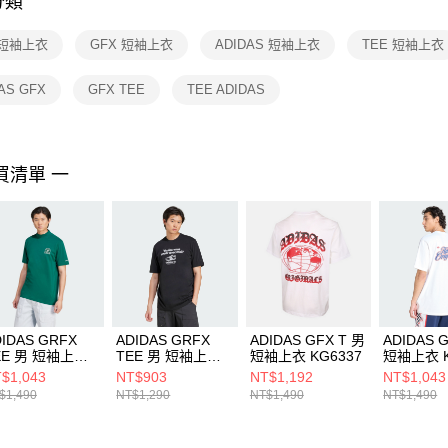
分類
【注意事
１．透過由
 短袖上衣
GFX 短袖上衣
ADIDAS 短袖上衣
TEE 短袖上衣
交易，需
求債權轉
２．關於
AS GFX
GFX TEE
TEE ADIDAS
https://aft
３．未成
「AFTE
任。
買清單 一
４．使用「
即時審查
結果請求
５．嚴禁
形，恩沛
動。
IDAS GRFX
ADIDAS GRFX
ADIDAS GFX T 男
ADIDAS 
EE 男 短袖上衣
TEE 男 短袖上衣
短袖上衣 KG6337
短袖上衣 K
8368
JC8366
$1,043
NT$903
NT$1,192
NT$1,043
$1,490
NT$1,290
NT$1,490
NT$1,490