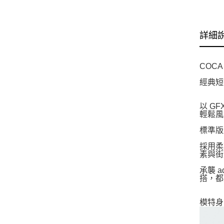
詳細
COCA
經典短
以 GF
輕鬆風
標準版
採用柔
素與街
承襲 
搭，都
模特身高