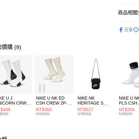
匯豐（
全盈+PAY
聯邦商
商品相關分
元大商
AFTEE先
玉山商
品牌
AD
相關說明
分享
台新國
【關於「A
兒童/青少
台灣樂
AFTEE
便利好安
運動類型
運送方式
價購 (9)
１．簡單
２．便利
促銷活動
7-11取貨
３．安心
每筆NT$1
【「AFT
宅配
１．於結帳
付」結帳
每筆NT$1
２．訂單
３．收到繳
付款後門
KE U J
NIKE U NK ED
NIKE NK
NIKE U N
／ATM／
NICORN CRW
CSH CREW 2P-
HERITAGE S
PLS CSH 
每筆NT$1
※ 請注意
R -160 男女 中
144 EMBRDY 男
SMIT 男女 側背包
144 DBL
$446
NT$365
NT$527
NT$284
絡購買商品
襪 FZ3393100
女 短統襪
BA5871010
襪 DH405
$550
NT$450
NT$650
NT$350
先享後付
FZ3073133
※ 交易是
是否繳費成
付客戶支