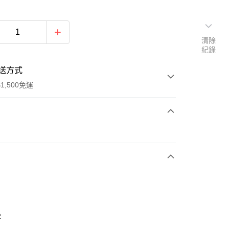
清除
紀錄
送方式
1,500免運
次付款
期付款
0 利率 每期
NT$563
21家銀行
庫商業銀行
第一商業銀行
業銀行
彰化商業銀行
業儲蓄銀行
台北富邦商業銀行
華商業銀行
兆豐國際商業銀行
2
小企業銀行
台中商業銀行