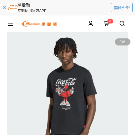
摩曼頓
開啟APP
立刻使用官方APP
0
1
/
6