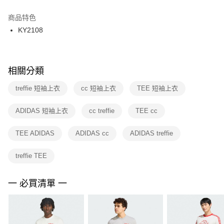
結帳頁面，進行簡訊認證並確認金額後，即可完成結帳。
２．訂單成立數日內，您將收到繳費通知簡訊。
商品特色
付款後門市自取
３．收到繳費通知簡訊後14天內，點擊此簡訊中的連結，可透過四大超商／
KY2108
每筆NT$100，滿NT$1,500(含以上)免運費
ATM／網路銀行／等多元方式進行付款，方視為交易完成。
※ 請注意：結帳手續完成當下不需立刻繳費，但若您需要取消訂單，請聯絡
購買商品的店家。未經商家同意取消之訂單仍視為有效，需透過AFTEE先享
後付繳納相關費用。
※ 交易是否成功請以「AFTEE先享後付 」之結帳頁面顯示為準，若有關於
相關分類
是否繳費成功／繳費後需取消欲退款等相關疑問，請聯繫「AFTEE先享後付
客戶支援中心」
https://netprotections.freshdesk.com/support/home
treffie 短袖上衣
cc 短袖上衣
TEE 短袖上衣
【注意事項】
ADIDAS 短袖上衣
cc treffie
TEE cc
１．透過由恩沛科技股份有限公司提供之「AFTEE先享後付」服務完成之交
易，需依本服務之必要範圍內提供個人資料，並將交易相關給付款項請求債
權轉讓予恩沛科技股份有限公司。
TEE ADIDAS
ADIDAS cc
ADIDAS treffie
２．關於個人資料處理事宜，請瀏覽以下網址：
https://aftee.tw/terms/#terms3
treffie TEE
３．未成年的使用者請事先徵得法定代理人或監護人之同意方可使用
「AFTEE先享後付」，若未經同意申辦者引起之損失，本公司不負相關責
任。
一 必買清單 一
４．使用「AFTEE先享後付」時，將依據個別帳號之用戶狀況，依本公司即
時審查核予不同之上限額度；若仍有額度不足之情形，本公司將視審查結果
請求用戶進行身份認證。
５．嚴禁一人註冊多個帳號或使用他人資訊註冊。若發現惡意使用之情形，
恩沛科技股份有限公司將有權停止該用戶之使用額度並採取法律行動。