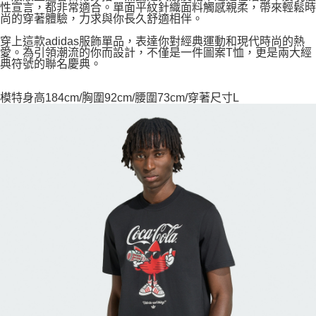
性宣言，都非常適合。單面平紋針織面料觸感親柔，帶來輕鬆時
尚的穿著體驗，力求與你長久舒適相伴。
穿上這款adidas服飾單品，表達你對經典運動和現代時尚的熱
愛。為引領潮流的你而設計，不僅是一件圖案T恤，更是兩大經
典符號的聯名慶典。
模特身高184cm/胸圍92cm/腰圍73cm/穿著尺寸L