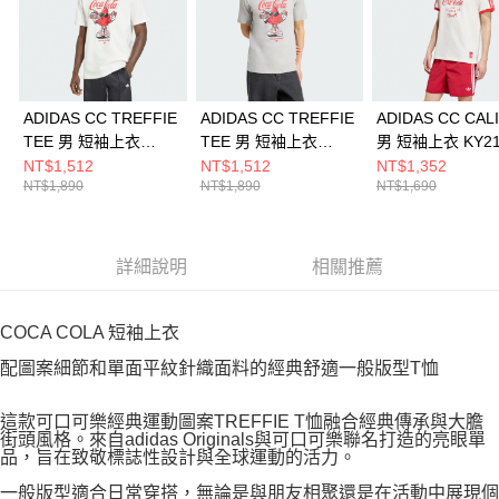
ADIDAS CC TREFFIE
ADIDAS CC TREFFIE
ADIDAS CC CALI
TEE 男 短袖上衣
TEE 男 短袖上衣
男 短袖上衣 KY21
KY2109
KY2107
NT$1,512
NT$1,512
NT$1,352
NT$1,890
NT$1,890
NT$1,690
詳細說明
相關推薦
COCA COLA 短袖上衣
配圖案細節和單面平紋針織面料的經典舒適一般版型T恤
這款可口可樂經典運動圖案TREFFIE T恤融合經典傳承與大膽
街頭風格。來自adidas Originals與可口可樂聯名打造的亮眼單
品，旨在致敬標誌性設計與全球運動的活力。
一般版型適合日常穿搭，無論是與朋友相聚還是在活動中展現個