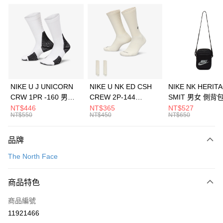
信用卡分期付款
3 期 0 利率 每期
NT$1,626
21家銀行
合作金庫商業銀行
第一商業銀行
LINE Pay
華南商業銀行
彰化商業銀行
Apple Pay
上海商業儲蓄銀行
台北富邦商業銀行
國泰世華商業銀行
兆豐國際商業銀行
悠遊付
臺灣中小企業銀行
台中商業銀行
NIKE U J UNICORN
NIKE U NK ED CSH
NIKE NK HERIT
匯豐（台灣）商業銀行
華泰商業銀行
CRW 1PR -160 男女
CREW 2P-144
SMIT 男女 側背
全盈+PAY
聯邦商業銀行
遠東國際商業銀行
中統襪 FZ3393100
EMBRDY 男女 短統襪
BA5871010
NT$446
NT$365
NT$527
元大商業銀行
永豐商業銀行
NT$550
NT$450
NT$650
AFTEE先享後付
FZ3073133
玉山商業銀行
星展（台灣）商業銀行
相關說明
台新國際商業銀行
中國信託商業銀行
品牌
【關於「AFTEE先享後付」】
台灣樂天信用卡公司
AFTEE先享後付是「在收到商品之後才付款」的支付方式。 讓您購物簡單
運送方式
The North Face
便利好安心！
１．簡單：不需註冊會員、不需綁卡、不需儲值。
7-11取貨(快速到店)
２．便利：只要手機號碼，簡訊認證，即可結帳。
商品特色
每筆NT$100，滿NT$1,500(含以上)免運費
３．安心：先確認商品／服務後，再付款。
商品編號
宅配
【「AFTEE先享後付」結帳流程】
１．於結帳方式選擇「AFTEE先享後付」後，將跳轉至「AFTEE先享後付」
11921466
每筆NT$100，滿NT$1,500(含以上)免運費
結帳頁面，進行簡訊認證並確認金額後，即可完成結帳。