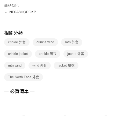
２．訂單成立數日內，您將收到繳費通知簡訊。
商品特色
付款後門市自取
３．收到繳費通知簡訊後14天內，點擊此簡訊中的連結，可透過四大超商／
NF0A8HQFGKP
每筆NT$100，滿NT$1,500(含以上)免運費
ATM／網路銀行／等多元方式進行付款，方視為交易完成。
※ 請注意：結帳手續完成當下不需立刻繳費，但若您需要取消訂單，請聯絡
購買商品的店家。未經商家同意取消之訂單仍視為有效，需透過AFTEE先享
後付繳納相關費用。
※ 交易是否成功請以「AFTEE先享後付 」之結帳頁面顯示為準，若有關於
相關分類
是否繳費成功／繳費後需取消欲退款等相關疑問，請聯繫「AFTEE先享後付
客戶支援中心」
https://netprotections.freshdesk.com/support/home
crinkle 外套
crinkle wind
mtn 外套
【注意事項】
crinkle jacket
crinkle 風衣
jacket 外套
１．透過由恩沛科技股份有限公司提供之「AFTEE先享後付」服務完成之交
易，需依本服務之必要範圍內提供個人資料，並將交易相關給付款項請求債
權轉讓予恩沛科技股份有限公司。
mtn wind
wind 外套
jacket 風衣
２．關於個人資料處理事宜，請瀏覽以下網址：
https://aftee.tw/terms/#terms3
The North Face 外套
３．未成年的使用者請事先徵得法定代理人或監護人之同意方可使用
「AFTEE先享後付」，若未經同意申辦者引起之損失，本公司不負相關責
任。
一 必買清單 一
４．使用「AFTEE先享後付」時，將依據個別帳號之用戶狀況，依本公司即
時審查核予不同之上限額度；若仍有額度不足之情形，本公司將視審查結果
請求用戶進行身份認證。
５．嚴禁一人註冊多個帳號或使用他人資訊註冊。若發現惡意使用之情形，
恩沛科技股份有限公司將有權停止該用戶之使用額度並採取法律行動。