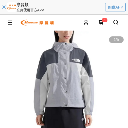
摩曼頓
開啟APP
立刻使用官方APP
0
1
/
5