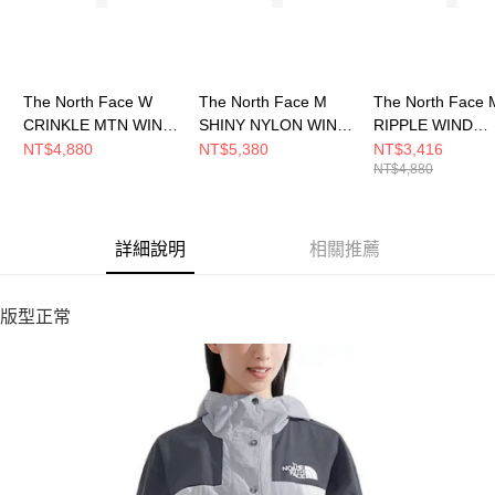
The North Face W
The North Face M
The North Face 
CRINKLE MTN WIND
SHINY NYLON WIND
RIPPLE WIND
JACKET? - AP 女 風衣
JACKET - AP 男 風衣
JACKET - AP 男
NT$4,880
NT$5,380
NT$3,416
NT$4,880
外套 NF0A8HQFL9Y
外套 NF0A8FZQ0UZ
外套 NF0A8G7G
詳細說明
相關推薦
版型正常