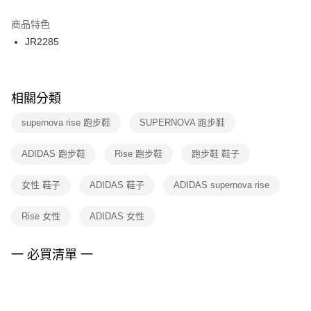
結帳頁面，進行簡訊認證並確認金額後，即可完成結帳。
２．訂單成立數日內，您將收到繳費通知簡訊。
商品特色
付款後門市自取
３．收到繳費通知簡訊後14天內，點擊此簡訊中的連結，可透過四大超商／
JR2285
每筆NT$100，滿NT$1,500(含以上)免運費
ATM／網路銀行／等多元方式進行付款，方視為交易完成。
※ 請注意：結帳手續完成當下不需立刻繳費，但若您需要取消訂單，請聯絡
購買商品的店家。未經商家同意取消之訂單仍視為有效，需透過AFTEE先享
後付繳納相關費用。
※ 交易是否成功請以「AFTEE先享後付 」之結帳頁面顯示為準，若有關於
相關分類
是否繳費成功／繳費後需取消欲退款等相關疑問，請聯繫「AFTEE先享後付
客戶支援中心」
https://netprotections.freshdesk.com/support/home
supernova rise 跑步鞋
SUPERNOVA 跑步鞋
【注意事項】
ADIDAS 跑步鞋
Rise 跑步鞋
跑步鞋 鞋子
１．透過由恩沛科技股份有限公司提供之「AFTEE先享後付」服務完成之交
易，需依本服務之必要範圍內提供個人資料，並將交易相關給付款項請求債
權轉讓予恩沛科技股份有限公司。
女性 鞋子
ADIDAS 鞋子
ADIDAS supernova rise
２．關於個人資料處理事宜，請瀏覽以下網址：
https://aftee.tw/terms/#terms3
Rise 女性
ADIDAS 女性
３．未成年的使用者請事先徵得法定代理人或監護人之同意方可使用
「AFTEE先享後付」，若未經同意申辦者引起之損失，本公司不負相關責
任。
一 必買清單 一
４．使用「AFTEE先享後付」時，將依據個別帳號之用戶狀況，依本公司即
時審查核予不同之上限額度；若仍有額度不足之情形，本公司將視審查結果
請求用戶進行身份認證。
５．嚴禁一人註冊多個帳號或使用他人資訊註冊。若發現惡意使用之情形，
恩沛科技股份有限公司將有權停止該用戶之使用額度並採取法律行動。