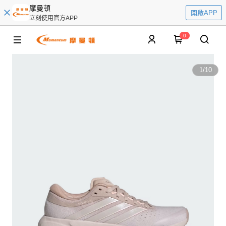
摩曼頓
開啟APP
立刻使用官方APP
0
1
/
10