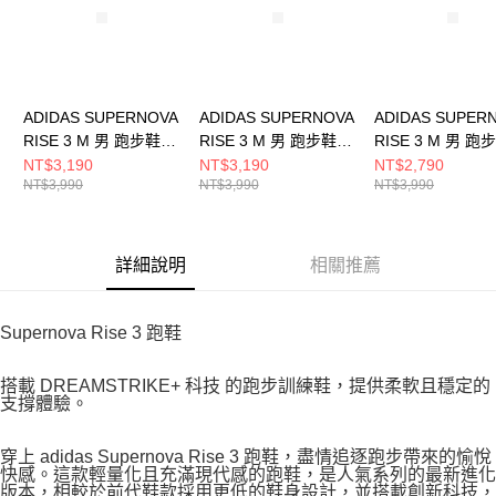
ADIDAS SUPERNOVA
ADIDAS SUPERNOVA
ADIDAS SUPER
RISE 3 M 男 跑步鞋
RISE 3 M 男 跑步鞋
RISE 3 M 男 跑
KK1202
KI3616
JP8673
NT$3,190
NT$3,190
NT$2,790
NT$3,990
NT$3,990
NT$3,990
詳細說明
相關推薦
Supernova Rise 3 跑鞋
搭載 DREAMSTRIKE+ 科技 的跑步訓練鞋，提供柔軟且穩定的
支撐體驗。
穿上 adidas Supernova Rise 3 跑鞋，盡情追逐跑步帶來的愉悅
快感。這款輕量化且充滿現代感的跑鞋，是人氣系列的最新進化
版本，相較於前代鞋款採用更低的鞋身設計，並搭載創新科技，