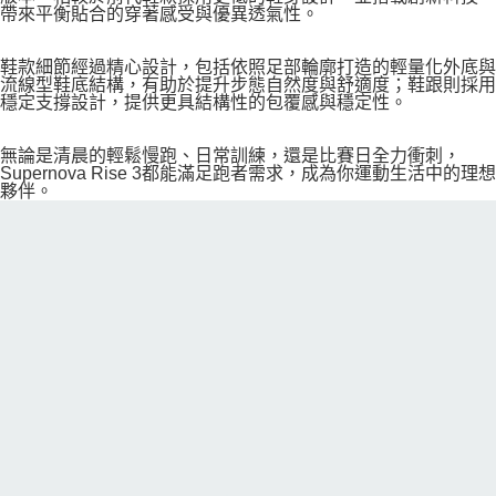
帶來平衡貼合的穿著感受與優異透氣性。
鞋款細節經過精心設計，包括依照足部輪廓打造的輕量化外底與
流線型鞋底結構，有助於提升步態自然度與舒適度；鞋跟則採用
穩定支撐設計，提供更具結構性的包覆感與穩定性。
無論是清晨的輕鬆慢跑、日常訓練，還是比賽日全力衝刺，
Supernova Rise 3都能滿足跑者需求，成為你運動生活中的理想
夥伴。