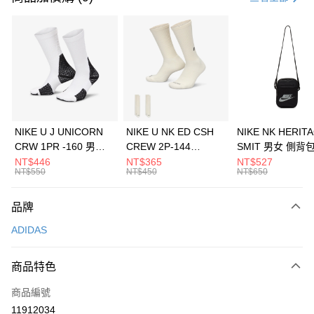
信用卡分期付款
3 期 0 利率 每期
NT$1,330
21家銀行
合作金庫商業銀行
第一商業銀行
LINE Pay
華南商業銀行
彰化商業銀行
Apple Pay
上海商業儲蓄銀行
台北富邦商業銀行
國泰世華商業銀行
兆豐國際商業銀行
悠遊付
臺灣中小企業銀行
台中商業銀行
NIKE U J UNICORN
NIKE U NK ED CSH
NIKE NK HERIT
匯豐（台灣）商業銀行
華泰商業銀行
CRW 1PR -160 男女
CREW 2P-144
SMIT 男女 側背
全盈+PAY
聯邦商業銀行
遠東國際商業銀行
中統襪 FZ3393100
EMBRDY 男女 短統襪
BA5871010
NT$446
NT$365
NT$527
元大商業銀行
永豐商業銀行
NT$550
NT$450
NT$650
AFTEE先享後付
FZ3073133
玉山商業銀行
星展（台灣）商業銀行
相關說明
台新國際商業銀行
中國信託商業銀行
品牌
【關於「AFTEE先享後付」】
台灣樂天信用卡公司
AFTEE先享後付是「在收到商品之後才付款」的支付方式。 讓您購物簡單
運送方式
ADIDAS
便利好安心！
１．簡單：不需註冊會員、不需綁卡、不需儲值。
7-11取貨(快速到店)
２．便利：只要手機號碼，簡訊認證，即可結帳。
商品特色
每筆NT$100，滿NT$1,500(含以上)免運費
３．安心：先確認商品／服務後，再付款。
商品編號
宅配
【「AFTEE先享後付」結帳流程】
１．於結帳方式選擇「AFTEE先享後付」後，將跳轉至「AFTEE先享後付」
11912034
每筆NT$100，滿NT$1,500(含以上)免運費