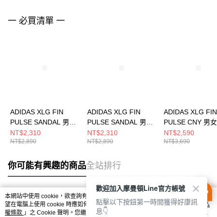
一 必買清單 一
ADIDAS XLG FIN
ADIDAS XLG FIN
ADIDAS XLG FIN
PULSE SANDAL 男女
PULSE SANDAL 男女
PULSE CNY 男
包頭涼鞋 LA1995
包頭涼鞋 LA1993
鞋 KI1846
NT$2,310
NT$2,310
NT$2,590
NT$2,890
NT$2,890
NT$3,690
你可能有興趣的商品
全站排行
歡迎加入摩曼頓Line官方帳號
本網站中使用 cookie，欲查詢有關本網站使用 cookie 方式之詳情，及若您不希
點擊以下按鈕第一時間獲得好康訊
熱門標籤
望在電腦上使用 cookie 時應如何變更電腦的 cookie 設定，請參閱本網站「
隱私
息👇
權條款
」之 Cookie 聲明。您繼續使用本網站即表示您同意本公司得按本網站使