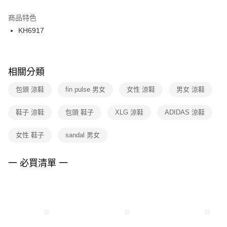
結帳頁面，進行簡訊認證並確認金額後，即可完成結帳。
２．訂單成立數日內，您將收到繳費通知簡訊。
商品特色
付款後門市自取
３．收到繳費通知簡訊後14天內，點擊此簡訊中的連結，可透過四大超商／
KH6917
每筆NT$100，滿NT$1,500(含以上)免運費
ATM／網路銀行／等多元方式進行付款，方視為交易完成。
※ 請注意：結帳手續完成當下不需立刻繳費，但若您需要取消訂單，請聯絡
購買商品的店家。未經商家同意取消之訂單仍視為有效，需透過AFTEE先享
後付繳納相關費用。
※ 交易是否成功請以「AFTEE先享後付 」之結帳頁面顯示為準，若有關於
相關分類
是否繳費成功／繳費後需取消欲退款等相關疑問，請聯繫「AFTEE先享後付
客戶支援中心」
https://netprotections.freshdesk.com/support/home
包頭 涼鞋
fin pulse 男女
女性 涼鞋
男女 涼鞋
【注意事項】
鞋子 涼鞋
包頭 鞋子
XLG 涼鞋
ADIDAS 涼鞋
１．透過由恩沛科技股份有限公司提供之「AFTEE先享後付」服務完成之交
易，需依本服務之必要範圍內提供個人資料，並將交易相關給付款項請求債
權轉讓予恩沛科技股份有限公司。
女性 鞋子
sandal 男女
２．關於個人資料處理事宜，請瀏覽以下網址：
https://aftee.tw/terms/#terms3
３．未成年的使用者請事先徵得法定代理人或監護人之同意方可使用
一 必買清單 一
「AFTEE先享後付」，若未經同意申辦者引起之損失，本公司不負相關責
任。
４．使用「AFTEE先享後付」時，將依據個別帳號之用戶狀況，依本公司即
時審查核予不同之上限額度；若仍有額度不足之情形，本公司將視審查結果
請求用戶進行身份認證。
５．嚴禁一人註冊多個帳號或使用他人資訊註冊。若發現惡意使用之情形，
恩沛科技股份有限公司將有權停止該用戶之使用額度並採取法律行動。