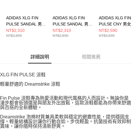
ADIDAS XLG FIN
ADIDAS XLG FIN
ADIDAS XLG FIN
PULSE SANDAL 男女
PULSE SANDAL 男女
PULSE CNY 男
包頭涼鞋 LA1995
包頭涼鞋 LA1993
鞋 KI1846
NT$2,310
NT$2,310
NT$2,590
NT$2,890
NT$2,890
NT$3,690
詳細說明
相關推薦
XLG FIN PULSE 涼鞋
輕量舒適的 Dreamstrike 涼鞋
Fin Pulse 涼鞋專為熱愛活動和現代風格的人而設計。無論你是
漫步都會街頭還是與朋友外出放鬆，這款涼鞋都能為你帶來舒適
與百搭的全新體驗。
Dreamstrike 泡棉材質兼具柔軟與穩定的避震性能，提供穩固支
撐。輕量結構設計讓你行動自如，步伐輕盈。抗菌技術有效抑制
異味，讓你隨時保持清新舒爽。