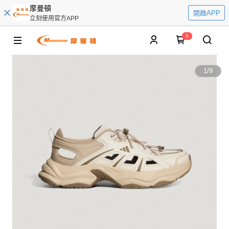
摩曼頓
開啟APP
立刻使用官方APP
0
1
/
9