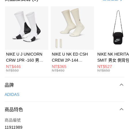
信用卡分期付款
3 期 0 利率 每期
NT$963
21家銀行
合作金庫商業銀行
第一商業銀行
LINE Pay
華南商業銀行
彰化商業銀行
Apple Pay
上海商業儲蓄銀行
台北富邦商業銀行
國泰世華商業銀行
兆豐國際商業銀行
悠遊付
臺灣中小企業銀行
台中商業銀行
NIKE U J UNICORN
NIKE U NK ED CSH
NIKE NK HERIT
匯豐（台灣）商業銀行
華泰商業銀行
CRW 1PR -160 男女
CREW 2P-144
SMIT 男女 側背
全盈+PAY
聯邦商業銀行
遠東國際商業銀行
中統襪 FZ3393100
EMBRDY 男女 短統襪
BA5871010
NT$446
NT$365
NT$527
元大商業銀行
永豐商業銀行
NT$550
NT$450
NT$650
AFTEE先享後付
FZ3073133
玉山商業銀行
星展（台灣）商業銀行
相關說明
台新國際商業銀行
中國信託商業銀行
品牌
【關於「AFTEE先享後付」】
台灣樂天信用卡公司
AFTEE先享後付是「在收到商品之後才付款」的支付方式。 讓您購物簡單
運送方式
ADIDAS
便利好安心！
１．簡單：不需註冊會員、不需綁卡、不需儲值。
7-11取貨(快速到店)
２．便利：只要手機號碼，簡訊認證，即可結帳。
商品特色
每筆NT$100，滿NT$1,500(含以上)免運費
３．安心：先確認商品／服務後，再付款。
商品編號
宅配
【「AFTEE先享後付」結帳流程】
１．於結帳方式選擇「AFTEE先享後付」後，將跳轉至「AFTEE先享後付」
11911989
每筆NT$100，滿NT$1,500(含以上)免運費