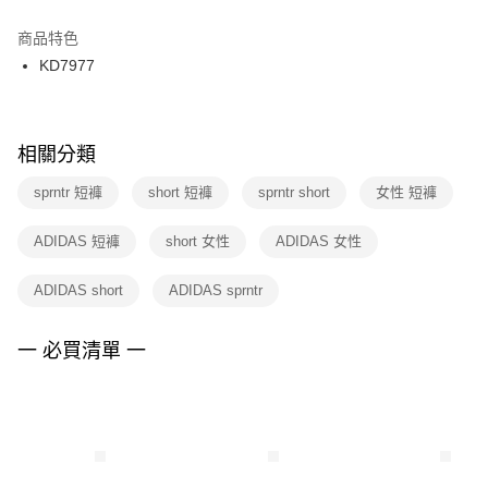
結帳頁面，進行簡訊認證並確認金額後，即可完成結帳。
２．訂單成立數日內，您將收到繳費通知簡訊。
商品特色
付款後門市自取
３．收到繳費通知簡訊後14天內，點擊此簡訊中的連結，可透過四大超商／
KD7977
每筆NT$100，滿NT$1,500(含以上)免運費
ATM／網路銀行／等多元方式進行付款，方視為交易完成。
※ 請注意：結帳手續完成當下不需立刻繳費，但若您需要取消訂單，請聯絡
購買商品的店家。未經商家同意取消之訂單仍視為有效，需透過AFTEE先享
後付繳納相關費用。
※ 交易是否成功請以「AFTEE先享後付 」之結帳頁面顯示為準，若有關於
相關分類
是否繳費成功／繳費後需取消欲退款等相關疑問，請聯繫「AFTEE先享後付
客戶支援中心」
https://netprotections.freshdesk.com/support/home
sprntr 短褲
short 短褲
sprntr short
女性 短褲
【注意事項】
ADIDAS 短褲
short 女性
ADIDAS 女性
１．透過由恩沛科技股份有限公司提供之「AFTEE先享後付」服務完成之交
易，需依本服務之必要範圍內提供個人資料，並將交易相關給付款項請求債
權轉讓予恩沛科技股份有限公司。
ADIDAS short
ADIDAS sprntr
２．關於個人資料處理事宜，請瀏覽以下網址：
https://aftee.tw/terms/#terms3
３．未成年的使用者請事先徵得法定代理人或監護人之同意方可使用
一 必買清單 一
「AFTEE先享後付」，若未經同意申辦者引起之損失，本公司不負相關責
任。
４．使用「AFTEE先享後付」時，將依據個別帳號之用戶狀況，依本公司即
時審查核予不同之上限額度；若仍有額度不足之情形，本公司將視審查結果
請求用戶進行身份認證。
５．嚴禁一人註冊多個帳號或使用他人資訊註冊。若發現惡意使用之情形，
恩沛科技股份有限公司將有權停止該用戶之使用額度並採取法律行動。