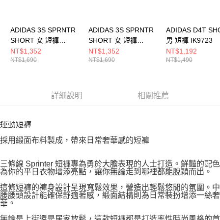
ADIDAS 3S SPRNTR
ADIDAS 3S SPRNTR
ADIDAS D4T SH
SHORT 女 短褲
SHORT 女 短褲
男 短褲 IK9723
KE7999
KC9006
NT$1,352
NT$1,352
NT$1,192
NT$1,690
NT$1,690
NT$1,490
詳細說明
相關推薦
運動短褲
採用緞面布料製成，帶來日常奢華感的短褲
三條線 Sprinter 短褲專為勇於大膽表現的人士打造。鮮豔的配色
為你的平日衣物增添亮點，讓你無論走到哪裡都能脫穎而出。
這條短褲的褲身設計呈現寬鬆效果，營造出輕鬆悠閒的氛圍。中
腰腰頭設計能確保舒適著感，緞面結構則為日常裝扮增添一絲奢
華。
無論是上街還是居家放鬆，這款短褲都是打造率性時尚風格的首