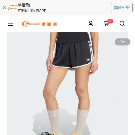
摩曼頓
開啟APP
立刻使用官方APP
0
1
/
6