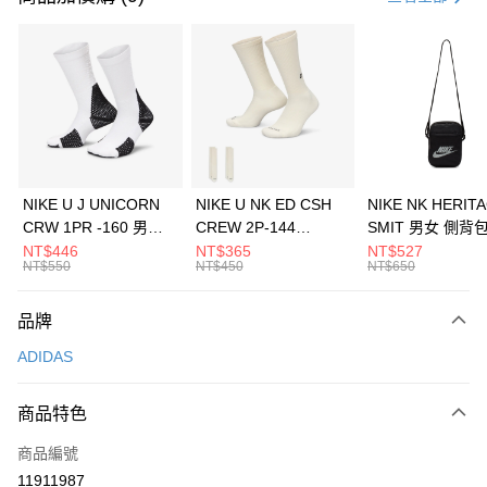
信用卡分期付款
3 期 0 利率 每期
NT$563
21家銀行
合作金庫商業銀行
第一商業銀行
LINE Pay
華南商業銀行
彰化商業銀行
Apple Pay
上海商業儲蓄銀行
台北富邦商業銀行
國泰世華商業銀行
兆豐國際商業銀行
悠遊付
臺灣中小企業銀行
台中商業銀行
NIKE U J UNICORN
NIKE U NK ED CSH
NIKE NK HERIT
匯豐（台灣）商業銀行
華泰商業銀行
CRW 1PR -160 男女
CREW 2P-144
SMIT 男女 側背
全盈+PAY
聯邦商業銀行
遠東國際商業銀行
中統襪 FZ3393100
EMBRDY 男女 短統襪
BA5871010
NT$446
NT$365
NT$527
元大商業銀行
永豐商業銀行
NT$550
NT$450
NT$650
AFTEE先享後付
FZ3073133
玉山商業銀行
星展（台灣）商業銀行
相關說明
台新國際商業銀行
中國信託商業銀行
品牌
【關於「AFTEE先享後付」】
台灣樂天信用卡公司
AFTEE先享後付是「在收到商品之後才付款」的支付方式。 讓您購物簡單
運送方式
ADIDAS
便利好安心！
１．簡單：不需註冊會員、不需綁卡、不需儲值。
7-11取貨(快速到店)
２．便利：只要手機號碼，簡訊認證，即可結帳。
商品特色
每筆NT$100，滿NT$1,500(含以上)免運費
３．安心：先確認商品／服務後，再付款。
商品編號
宅配
【「AFTEE先享後付」結帳流程】
１．於結帳方式選擇「AFTEE先享後付」後，將跳轉至「AFTEE先享後付」
11911987
每筆NT$100，滿NT$1,500(含以上)免運費