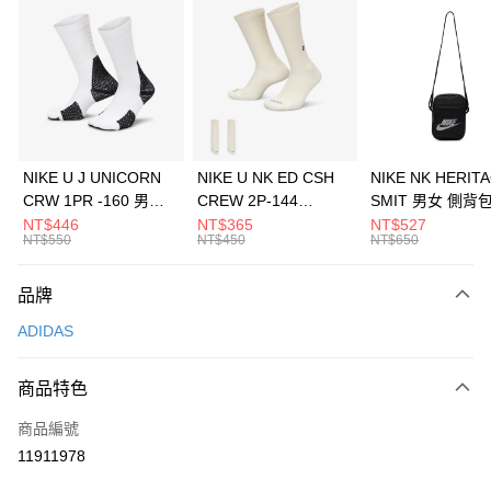
信用卡分期付款
3 期 0 利率 每期
NT$1,096
21家銀行
合作金庫商業銀行
第一商業銀行
LINE Pay
華南商業銀行
彰化商業銀行
Apple Pay
上海商業儲蓄銀行
台北富邦商業銀行
國泰世華商業銀行
兆豐國際商業銀行
悠遊付
臺灣中小企業銀行
台中商業銀行
NIKE U J UNICORN
NIKE U NK ED CSH
NIKE NK HERIT
匯豐（台灣）商業銀行
華泰商業銀行
CRW 1PR -160 男女
CREW 2P-144
SMIT 男女 側背
全盈+PAY
聯邦商業銀行
遠東國際商業銀行
中統襪 FZ3393100
EMBRDY 男女 短統襪
BA5871010
NT$446
NT$365
NT$527
元大商業銀行
永豐商業銀行
NT$550
NT$450
NT$650
AFTEE先享後付
FZ3073133
玉山商業銀行
星展（台灣）商業銀行
相關說明
台新國際商業銀行
中國信託商業銀行
品牌
【關於「AFTEE先享後付」】
台灣樂天信用卡公司
AFTEE先享後付是「在收到商品之後才付款」的支付方式。 讓您購物簡單
運送方式
ADIDAS
便利好安心！
１．簡單：不需註冊會員、不需綁卡、不需儲值。
7-11取貨(快速到店)
２．便利：只要手機號碼，簡訊認證，即可結帳。
商品特色
每筆NT$100，滿NT$1,500(含以上)免運費
３．安心：先確認商品／服務後，再付款。
商品編號
宅配
【「AFTEE先享後付」結帳流程】
１．於結帳方式選擇「AFTEE先享後付」後，將跳轉至「AFTEE先享後付」
11911978
每筆NT$100，滿NT$1,500(含以上)免運費
結帳頁面，進行簡訊認證並確認金額後，即可完成結帳。