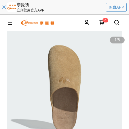
摩曼頓
開啟APP
立刻使用官方APP
0
1
/
8