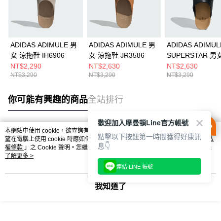
ADIDAS ADIMULE 男
ADIDAS ADIMULE 男
ADIDAS ADIMUL
女 涼拖鞋 IH6906
女 涼拖鞋 JR3586
SUPERSTAR 男
拖鞋 LC0411
NT$2,290
NT$2,630
NT$2,630
NT$3,290
NT$3,290
NT$3,290
你可能有興趣的商品
全站排行
歡迎加入摩曼頓Line官方帳號
本網站中使用 cookie，欲查詢有關本網站使用 cookie 方式之詳情，及若您不希
點擊以下按鈕第一時間獲得好康訊
熱門標籤
望在電腦上使用 cookie 時應如何變更電腦的 cookie 設定，請參閱本網站「
隱私
息👇
權條款
」之 Cookie 聲明。您繼續使用本網站即表示您同意本公司得按本網站使
用條款之 Cookie 聲明使用 cookie。
了解更多 >
連結 LINE 帳號
我知道了