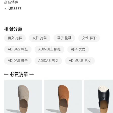
２．訂單成立數日內，您將收到繳費通知簡訊。
商品特色
付款後門市自取
３．收到繳費通知簡訊後14天內，點擊此簡訊中的連結，可透過四大超商／
JR3587
每筆NT$100，滿NT$1,500(含以上)免運費
ATM／網路銀行／等多元方式進行付款，方視為交易完成。
※ 請注意：結帳手續完成當下不需立刻繳費，但若您需要取消訂單，請聯絡
購買商品的店家。未經商家同意取消之訂單仍視為有效，需透過AFTEE先享
後付繳納相關費用。
※ 交易是否成功請以「AFTEE先享後付 」之結帳頁面顯示為準，若有關於
相關分類
是否繳費成功／繳費後需取消欲退款等相關疑問，請聯繫「AFTEE先享後付
客戶支援中心」
https://netprotections.freshdesk.com/support/home
男女 拖鞋
女性 拖鞋
鞋子 拖鞋
女性 鞋子
【注意事項】
ADIDAS 拖鞋
ADIMULE 拖鞋
鞋子 男女
１．透過由恩沛科技股份有限公司提供之「AFTEE先享後付」服務完成之交
易，需依本服務之必要範圍內提供個人資料，並將交易相關給付款項請求債
權轉讓予恩沛科技股份有限公司。
ADIDAS 鞋子
ADIDAS 男女
ADIMULE 男女
２．關於個人資料處理事宜，請瀏覽以下網址：
https://aftee.tw/terms/#terms3
３．未成年的使用者請事先徵得法定代理人或監護人之同意方可使用
一 必買清單 一
「AFTEE先享後付」，若未經同意申辦者引起之損失，本公司不負相關責
任。
４．使用「AFTEE先享後付」時，將依據個別帳號之用戶狀況，依本公司即
時審查核予不同之上限額度；若仍有額度不足之情形，本公司將視審查結果
請求用戶進行身份認證。
５．嚴禁一人註冊多個帳號或使用他人資訊註冊。若發現惡意使用之情形，
恩沛科技股份有限公司將有權停止該用戶之使用額度並採取法律行動。